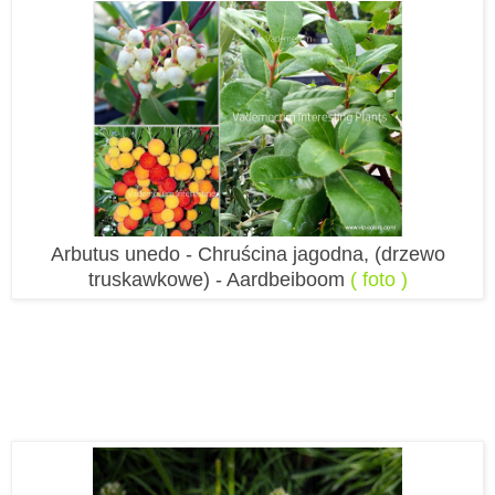
Arbutus unedo -
Chruścina jagodna, (drzewo
truskawkowe) -
Aardbeiboom
( foto )