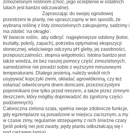
zimozielonym roślinom (choć, jego ocieplenie w ostatnich
latach jest bardzo odczuwalne).
Zapraszając do swojej ogrodowej
przestrzeni te planty, nie upraszczajmy w ten sposób, że
wybraną roślinę z listy zimozielonych zakupujemy, sadzimy i
ma zdobić 'na okrągło'.
W świecie roślin, aby odkryć najpiękniejsze odsłony (kolor,
kształty, pokrój, zapach), potrzeba optymalnej ekspozycji
słonecznej, właściwego odczynu pH gleby, jej zasobności,
przepuszczalności, stopnia wilgotności. Istotna bardzo jest
także wiedza, że bez naszej pomocy część zimozielonych,
samodzielnie nie poradzi sobie z wyższymi minusowymi
temperaturami. Dlatego jesienią, należy wokół nich
usypywać kopczyki ziemi, okładać agrowłókniną, czy też
osłaniać odwróconymi dnem donicami, przezroczystymi
pojemnikami (nie tylko przed mrozem, a także przez zimnym
deszczem, który mógłby doprowadzić do zgnilizny części
podziemnych).
Całoroczna zielona szata, spełnia swoje zdobnicze funkcje,
gdy egzemplarze są posadzone w miejscu zacisznym, a my
w czasie zimy, regularnie strzepujemy z nich śnieżne czary
(jeśli pokrój nei jest zwarty, pędy plantu odkształcają się i
pod ciężarem łamią).