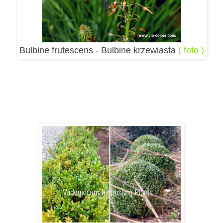
Bulbine frutescens -
Bulbine krzewiasta
( foto )