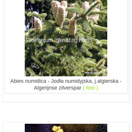
Abies numidica - Jodła numidyjska, j.algierska -
Algerijnse zilverspar
( foto )