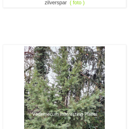
zilverspar
( foto )