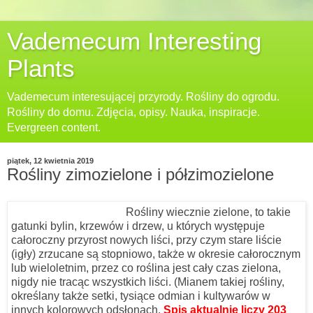
Vademecum Interesting
Plants
Vademecum interesującej przyrody. Rośliny do ogrodu.
Rośliny do domu. Zdjęcia, opisy. Nauka, inspiracje.
Evergreen content.
piątek, 12 kwietnia 2019
Rośliny zimozielone i półzimozielone
Rośliny wiecznie zielone, to takie
gatunki bylin, krzewów i drzew, u których występuje
całoroczny przyrost nowych liści, przy czym stare liście
(igły) zrzucane są stopniowo, także w okresie całorocznym
lub wieloletnim, przez co roślina jest cały czas zielona,
nigdy nie tracąc wszystkich liści. (Mianem takiej rośliny,
określany także setki, tysiące odmian i kultywarów w
innych kolorowych odsłonach.
Spis aktualnie liczy
203