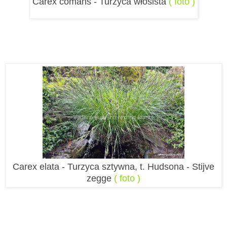
Carex comans - Turzyca włosista
( foto )
Carex elata - Turzyca sztywna, t. Hudsona - Stijve
zegge
( foto )