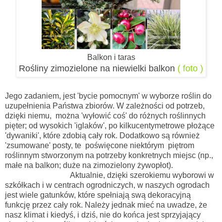
Balkon i taras
Rośliny zimozielone na niewielki balkon
( foto )
Jego zadaniem, jest 'bycie pomocnym' w wyborze roślin do
uzupełnienia Państwa zbiorów. W zależności od potrzeb,
dzięki niemu, można 'wyłowić coś' do różnych roślinnych
pięter; od wysokich 'iglaków', po kilkucentymetrowe płożące
'dywaniki', które zdobią cały rok. Dodatkowo są również
'zsumowane' posty, te poświęcone niektórym piętrom
roślinnym stworzonym na potrzeby konkretnych miejsc (np.,
małe na balkon; duże na zimozielony żywopłot).
Aktualnie, dzięki szerokiemu wyborowi w
szkółkach i w centrach ogrodniczych, w naszych ogrodach
jest wiele gatunków, które spełniają swą dekoracyjną
funkcję przez cały rok. Należy jednak mieć na uwadze, że
nasz klimat i kiedyś, i dziś, nie do końca jest sprzyjający