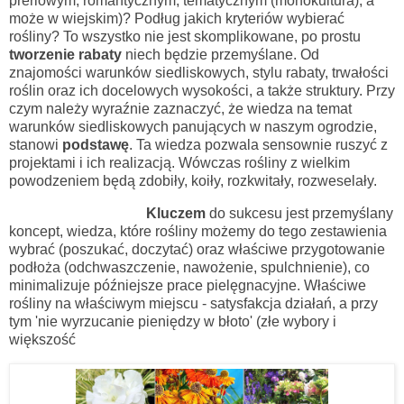
preriowym, romantycznym, tematycznym (monokultura), a
może w wiejskim)? Podług jakich kryteriów wybierać
rośliny? To wszystko nie jest skomplikowane, po prostu
tworzenie rabaty
niech będzie przemyślane. Od
znajomości warunków siedliskowych, stylu rabaty, trwałości
roślin oraz ich docelowych wysokości, a także struktury. Przy
czym należy wyraźnie zaznaczyć, że wiedza na temat
warunków siedliskowych panujących w naszym ogrodzie,
stanowi
podstawę
. Ta wiedza pozwala sensownie ruszyć z
projektami i ich realizacją. Wówczas rośliny z wielkim
powodzeniem będą zdobiły, koiły, rozkwitały, rozweselały.
Kluczem
do sukcesu jest przemyślany
koncept, wiedza, które rośliny możemy do tego zestawienia
wybrać (poszukać, doczytać) oraz właściwe przygotowanie
podłoża (odchwaszczenie, nawożenie, spulchnienie), co
minimalizuje późniejsze prace pielęgnacyjne. Właściwe
rośliny na właściwym miejscu - satysfakcja działań, a przy
tym 'nie wyrzucanie pieniędzy w błoto' (złe wybory i
większość