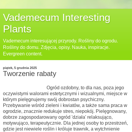
Vademecum Interesting
Plants
Vademecum interesującej przyrody. Rośliny do ogrodu.
Rośliny do domu. Zdjęcia, opisy. Nauka, inspiracje.
Evergreen content.
piątek, 5 grudnia 2025
Tworzenie rabaty
Ogród ozdobny, to dla nas, poza jego
oczywistymi walorami estetycznymi i wizualnymi, miejsce w
którym pielęgnujemy swój dobrostan psychiczny.
Przebywanie wśród zieleni i kwiatów, a także sama praca w
ogrodzie, znacznie redukuje stres, niepokój. Pielęgnowany,
dobrze zagospodarowany ogród 'działa' relaksująco,
motywująco, terapeutycznie. Dla jednej osoby to przestrzeń,
gdzie jest niewiele roślin i króluje trawnik, a wytchnienie