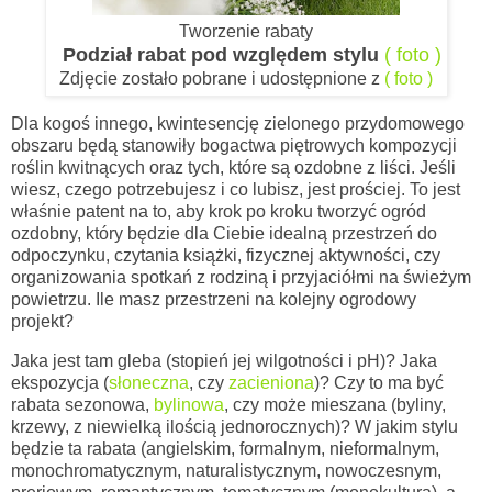
Tworzenie rabaty
Podział rabat pod względem stylu
( foto )
Zdjęcie zostało pobrane i udostępnione z
( foto )
Dla kogoś innego, kwintesencję zielonego przydomowego
obszaru będą stanowiły bogactwa piętrowych kompozycji
roślin kwitnących oraz tych, które są ozdobne z liści. Jeśli
wiesz, czego potrzebujesz i co lubisz, jest prościej. To jest
właśnie patent na to, aby krok po kroku tworzyć ogród
ozdobny,
który będzie dla Ciebie idealną przestrzeń do
odpoczynku, czytania książki, fizycznej aktywności, czy
organizowania spotkań z rodziną i przyjaciółmi na świeżym
powietrzu. Ile masz przestrzeni na kolejny ogrodowy
projekt?
Jaka jest tam gleba (stopień jej wilgotności i pH)? Jaka
ekspozycja (
słoneczna
, czy
zacieniona
)? Czy to ma być
rabata sezonowa,
bylinowa
, czy może mieszana (byliny,
krzewy, z niewielką ilością jednorocznych)? W jakim stylu
będzie ta rabata (angielskim, formalnym, nieformalnym,
monochromatycznym, naturalistycznym, nowoczesnym,