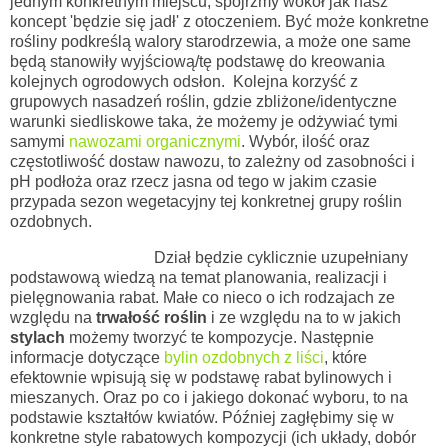
jednym konkretnym miejscu, spójrzmy wokół jak nasz
koncept 'będzie się jadł' z otoczeniem. Być może konkretne
rośliny podkreślą walory starodrzewia, a może one same
będą stanowiły wyjściową/tę podstawę do kreowania
kolejnych ogrodowych odsłon. Kolejna korzyść z
grupowych nasadzeń roślin, gdzie zbliżone/identyczne
warunki siedliskowe taka, że możemy je odżywiać tymi
samymi
nawozami organicznymi
. Wybór, ilość oraz
częstotliwość dostaw nawozu, to zależny od zasobności i
pH podłoża oraz rzecz jasna od tego w jakim czasie
przypada sezon wegetacyjny tej konkretnej grupy roślin
ozdobnych.
Dział będzie cyklicznie uzupełniany
podstawową wiedzą na temat planowania, realizacji i
pielęgnowania rabat. Małe co nieco o ich rodzajach ze
względu na
trwałość roślin
i ze względu na to w jakich
stylach
możemy tworzyć te kompozycje. Następnie
informacje dotyczące
bylin ozdobnych z liści
, które
efektownie wpisują się w podstawę rabat bylinowych i
mieszanych. Oraz po co i jakiego dokonać wyboru, to na
podstawie kształtów kwiatów. Później zagłębimy się w
konkretne style rabatowych kompozycji (ich układy, dobór