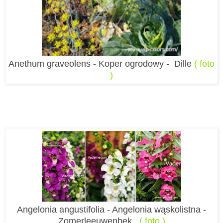
Anethum graveolens - Koper ogrodowy - Dille
( foto
)
Angelonia angustifolia - Angelonia wąskolistna -
Zomerleeuwenbek
( foto )