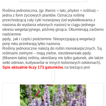
Roślina jednoroczna, (gr.
theros
=
lato
,
phyton
=
roślina
) –
jedna z form życiowych plantów. Oznacza roślinę
przechodzącą cały cykl rozwojowy (od wykiełkowania z
nasiona do wydania własnych nasion) w ciągu jednego
okresu wegetacyjnego, później ginąca. Obumierają zarówno
nadziemne
pędy, jak i części podziemne. Niesprzyjającą wegetacji
porę roku przetrwają tylko nasiona.
Rośliny jednoroczne należą do roślin monokarpicznych. Są
roślinami zielnymi – mają zielne, niezdrewniałe pędy.
(Mianem takiej rośliny, określany nie tylko gatunek, ale także
setki odmian, kultywarów w innych kolorowych odsłonach).
Spis aktualnie liczy
173 gatun
ków,
na bieżąco jest