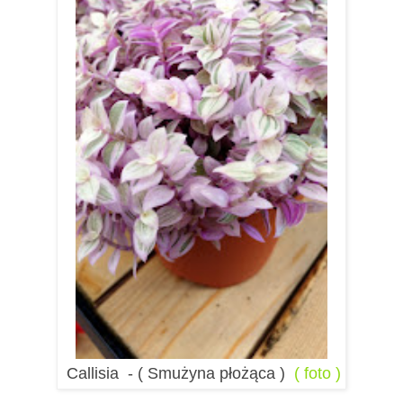
Callisia - ( Smużyna płożąca )
( foto )