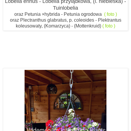
Lobelia erinus - Lobelia przylądkowa, (l. niebieska) -
Tuinlobelia
oraz Petunia ×hybrida - Petunia ogrodowa
( foto )
oraz
Plectranthus glabratus, p. coleoides - Plektrantus
koleusowaty, (Komarzyca) - (Mottenkruid)
( foto )