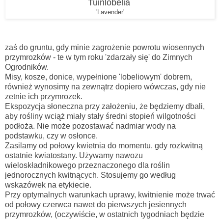
Tuinlobelia
'Lavender'
zaś do gruntu, gdy minie zagrożenie powrotu wiosennych
przymrozków - te w tym roku 'zdarzały się' do Zimnych
Ogrodników.
Misy, kosze, donice, wypełnione 'lobeliowym' dobrem,
również wynosimy na zewnątrz dopiero wówczas, gdy nie
zetnie ich przymrozek.
Ekspozycja słoneczna przy założeniu, że będziemy dbali,
aby rośliny wciąż miały stały średni stopień wilgotności
podłoża. Nie może pozostawać nadmiar wody na
podstawku, czy w osłonce.
Zasilamy od połowy kwietnia do momentu, gdy rozkwitną
ostatnie kwiatostany. Używamy nawozu
wieloskładnikowego przeznaczonego dla roślin
jednorocznych kwitnących. Stosujemy go według
wskazówek na etykiecie.
Przy optymalnych warunkach uprawy, kwitnienie może trwać
od połowy czerwca nawet do pierwszych jesiennych
przymrozków, (oczywiście, w ostatnich tygodniach będzie