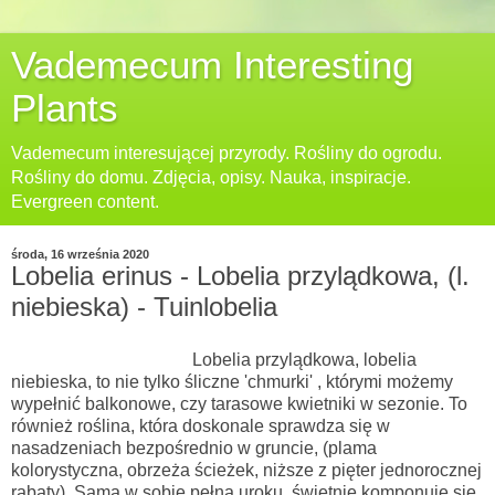
Vademecum Interesting
Plants
Vademecum interesującej przyrody. Rośliny do ogrodu.
Rośliny do domu. Zdjęcia, opisy. Nauka, inspiracje.
Evergreen content.
środa, 16 września 2020
Lobelia erinus - Lobelia przylądkowa, (l.
niebieska) - Tuinlobelia
Lobelia przylądkowa, lobelia
niebieska,
to nie tylko śliczne 'chmurki' , którymi możemy
wypełnić balkonowe, czy tarasowe kwietniki w sezonie. To
również roślina, która doskonale sprawdza się w
nasadzeniach bezpośrednio w gruncie, (plama
kolorystyczna, obrzeża ścieżek, niższe z pięter jednorocznej
rabaty). Sama w sobie pełna uroku, świetnie komponuje się