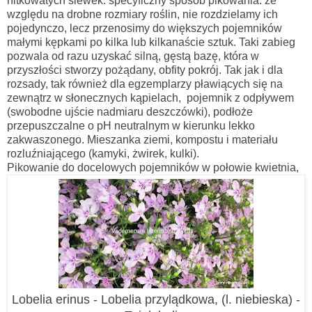
nitkowatych siewek. specyficzny sposób pikowania: ze
względu na drobne rozmiary roślin, nie rozdzielamy ich
pojedynczo, lecz przenosimy do większych pojemników
małymi kępkami po kilka lub kilkanaście sztuk. Taki zabieg
pozwala od razu uzyskać silną, gęstą bazę, która w
przyszłości stworzy pożądany, obfity pokrój.
Tak jak i dla
rozsady, tak również dla egzemplarzy pławiących się na
zewnątrz w słonecznych kąpielach, pojemnik z odpływem
(swobodne ujście nadmiaru deszczówki), podłoże
przepuszczalne o pH neutralnym w kierunku lekko
zakwaszonego. Mieszanka ziemi, kompostu i materiału
rozluźniającego (kamyki, żwirek, kulki).
Pikowanie do docelowych pojemników w połowie kwietnia,
Lobelia erinus - Lobelia przylądkowa, (l. niebieska) -