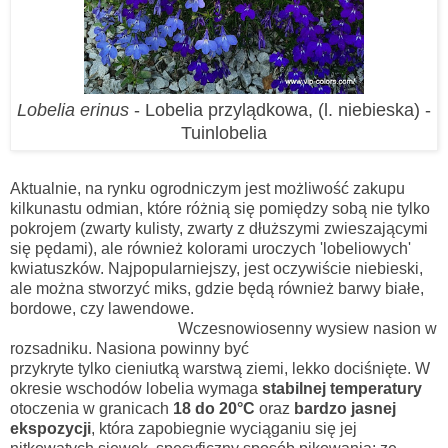
Lobelia erinus
- Lobelia przylądkowa, (l. niebieska) -
Tuinlobelia
Aktualnie, na rynku ogrodniczym jest możliwość zakupu
kilkunastu odmian, które różnią się pomiędzy sobą nie tylko
pokrojem (zwarty kulisty, zwarty z dłuższymi zwieszającymi
się pędami), ale również kolorami uroczych 'lobeliowych'
kwiatuszków. Najpopularniejszy, jest oczywiście niebieski,
ale można stworzyć miks, gdzie będą również barwy białe,
bordowe, czy lawendowe.
Wczesnowiosenny wysiew nasion w
rozsadniku. Nasiona powinny być
przykryte tylko cieniutką warstwą ziemi, lekko dociśnięte.
W
okresie wschodów lobelia wymaga
stabilnej temperatury
otoczenia w granicach
18 do 20°C
oraz
bardzo jasnej
ekspozycji
, która zapobiegnie wyciąganiu się jej