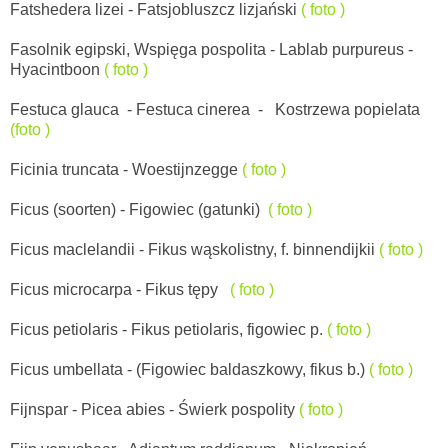
Fatshedera lizei - Fatsjobluszcz lizjański
( foto )
Fasolnik egipski, Wspięga pospolita - Lablab purpureus -
Hyacintboon
( foto )
Fe
stuca glauca -
Festuca cinerea -
Kos
trzewa popielata
(foto )
Ficinia truncata - Woestijnzegge
( foto )
Ficus (soorten) - Figowiec (gatunki)
( foto )
Ficus maclelandii - Fikus wąskolistny, f. binnendijkii
( foto )
F
icus microcarpa - Fikus tępy
( foto )
Ficus petiolaris - Fikus petiolaris, figowiec p.
( foto )
Ficus umbellata - (Figowiec baldaszkowy, fikus b.)
( foto )
Fijnspar -
Picea abies - Świerk pospolity
( foto )