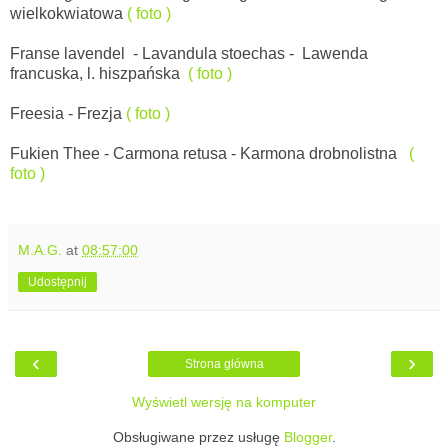
wielkokwiatowa
( foto )
Franse lavendel
-
Lavandula stoechas -
Lawenda
francuska, l. hiszpańska
( foto )
Freesia - Frezja
( foto )
Fukien Thee -
Carmona retusa - Karmona drobnolistna
(
foto )
M.A.G.
at
08:57:00
Udostępnij
‹
›
Strona główna
Wyświetl wersję na komputer
Obsługiwane przez usługę
Blogger
.