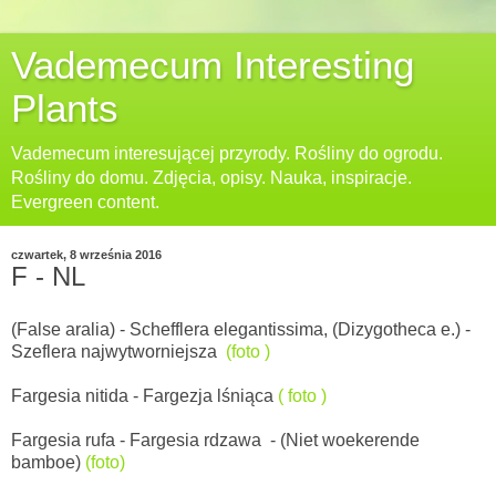
Vademecum Interesting
Plants
Vademecum interesującej przyrody. Rośliny do ogrodu.
Rośliny do domu. Zdjęcia, opisy. Nauka, inspiracje.
Evergreen content.
czwartek, 8 września 2016
F - NL
(False aralia) -
Schefflera elegantissima, (Dizygotheca e.) -
Szeflera najwytworniejsza
(foto )
Fargesia nitida - Fargezja lśniąca
( foto )
Fargesia rufa - Fargesia rdzawa - (Niet woekerende
bamboe)
(foto)