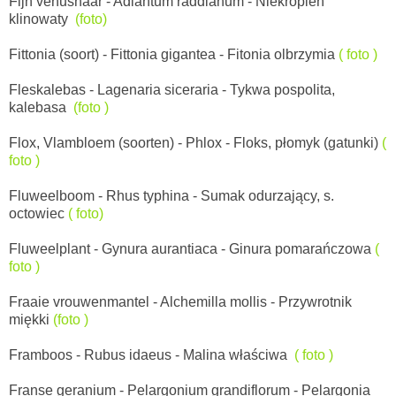
Fijn venushaar -
Adiantum raddianum - Niekropień
klinowaty
(foto)
Fittonia (soort) -
Fittonia gigantea - Fitonia olbrzymia
( foto )
Fleskalebas -
Lagenaria siceraria - Tykwa pospolita,
kalebasa
(foto )
F
lox, Vlambloem (soorten) - Phlox - Floks, płomyk (gatunki)
(
foto )
Fluweelboom - Rhus typhina - Sumak odurzający, s.
octowiec
( foto)
Fluweelplant -
Gynura aurantiaca - Ginura pomarańczowa
(
foto )
Fraaie vrouwenmantel -
Alchemilla mollis - Przywrotnik
miękki
(foto )
Framboos -
Rubus idaeus - Malina właściwa
( foto )
Franse geranium -
Pelargonium grandiflorum - Pelargonia