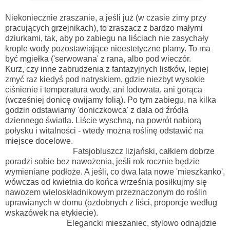
Niekoniecznie zraszanie, a jeśli już (w czasie zimy przy
pracujących grzejnikach), to zraszacz z bardzo małymi
dziurkami, tak, aby po zabiegu na liściach nie zasychały
krople wody pozostawiające nieestetyczne plamy. To ma
być mgiełka ('serwowana' z rana, albo pod wieczór.
Kurz, czy inne zabrudzenia z fantazyjnych listków, lepiej
zmyć raz kiedyś pod natryskiem, gdzie niezbyt wysokie
ciśnienie i temperatura wody, ani lodowata, ani gorąca
(wcześniej donicę owijamy folią). Po tym zabiegu, na kilka
godzin odstawiamy 'doniczkowca' z dala od źródła
dziennego światła. Liście wyschną, na powrót nabiorą
połysku i witalności - wtedy można roślinę odstawić na
miejsce docelowe.
Fatsjobluszcz lizjański, całkiem dobrze
poradzi sobie bez nawożenia, jeśli rok rocznie będzie
wymieniane podłoże. A jeśli, co dwa lata nowe 'mieszkanko',
wówczas od kwietnia do końca września posiłkujmy się
nawozem wieloskładnikowym przeznaczonym do roślin
uprawianych w domu (ozdobnych z liści, proporcje według
wskazówek na etykiecie).
Elegancki mieszaniec, stylowo odnajdzie