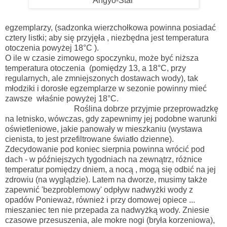
'Angyo-Star’
egzemplarzy, (sadzonka wierzchołkowa powinna posiadać
cztery listki; aby się przyjęła , niezbędna jest temperatura
otoczenia powyżej 18°C ).
O ile w czasie zimowego spoczynku, może być niższa
temperatura otoczenia (pomiędzy 13, a 18°C, przy
regularnych, ale zmniejszonych dostawach wody), tak
młodziki i dorosłe egzemplarze w sezonie powinny mieć
zawsze właśnie powyżej 18°C.
Roślina dobrze przyjmie przeprowadzkę
na letnisko, wówczas, gdy zapewnimy jej podobne warunki
oświetleniowe, jakie panowały w mieszkaniu (wystawa
cienista, to jest przefiltrowane światło dzienne).
Zdecydowanie pod koniec sierpnia powinna wrócić pod
dach - w późniejszych tygodniach na zewnątrz, różnice
temperatur pomiędzy dniem, a nocą , mogą się odbić na jej
zdrowiu (na wyglądzie). Latem na dworze, musimy także
zapewnić 'bezproblemowy' odpływ nadwyżki wody z
opadów Ponieważ, również i przy domowej opiece ...
mieszaniec ten nie przepada za nadwyżką wody. Zniesie
czasowe przesuszenia, ale mokre nogi (bryła korzeniowa),