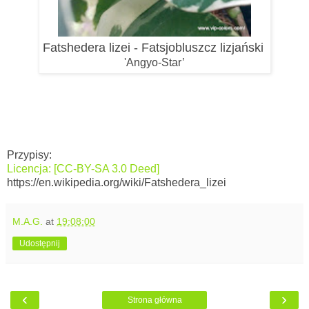
Fatshedera lizei - Fatsjobluszcz lizjański
'Angyo-Star’
Przypisy:
Licencja: [CC-BY-SA 3.0 Deed]
https://en.wikipedia.org/wiki/Fatshedera_lizei
M.A.G.
at
19:08:00
Udostępnij
‹
›
Strona główna