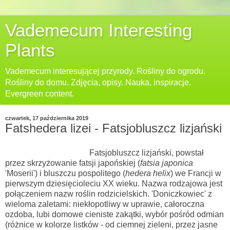
Vademecum Interesting
Plants
Vademecum interesującej przyrody. Rośliny do ogrodu.
Rośliny do domu. Zdjęcia, opisy. Nauka, inspiracje.
Evergreen content.
czwartek, 17 października 2019
Fatshedera lizei - Fatsjobluszcz lizjański
Fatsjobluszcz lizjański,
powstał
przez skrzyżowanie fatsji japońskiej (
fatsia japonica
'Moserii') i bluszczu pospolitego (
hedera helix
) we Francji w
pierwszym dziesięcioleciu XX wieku. Nazwa rodzajowa jest
połączeniem nazw roślin rodzicielskich. 'Doniczkowiec' z
wieloma zaletami: niekłopotliwy w uprawie, całoroczna
ozdoba, lubi domowe cieniste zakątki, wybór pośród odmian
(różnice w kolorze listków - od ciemnej zieleni, przez jasne