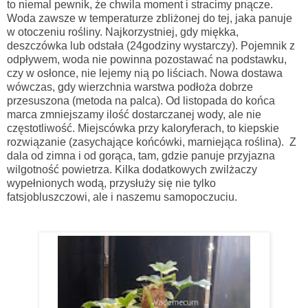
to niemal pewnik, że chwila moment i stracimy pnącze.
Woda zawsze w temperaturze zbliżonej do tej, jaka panuje
w otoczeniu rośliny. Najkorzystniej, gdy miękka,
deszczówka lub odstała (24godziny wystarczy). Pojemnik z
odpływem, woda nie powinna pozostawać na podstawku,
czy w osłonce, nie lejemy nią po liściach. Nowa dostawa
wówczas, gdy wierzchnia warstwa podłoża dobrze
przesuszona (metoda na palca). Od listopada do końca
marca zmniejszamy ilość dostarczanej wody, ale nie
częstotliwość. Miejscówka przy kaloryferach, to kiepskie
rozwiązanie (zasychające końcówki, marniejąca roślina). Z
dala od zimna i od gorąca, tam, gdzie panuje przyjazna
wilgotność powietrza. Kilka dodatkowych zwilżaczy
wypełnionych wodą, przysłuży się nie tylko
fatsjobluszczowi, ale i naszemu samopoczuciu.