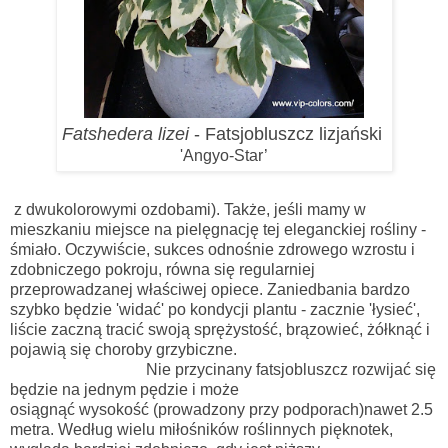
Fatshedera lizei
- Fatsjobluszcz lizjański
'Angyo-Star’
z dwukolorowymi ozdobami). Także, jeśli mamy w
mieszkaniu miejsce na pielęgnację tej eleganckiej rośliny -
śmiało. Oczywiście, sukces odnośnie zdrowego wzrostu i
zdobniczego pokroju, równa się regularniej
przeprowadzanej właściwej opiece. Zaniedbania bardzo
szybko będzie 'widać' po kondycji plantu - zacznie 'łysieć'
,
liście zaczną tracić swoją sprężystość, brązowieć, żółknąć i
pojawią się choroby grzybiczne.
Nie przycinany fatsjobluszcz rozwijać się
będzie na jednym pędzie i może
osiągnąć wysokość (prowadzony przy podporach)nawet 2.5
metra. Według wielu miłośników roślinnych pięknotek,