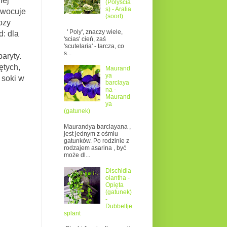
iej
(Polyscia
s) - Aralia
 owocuje
(soort)
ozy
' Poly', znaczy wiele,
: dla
'scias' cień, zaś
'scutelaria' - tarcza, co
s...
aryty.
ętych,
Maurand
ya
 soki w
barclaya
na -
Maurand
ya
(gatunek)
Maurandya barclayana ,
jest jednym z ośmiu
gatunków. Po rodzinie z
rodzajem asarina , być
może dl...
Dischidia
oiantha -
Opięta
(gatunek)
-
Dubbeltje
splant