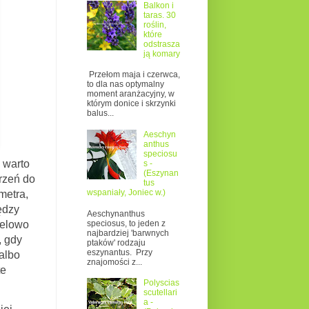
Balkon i
taras. 30
roślin,
które
odstrasza
ją komary
Przełom maja i czerwca,
to dla nas optymalny
moment aranżacyjny, w
którym donice i skrzynki
balus...
Aeschyn
anthus
speciosu
 warto
s -
(Eszynan
rzeń do
tus
wspaniały, Joniec w.)
metra,
ędzy
Aeschynanthus
speciosus, to jeden z
celowo
najbardziej 'barwnych
, gdy
ptaków' rodzaju
eszynantus. Przy
 albo
znajomości z...
te
Polyscias
scutellari
a -