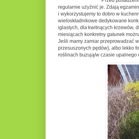
Przed posadzeni
regularnie użyźnić je. Zdają egzami
i wykorzystujemy to dobro w kuchen
wieloskładnikowe dedykowane konkre
iglastych, dla kwitnących krzewów, 
miesiącach konkretny gatunek można 
Jeśli mamy zamiar przeprowadzać wy
przesuszonych pędów), albo lekko for
roślinach buzują/w czasie upalnego 