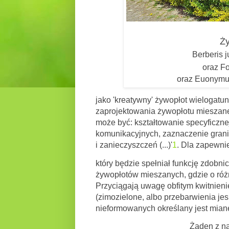
Ży
Berberis j
oraz
Fo
oraz
Euonymus 
jako 'kreatywny' żywopłot wielogatu
zaprojektowania żywopłotu mieszanego
może być: kształtowanie specyficzne
komunikacyjnych, zaznaczenie granic
i zanieczyszczeń (...)'
1
. Dla zapewni
który będzie spełniał funkcję zdobni
żywopłotów mieszanych, gdzie o różn
Przyciągają uwagę obfitym kwitnieni
(zimozielone, albo przebarwienia je
nieformowanych określany jest mia
Żaden z naszych projektów