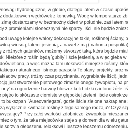
 hydrologicznej
w glebie, dlatego latem w czasie upałó
bez dodatkowych wędrówek z konewką.
Wodę w temperaturze zbl
in, zimą dostarczamy w bezmroźny dzień w południe, zaś latem r
 z promieniami słonecznymi nie sparzy liści, nie będzie znisz
ejne walory dekoracyjne takiej roślinnej ściany, p
witną wiosną, latem, jesienią, a nawet zimą (mahonia pospolita).
 z różnych gatunków, możemy stworzyć taką, która będzie mia
. Niektóre z roślin będą 'gubiły' liście jesienią, a więc gleba w 
 doświetlona, a więc można tam ulokować mniejsze rośliny, któr
takiego naturalnego listnego parasola Te plany, projekty, uroz
kładów pracy, (różny czas przycinania, wygrabianie liści), jed
pcją jest stworzenie piętrowego zimozielonego żywopłotu,
na p
ony' na ogrodzenie barwny bluszcz kolchidzki (zielono żółte liś
e piętro to skórzaste cierniste w głębokiej zieleni liście ostrokrz
 to bukszpan 'Aureovariegata', gdzie liście zielone nakrapiane 
zą wyłącznie kwitnące rośliny z tego samego rodzaju? Czyż szp
achwycający? Przy całej wartości zdobniczej żywopłotu mieszane
ież o tym, że taka miejscówka staje się domem dla wielu gat
ie sprzyja głębszemu relaksowi i jeszcze lepszemu odprężeniu.