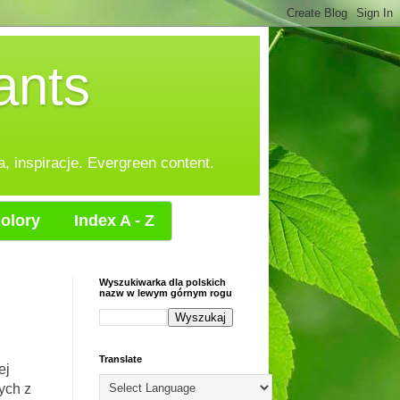
ants
, inspiracje. Evergreen content.
olory
Index A - Z
Wyszukiwarka dla polskich
nazw w lewym górnym rogu
Translate
ej
ych z