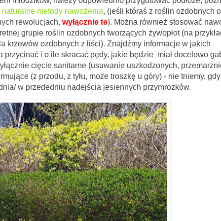
em młodzików, należy odpowiednio przygotować podłoże, późn
n
naturalne metody nawożenia
, (jeśli któraś z roślin ozdobnych
nych rewolucjach,
wyłącznie te
). Można również stosować naw
tnej grupie roślin ozdobnych tworzących żywopłot (na przykład
dla krzewów ozdobnych z liści). Znajdźmy informacje
w jakich
przycinać i o ile skracać pędy, jakie będzie miał docelowo gab
łącznie cięcie sanitarne (usuwanie uszkodzonych,
przemarzni
mujące (z przodu, z tyłu, może troszkę u góry) - nie tniemy, gdy
dnia/ w przededniu nadejścia jesiennych przymrozków.