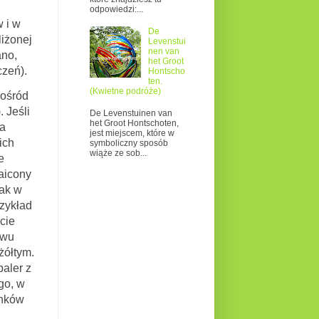
odpowiedzi:...
w i w
De
iżonej
Levenstui
nen van
ano,
het Groot
czeń).
Hontscho
ten.
(Kwietne podróże)
ośród
 Jeśli
De Levenstuinen van
het Groot Hontschoten,
ła
jest miejscem, które w
ich
symboliczny sposób
wiąże ze sob...
e
maicony
nak w
rzykład
cie
ewu
żółtym.
aler z
go, w
unków