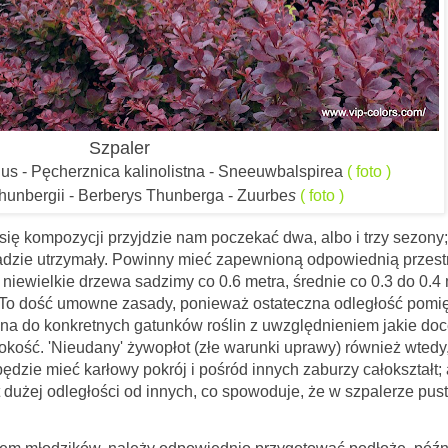
Szpaler
ius - Pęcherznica kalinolistna - Sneeuwbalspirea
( foto )
thunbergii - Berberys Thunberga - Zuurbe
s
( foto )
się kompozycji przyjdzie nam poczekać dwa, albo i trzy sezony;
ładzie utrzymały. Powinny mieć zapewnioną odpowiednią przest
niewielkie drzewa sadzimy co 0.6 metra, średnie co 0.3 do 0.4 
rii. To dość umowne zasady, ponieważ ostateczna odległość pomi
a do konkretnych gatunków roślin z uwzględnieniem jakie do
erokość. 'Nieudany' żywopłot (złe warunki uprawy) również wtedy
ędzie mieć karłowy pokrój i pośród innych zaburzy całokształt;
dużej odległości od innych, co spowoduje, że w szpalerze pus