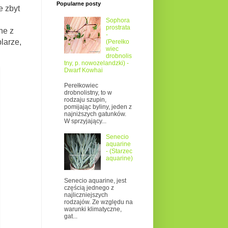
Popularne posty
e zbyt
Sophora
prostrata
ne z
-
larze,
(Perełko
wiec
drobnolis
tny, p. nowozelandzki) -
Dwarf Kowhai
Perełkowiec
drobnolistny, to w
rodzaju szupin,
pomijając byliny, jeden z
najniższych gatunków.
W sprzyjający...
Senecio
aquarine
- (Starzec
aquarine)
Senecio aquarine, jest
częścią jednego z
najliczniejszych
rodzajów. Ze względu na
warunki klimatyczne,
gat...