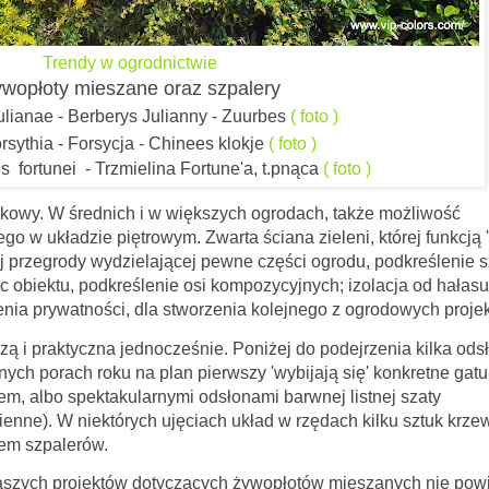
Trendy w ogrodnictwie
wopłoty mieszane oraz szpalery
ulianae - Berberys Julianny - Zuurbes
( foto )
rsythia - Forsycja - Chinees klokje
( foto )
fortunei - Trzmielina Fortune'a, t.pnąca
( foto )
nkowy. W średnich i w większych ogrodach, także możliwość
 w układzie piętrowym. Zwarta ściana zieleni, której funkcją '(
j przegrody wydzielającej pewne części ogrodu, podkreślenie 
 obiektu, podkreślenie osi kompozycyjnych; izolacja od hałasu,
enia prywatności, dla stworzenia kolejnego z ogrodowych proje
czą i praktyczna jednocześnie. Poniżej do podejrzenia kilka ods
ych porach roku na plan pierwszy 'wybijają się' konkretne gatu
em, albo spektakularnymi odsłonami barwnej listnej szaty
sienne). W niektórych ujęciach układ w rzędach kilku sztuk krz
nem szpalerów.
 dotyczących żywopłotów mieszanych nie powie