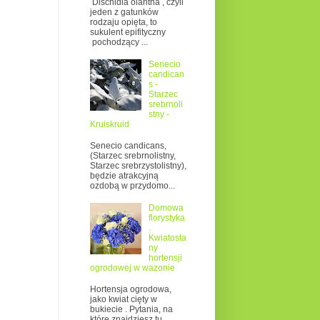
Dischidia oiantha , czyli
jeden z gatunków
rodzaju opięta, to
sukulent epifityczny
pochodzący ...
Senecio
candican
s -
Starzec
srebrnoli
stny -
Kruiskruid
Senecio candicans,
(Starzec srebrnolistny,
Starzec srebrzystolistny),
będzie atrakcyjną
ozdobą w przydomo...
Domowa
florystyka
.
Kwiatosta
ny
hortensji
ogrodowej w wazonie
Hortensja ogrodowa,
jako kwiat cięty w
bukiecie . Pytania, na
które znajdziesz tu