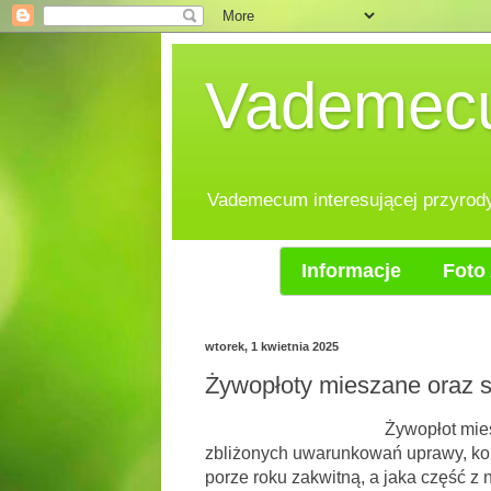
Vademecum
Vademecum interesującej przyrody.
Informacje
Foto 
wtorek, 1 kwietnia 2025
Żywopłoty mieszane oraz s
Żywopłot mieszany, gdzie 
zbliżonych uwarunkowań uprawy, kolor
porze roku zakwitną, a jaka część z 