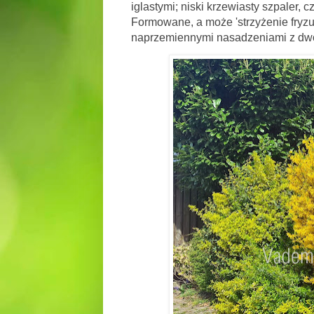
iglastymi; niski krzewiasty szpaler, 
Formowane, a może 'strzyżenie fryzu
naprzemiennymi nasadzeniami z dwó