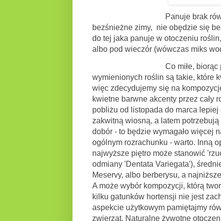
Panuje brak równowagi
bezśnieżne zimy,
nie obędzie się 
do tej jaka panuje w otoczeniu rośl
albo pod wieczór (wówczas miks wody
Co miłe, biorąc pod uwagę kol
wymienionych roślin są takie, które k
więc zdecydujemy się na kompozycję
kwietne barwne akcenty przez cały rok
pobliżu od listopada do marca lepiej
zakwitną wiosną, a latem potrzebują 
dobór - to będzie wymagało więcej na
ogólnym rozrachunku - warto. Inną o
najwyższe piętro może stanowić 'rzuc
odmiany
'
Dentata Variegata'
), średni
Meservy, albo berberysu, a najniższe
A może wybór kompozycji, którą twor
kilku gatunków hortensji nie jest z
aspekcie użytkowym pamiętajmy równ
zwierząt. Naturalne żywotne otoczen