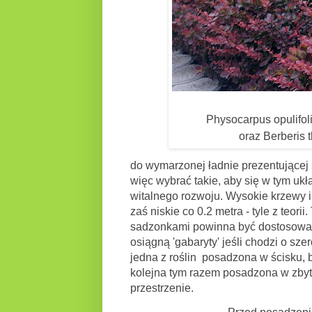
Physocarpus opulifol
oraz Berberis 
do wymarzonej ładnie prezentującej 
więc wybrać takie, aby się w tym uk
witalnego rozwoju. Wysokie krzewy i 
zaś niskie co 0.2 metra - tyle z teo
sadzonkami powinna być dostosowan
osiągną 'gabaryty' jeśli chodzi o sz
jedna z roślin posadzona w ścisku, b
kolejna tym razem posadzona w zbyt 
przestrzenie.