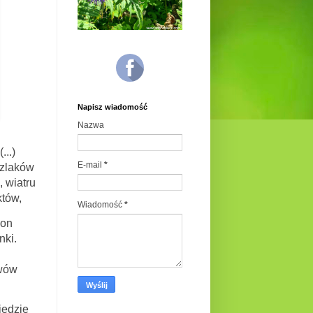
Napisz wiadomość
Nazwa
...)
E-mail
*
szlaków
 wiatru
któw,
Wiadomość
*
łon
nki.
ewów
dzie