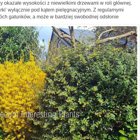
czy okazałe wysokości z niewielkimi drzewami w roli głównej.
rki' wyłącznie pod kątem pielęgnacyjnym. Z regularnymi
ch gatunków, a może w bardziej swobodnej odsłonie