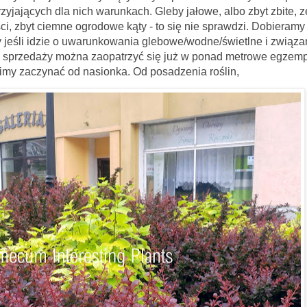
rzyjających dla nich warunkach. Gleby jałowe, albo zbyt zbite, z
, zbyt ciemne ogrodowe kąty - to się nie sprawdzi. Dobieramy
by jeśli idzie o uwarunkowania glebowe/wodne/świetlne i związa
w sprzedaży można zaopatrzyć się już w ponad metrowe egzemp
simy zaczynać od nasionka.
Od posadzenia roślin,