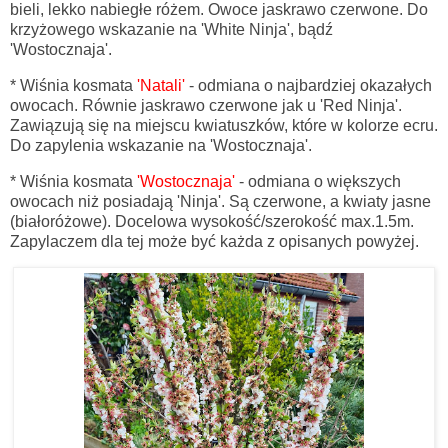
bieli, lekko nabiegłe różem. Owoce jaskrawo czerwone. Do
krzyżowego wskazanie na 'White Ninja', bądź
'Wostocznaja'.
* Wiśnia kosmata
'Natali'
- odmiana o najbardziej okazałych
owocach. Równie jaskrawo czerwone jak u 'Red Ninja'.
Zawiązują się na miejscu kwiatuszków, które w kolorze ecru.
Do zapylenia wskazanie na
'Wostocznaja'.
* Wiśnia kosmata
'Wostocznaja'
-
odmiana o większych
owocach niż posiadają 'Ninja'. Są czerwone, a kwiaty jasne
(białoróżowe). Docelowa wysokość/szerokość max.1.5m.
Zapylaczem dla tej może być każda z opisanych powyżej.