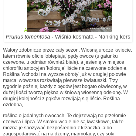
A
Prunus tomentosa
- Wiśnia kosmata - Nanking kers
Walory zdobnicze przez cały sezon. Wiosną urocze kwiecie,
latem równie oficie 'oblepiają' pędy owoce (u gatunku
czerwone, u odmian również białe), a jesienią w miejsce
chlorofilu antocyjan 'koloruje' liście na czerwone odcienie.
Roślina 'wchodzi na wyższe obroty' już w drugiej połowie
marca; wówczas rozkwitają pierwsze kwiatuszki. Trzy
tygodnie później każdy z pędów jest bogato okwiecony, w
dużej ilości tworzą piękną wiśniową wiosenną odsłonę. W
drugiej kolejności z pąków rozwijają się liście. Roślina
ozdobna,
roślina o jadalnych owocach. Te dojrzewają na przełomie
czerwca i lipca. W smaku wcale nie są kwaskowe, także
można je spożywać bezpośrednio z krzaczka, albo
zagospodarować na na dżemy, marmolady, czy soki.