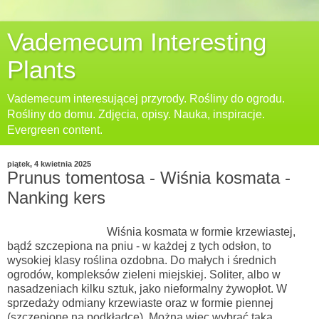
Vademecum Interesting
Plants
Vademecum interesującej przyrody. Rośliny do ogrodu.
Rośliny do domu. Zdjęcia, opisy. Nauka, inspiracje.
Evergreen content.
piątek, 4 kwietnia 2025
Prunus tomentosa - Wiśnia kosmata -
Nanking kers
Wiśnia kosmata
w formie krzewiastej,
bądź szczepiona na pniu - w każdej z tych odsłon, to
wysokiej klasy roślina ozdobna. Do małych i średnich
ogrodów, kompleksów zieleni miejskiej. Soliter, albo w
nasadzeniach kilku sztuk, jako nieformalny żywopłot. W
sprzedaży odmiany krzewiaste oraz w formie piennej
(szczepione na podkładce). Można więc wybrać taką