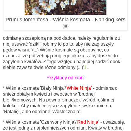
Prunus tomentosa - Wiśnia kosmata - Nanking kers
(III)
odmianę szczepioną na podkładce, należy regularnie z z
niej usuwać 'dziki'; robimy to po to, aby nie zagłuszyły
pędów wiśni. '(...) Wiśnie kosmate są obcopylne, co
oznacza, że potrzebują drugiego okazu, żaby doszło do
zapylenia kwiatów. Z tego względu najlepiej sadzić obok
siebie zawsze dwie różne odmiany (...)'
1
.
Przykłady
odmian
:
* Wiśnia kosmata 'Biały Ninja'/
'White Ninja'
- odmiana o
śnieżnobiałym kwieciu i owocach w 'brudnej'
bieli/kremowych. Na pewno 'smaczek' wśród roślinnej
kolekcji. Aby miało miejsce zapylenie, wskazanie na
'Natalię', albo odmianę 'Wostocznaja'.
* Wiśnia kosmata 'Czerwony Ninja'/
'Red Ninja'
- uważa się,
że jest jedną z najplenniejszych odmian. Kwiaty w brudnej