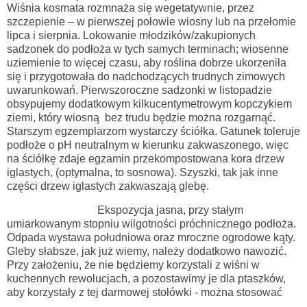
Wiśnia kosmata rozmnaża się wegetatywnie, przez
szczepienie – w pierwszej połowie wiosny lub na przełomie
lipca i sierpnia.
Lokowanie młodzików/zakupionych
sadzonek do podłoża w tych samych terminach; wiosenne
uziemienie to więcej czasu, aby roślina dobrze ukorzeniła
się i przygotowała do nadchodzących trudnych zimowych
uwarunkowań. Pierwszoroczne sadzonki w listopadzie
obsypujemy dodatkowym
kilkucentymetrowym kopczykiem
ziemi, który wiosną
bez trudu będzie można rozgarnąć.
Starszym egzemplarzom wystarczy ściółka. Gatunek toleruje
podłoże o pH neutralnym w kierunku zakwaszonego, więc
na ściółkę
zdaje egzamin przekompostowana kora drzew
iglastych, (optymalna, to sosnowa).
Szyszki, tak jak inne
części drzew iglastych zakwaszają glebę.
Ekspozycja jasna,
przy stałym
umiarkowanym stopniu wilgotności próchnicznego podłoża.
Odpada wystawa południowa oraz
mroczne ogrodowe kąty.
G
leby słabsze, jak już wiemy, należy
dodatkowo nawozić.
Przy założeniu, że nie będziemy korzystali z wiśni w
kuchennych rewolucjach, a pozostawimy je dla ptaszków,
aby korzystały z tej darmowej stołówki - można stosować