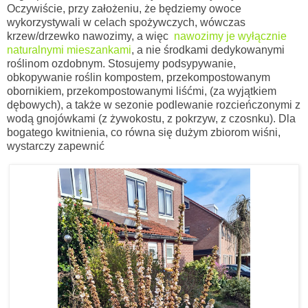
Oczywiście, przy założeniu, że będziemy owoce
wykorzystywali w celach spożywczych, wówczas
krzew/drzewko nawozimy,
a więc
nawozimy je wyłącznie
naturalnymi mieszankami
, a nie środkami dedykowanymi
roślinom ozdobnym.
Stosujemy podsypywanie,
obkopywanie roślin kompostem, przekompostowanym
obornikiem,
przekompostowanymi liśćmi, (za wyjątkiem
dębowych),
a także w sezonie podlewanie rozcieńczonymi z
wodą gnojówkami (z żywokostu, z pokrzyw, z czosnku). Dla
bogatego kwitnienia, co równa się dużym zbiorom wiśni,
wystarczy zapewnić