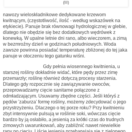
(III)
nawozy wieloskładnikowe dedykowane krzewom
kwitnącym, (częstotliwość, ilość
- według wskazówek na
etykiecie).
Panuje brak równowagi hydrologicznej w glebie,
dlatego nie obędzie się bez dodatkowych wędrówek z
konewką. W upalne letnie dni rano, albo wieczorem, a zimą
w bezmroźny
dzień w godzinach południowych. Woda
zawsze powinna posiadać temperaturę zbliżonej do tej jaka
panuje w otoczeniu tego gatunku wiśni.
Gdy pełnia wiosennego kwitnienia, u
starszej rośliny dokładnie widać, które pędy przez zimę
przemarzły; roślinę również dotyczą procesy starzenia.
Dlatego gdy rozpocznie się zawiązywanie owoców,
przeprowadzamy cięcie sanitarne połączone z
odmładzającym. Usuwamy zbędne części. Jeśli któryś z
pędów 'zaburza' formę rośliny, możemy zdecydować o jego
przystrzyżeniu. Dlaczego o tej porze roku? Przy kwitnieniu
zbyt intensywnie pulsują w roślinie soki, wówczas cięcie
bardzo by ją osłabiło, a jesienią za krótki czas do trudnych
zimowych uwarunkowań, aby zabliźnić nawet niewielkie
rany po cięciu. Liście jesienią przebarwiają się z zielonego