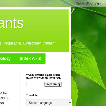
ants
, inspiracje. Evergreen content.
olory
Index A - Z
Wyszukiwarka dla polskich
nazw w lewym górnym rogu
z na
Translate
rzenie
ina