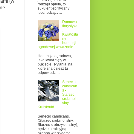
jeden z gatunków
ami (w
rodzaju opięta, to
wne
sukulent epifityczny
pochodzący ...
Domowa
florystyka
.
Kwiatosta
ny
hortensji
ogrodowej w wazonie
Hortensja ogrodowa,
jako kwiat cięty w
bukiecie . Pytania, na
które znajdziesz tu
odpowiedzi:...
Senecio
candican
s -
Starzec
srebrnoli
stny -
Kruiskruid
Senecio candicans,
(Starzec srebrnolistny,
Starzec srebrzystolistny),
będzie atrakcyjną
ozdobą w przydomo...