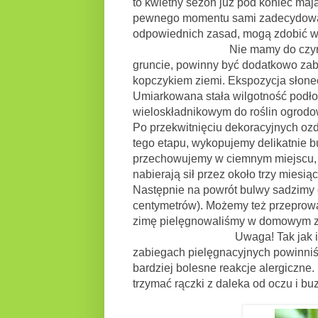
to kwietny sezon już pod koniec ma
pewnego momentu sami zadecydować,
odpowiednich zasad, mogą zdobić wi
Nie mamy do czynienia z rośl
gruncie, powinny być dodatkowo za
kopczykiem ziemi. Ekspozycja słone
Umiarkowana stała wilgotność podł
wieloskładnikowym do roślin ogrodo
Po przekwitnięciu dekoracyjnych oz
tego etapu, wykopujemy delikatnie 
przechowujemy w ciemnym miejscu, l
nabierają sił przez około trzy miesi
Następnie na powrót bulwy sadzimy d
centymetrów). Możemy też przeprowa
zimę pielęgnowaliśmy w domowym z
Uwaga! Tak jak i pozostała cz
zabiegach pielęgnacyjnych powinniśm
bardziej bolesne reakcje alergiczne
trzymać rączki z daleka od oczu i buz