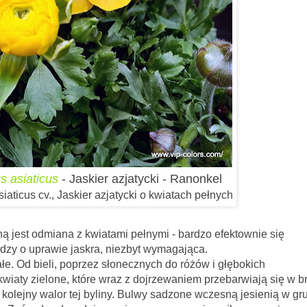
 asiaticus
- Jaskier azjatycki - Ranonkel
aticus cv., Jaskier azjatycki o kwiatach pełnych
ną jest odmiana z kwiatami pełnymi - bardzo efektownie się
dzy o uprawie jaskra, niezbyt wymagająca.
łe. Od bieli, poprzez słonecznych do różów i głębokich
o kwiaty zielone, które wraz z dojrzewaniem przebarwiają się w b
or tej byliny. Bulwy sadzone wczesną jesienią w gru