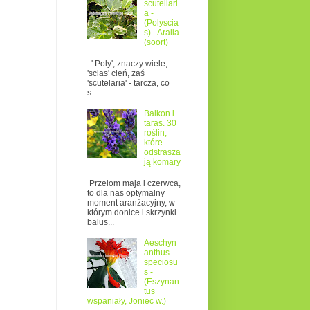
scutellari
a -
(Polyscia
s) - Aralia
(soort)
' Poly', znaczy wiele,
'scias' cień, zaś
'scutelaria' - tarcza, co
s...
Balkon i
taras. 30
roślin,
które
odstrasza
ją komary
Przełom maja i czerwca,
to dla nas optymalny
moment aranżacyjny, w
którym donice i skrzynki
balus...
Aeschyn
anthus
speciosu
s -
(Eszynan
tus
wspaniały, Joniec w.)