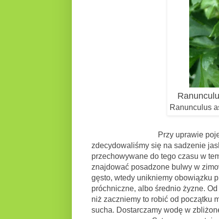
Ranunculus
Ranunculus asi
Przy uprawie pojemnikowej, z
zdecydowaliśmy się na sadzenie jas
przechowywane do tego czasu w temp
znajdować posadzone bulwy w zimow
gęsto, wtedy unikniemy obowiązku p
próchniczne, albo średnio żyzne. Od 
niż zaczniemy to robić od początku
sucha. Dostarczamy wodę w zbliżonej 