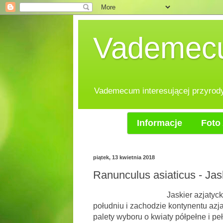
Vademecum
Vademecum interesującej przyrody.
Informacje
Foto 
piątek, 13 kwietnia 2018
Ranunculus asiaticus - Jas
Jaskier azjatycki, naturalni
południu i zachodzie kontynentu azj
palety wyboru o kwiaty półpełne i pe