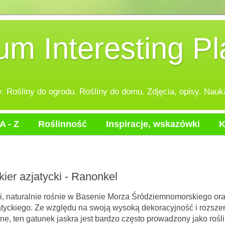
 Interesting Pl
 Rośliny do ogrodu. Rośliny do domu. Zdjęcia, opisy. Nauka
A - Z
Roślinność
Inspiracje, wskazówki
K
kier azjatycki - Ranonkel
e rośnie w Basenie Morza Śródziemnomorskiego ora
atyckiego. Ze względu na swoją wysoką dekoracyjność i rozsze
łne, ten gatunek jaskra jest bardzo często prowadzony jako rośl