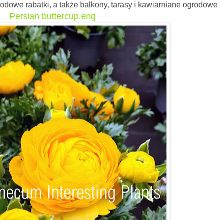
odowe rabatki, a także balkony, tarasy i kawiarniane ogrodowe s
Persian buttercup.eng