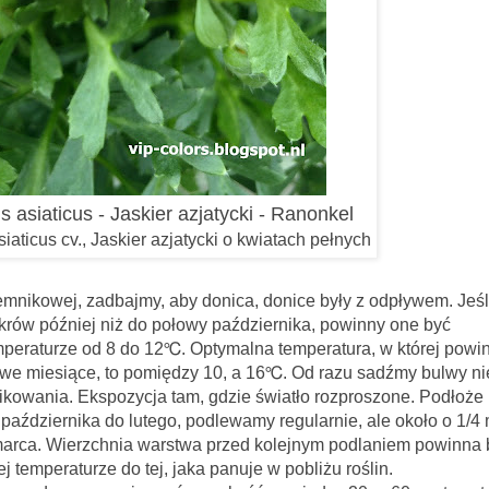
 asiaticus - Jaskier azjatycki - Ranonkel
aticus cv., Jaskier azjatycki o kwiatach pełnych
adbajmy, aby donica, donice były z odpływem. Jeśl
krów później niż do połowy października, powinny one być
eraturze od 8 do 12℃. Optymalna temperatura, w której powin
e miesiące, to pomiędzy 10, a 16℃. Od razu sadźmy bulwy ni
ikowania. Ekspozycja tam, gdzie światło rozproszone. Podłoże
października do lutego, podlewamy regularnie, ale około o 1/4 
 marca. Wierzchnia warstwa przed kolejnym podlaniem powinna 
temperaturze do tej, jaka panuje w pobliżu roślin.