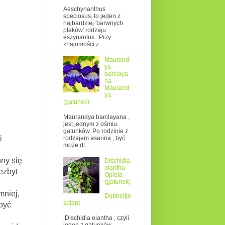
Aeschynanthus
speciosus, to jeden z
najbardziej 'barwnych
ptaków' rodzaju
eszynantus. Przy
znajomości z...
Maurand
ya
barclaya
na -
Maurand
ya
(gatunek)
Maurandya barclayana ,
jest jednym z ośmiu
gatunków. Po rodzinie z
i
rodzajem asarina , być
może dl...
ny się
Dischidia
oiantha -
ezbyt
Opięta
(gatunek)
-
mniej,
Dubbeltje
splant
być
Dischidia oiantha , czyli