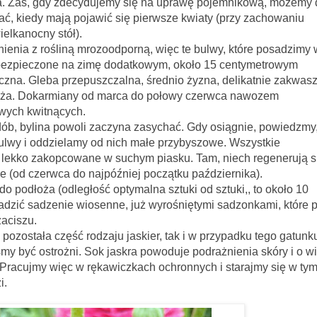
ja. Zaś, gdy zdecydujemy się na uprawę pojemnikową, możemy 
 kiedy mają pojawić się pierwsze kwiaty (przy zachowaniu
elkanocny stół).
iną mrozoodporną, więc te bulwy, które posadzimy 
bezpieczone na zimę dodatkowym, około 15 centymetrowym
czna. Gleba przepuszczalna, średnio żyzna, delikatnie zakwas
oża. Dokarmiany od marca do połowy czerwca nawozem
wych kwitnących.
dób, bylina powoli zaczyna zasychać. Gdy osiągnie, powiedzm
bulwy i oddzielamy od nich małe przybyszowe. Wszystkie
ekko zakopcowane w suchym piasku. Tam, niech regenerują si
ące (od czerwca do najpóźniej początku października).
o podłoża (odległość optymalna sztuki od sztuki,, to około 10
dzić sadzenie wiosenne, już wyrośniętymi sadzonkami, które 
aciszu.
ęść rodzaju jaskier, tak i w przypadku tego gatunku,
y być ostrożni. Sok jaskra powoduje podrażnienia skóry i o wi
. Pracujmy więc w rękawiczkach ochronnych i starajmy się w tym
i.