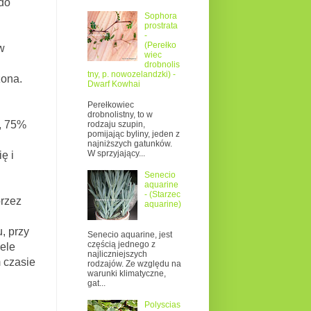
do
Sophora
prostrata
-
(Perełko
w
wiec
drobnolis
tny, p. nowozelandzki) -
zona.
Dwarf Kowhai
Perełkowiec
drobnolistny, to w
y, 75%
rodzaju szupin,
pomijając byliny, jeden z
najniższych gatunków.
W sprzyjający...
ę i
Senecio
aquarine
- (Starzec
przez
aquarine)
 przy
Senecio aquarine, jest
częścią jednego z
ele
najliczniejszych
 czasie
rodzajów. Ze względu na
warunki klimatyczne,
gat...
Polyscias