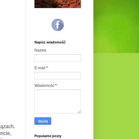
Napisz wiadomość
Nazwa
E-mail
*
Wiadomość
*
rązach.
ncie,
Popularne posty