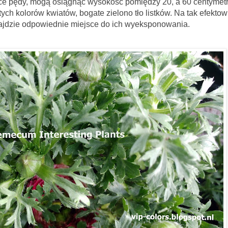
gą osiągnąć wysokość pomiędzy 20, a 60 centymetr
ych kolorów kwiatów, bogate zielono tło listków. Na tak efekto
ajdzie odpowiednie miejsce do ich wyeksponowania.