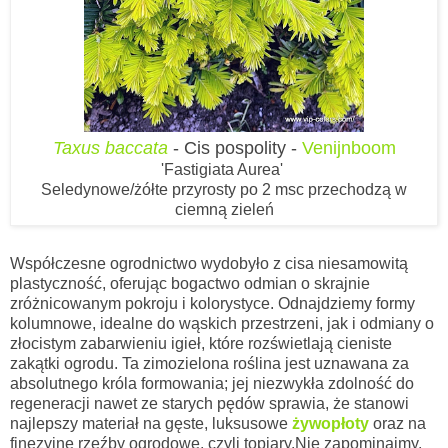
Taxus baccata
- Cis pospolity -
Venijnboom
'Fastigiata Aurea'
Seledynowe/żółte przyrosty po 2 msc przechodzą w
ciemną zieleń
Współczesne ogrodnictwo wydobyło z cisa niesamowitą
plastyczność, oferując bogactwo odmian o skrajnie
zróżnicowanym pokroju i kolorystyce. Odnajdziemy formy
kolumnowe, idealne do wąskich przestrzeni, jak i odmiany o
złocistym zabarwieniu igieł, które rozświetlają cieniste
zakątki ogrodu. Ta zimozielona roślina jest uznawana za
absolutnego króla formowania; jej niezwykła zdolność do
regeneracji nawet ze starych pędów sprawia, że stanowi
najlepszy materiał na gęste, luksusowe
żywopłoty
oraz
na
finezyjne rzeźby ogrodowe, czyli topiary.Nie zapominajmy,