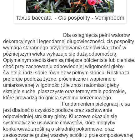
Taxus baccata - Cis pospolity - Venijnboom
Dla osiągnięcia pełni walorów
dekoracyjnych i legendarnej długowieczności, cis pospolity
wymaga starannego przygotowania stanowiska, choć w
późniejszym wieku wykazuje się dużą odpornością.
Optymalnym siedliskiem są miejsca półcieniste lub cieniste,
choć przy zachowaniu odpowiedniej wilgotności gleby
świetnie radzi sobie również w pełnym słońcu. Roślina ta
preferuje podłoża żyzne, próchniczne i wapienne o
umiarkowanej wilgotności; źle znosi natomiast gleby
skrajnie suche, piaszczyste oraz tereny stale podmokłe,
które prowadzą do gnicia systemu korzeniowego.
Fundamentem pielęgnacji cisa
jest dbałość o czystość podłoża oraz zachowanie
odpowiedniej struktury gleby. Kluczowe okazuje się
systematyczne usuwanie chwastów, które mogłyby
konkurować z rośliną o składniki pokarmowe, oraz
zastosowanie grubej warstwy ściółki z przekompostowanej