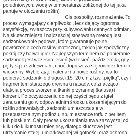
południowych, wodą w temperaturze zbliżonej do tej jaka
panuje w otoczeniu roślin).
Cis pospolity, rozmnażanie. To
proces wymagający cierpliwości, lecz dający ogromną
satysfakcję, zwłaszcza przy kultywowaniu cennych odmian.
Najskuteczniejszą i najczęściej stosowaną metodą jest
sadzonkowanie pędowe, które gwarantuje pełne
powtórzenie cech rośliny matecznej, takich jak specyficzny
pokrój czy barwa igieł. Najlepszym terminem na pobieranie
sadzonek jest wczesna jesień (wrzesień–październik), gdy
pędy są już zdrewniałe, choć dopuszcza się również termin
wiosenny. Wybierając materiał na nowe rośliny, warto
pobierać sadzonki o długości 15–20 cm z tzw. „piętką”, czyli
fragmentem starszego drewna u nasady, co znacząco
ułatwia proces tworzenia tkanki przyrannej (kalusa) i
korzeni. Po oczyszczeniu dolnej części pędu z igieł i
zanurzeniu go w odpowiednim środku ukorzeniającym do
roślin zdrewniałych, sadzonki umieszcza się w
przepuszczalnym podłożu, np. mieszance torfu z perlitem
lub piaskiem. Cały proces ukorzeniania trwa zazwyczaj od
kilku do kilkunastu miesięcy, dlatego kluczowe jest
utrzymanie stałej, umiarkowanej wilgotności oraz ochrona