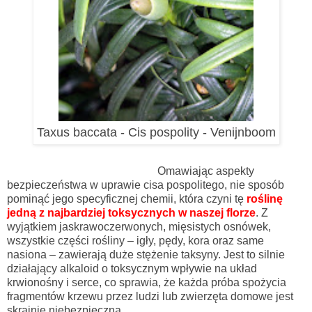
Taxus baccata - Cis pospolity - Venijnboom
Omawiając aspekty
bezpieczeństwa w uprawie cisa pospolitego, nie sposób
pominąć jego specyficznej chemii, która czyni tę
roślinę
jedną z najbardziej toksycznych w naszej florze
. Z
wyjątkiem jaskrawoczerwonych, mięsistych osnówek,
wszystkie części rośliny – igły, pędy, kora oraz same
nasiona – zawierają duże stężenie taksyny. Jest to silnie
działający alkaloid o toksycznym wpływie na układ
krwionośny i serce, co sprawia, że każda próba spożycia
fragmentów krzewu przez ludzi lub zwierzęta domowe jest
skrajnie niebezpieczna.