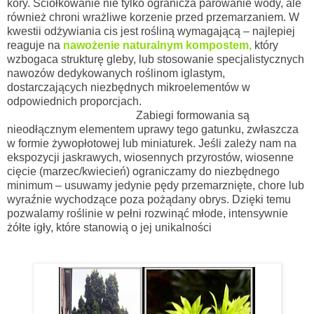
kory. Ściółkowanie nie tylko ogranicza parowanie wody, ale
również chroni wrażliwe korzenie przed przemarzaniem. W
kwestii odżywiania cis jest rośliną wymagającą – najlepiej
reaguje na
nawożenie naturalnym kompostem,
który
wzbogaca strukturę gleby, lub stosowanie specjalistycznych
nawozów dedykowanych roślinom iglastym,
dostarczających niezbędnych mikroelementów w
odpowiednich proporcjach.
Zabiegi formowania są
nieodłącznym elementem uprawy tego gatunku, zwłaszcza
w formie żywopłotowej lub miniaturek. Jeśli zależy nam na
ekspozycji jaskrawych, wiosennych przyrostów, wiosenne
cięcie (marzec/kwiecień) ograniczamy do niezbędnego
minimum – usuwamy jedynie pędy przemarznięte, chore lub
wyraźnie wychodzące poza pożądany obrys. Dzięki temu
pozwalamy roślinie w pełni rozwinąć młode, intensywnie
żółte igły, które stanowią o jej unikalności