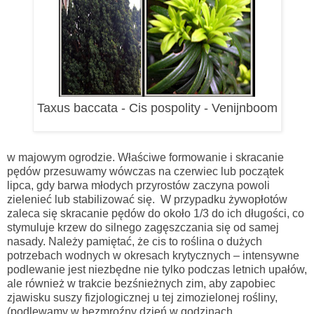
Taxus baccata - Cis pospolity - Venijnboom
w majowym ogrodzie. Właściwe formowanie i skracanie
pędów przesuwamy wówczas na czerwiec lub początek
lipca, gdy barwa młodych przyrostów zaczyna powoli
zielenieć lub stabilizować się. W przypadku żywopłotów
zaleca się skracanie pędów do około 1/3 do ich długości, co
stymuluje krzew do silnego zagęszczania się od samej
nasady. Należy pamiętać, że cis to roślina o dużych
potrzebach wodnych w okresach krytycznych – intensywne
podlewanie jest niezbędne nie tylko podczas letnich upałów,
ale również w trakcie bezśnieżnych zim, aby zapobiec
zjawisku suszy fizjologicznej u tej zimozielonej rośliny,
(podlewamy w bezmroźny dzień w godzinach