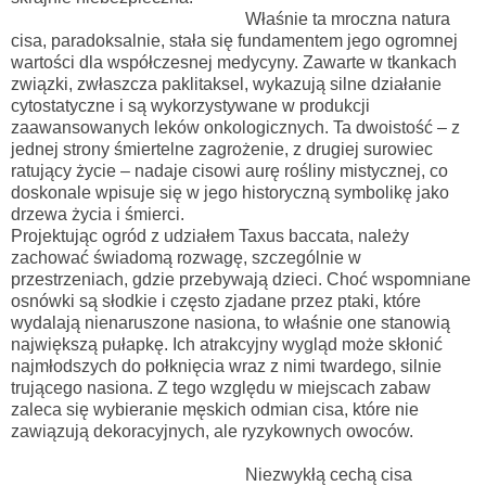
Właśnie ta mroczna natura
cisa, paradoksalnie, stała się fundamentem jego ogromnej
wartości dla współczesnej medycyny. Zawarte w tkankach
związki, zwłaszcza paklitaksel, wykazują silne działanie
cytostatyczne i są wykorzystywane w produkcji
zaawansowanych leków onkologicznych. Ta dwoistość – z
jednej strony śmiertelne zagrożenie, z drugiej surowiec
ratujący życie – nadaje cisowi aurę rośliny mistycznej, co
doskonale wpisuje się w jego historyczną symbolikę jako
drzewa życia i śmierci.
Projektując ogród z udziałem Taxus baccata, należy
zachować świadomą rozwagę, szczególnie w
przestrzeniach, gdzie przebywają dzieci. Choć wspomniane
osnówki są słodkie i często zjadane przez ptaki, które
wydalają nienaruszone nasiona, to właśnie one stanowią
największą pułapkę. Ich atrakcyjny wygląd może skłonić
najmłodszych do połknięcia wraz z nimi twardego, silnie
trującego nasiona. Z tego względu w miejscach zabaw
zaleca się wybieranie męskich odmian cisa, które nie
zawiązują dekoracyjnych, ale ryzykownych owoców.
Niezwykłą cechą cisa