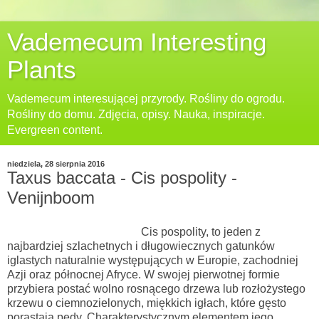
Vademecum Interesting
Plants
Vademecum interesującej przyrody. Rośliny do ogrodu.
Rośliny do domu. Zdjęcia, opisy. Nauka, inspiracje.
Evergreen content.
niedziela, 28 sierpnia 2016
Taxus baccata - Cis pospolity -
Venijnboom
Cis pospolity,
to jeden z
najbardziej szlachetnych i długowiecznych gatunków
iglastych naturalnie występujących w Europie, zachodniej
Azji oraz północnej Afryce. W swojej pierwotnej formie
przybiera postać wolno rosnącego drzewa lub rozłożystego
krzewu o ciemnozielonych, miękkich igłach, które gęsto
porastają pędy. Charakterystycznym elementem jego