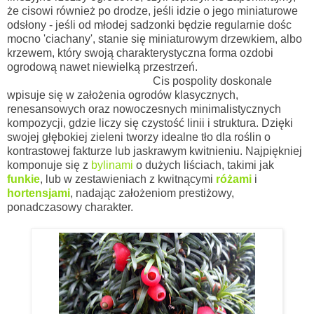
że cisowi również po drodze, jeśli idzie o jego miniaturowe
odsłony - jeśli od młodej sadzonki będzie regularnie dośc
mocno 'ciachany', stanie się miniaturowym drzewkiem, albo
krzewem, który swoją charakterystyczna forma ozdobi
ogrodową nawet niewielką przestrzeń.
Cis pospolity doskonale
wpisuje się w założenia ogrodów klasycznych,
renesansowych oraz nowoczesnych minimalistycznych
kompozycji, gdzie liczy się czystość linii i struktura. Dzięki
swojej głębokiej zieleni tworzy idealne tło dla roślin o
kontrastowej fakturze lub jaskrawym kwitnieniu. Najpiękniej
komponuje się z
bylinami
o dużych liściach, takimi jak
funkie
, lub w zestawieniach z kwitnącymi
różami
i
hortensjami
, nadając założeniom prestiżowy,
ponadczasowy charakter.