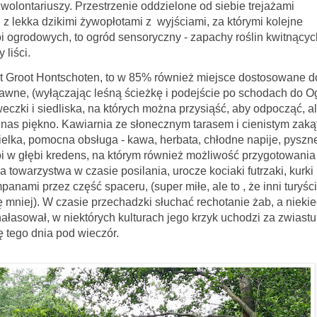
wolontariuszy. Przestrzenie oddzielone od siebie trejażami
z lekka dzikimi żywopłotami z wyjściami, za którymi kolejne
 ogrodowych, to ogród sensoryczny - zapachy roślin kwitnącyc
 liści.
 Hontschoten, to w 85% również miejsce dostosowane d
awne, (wyłączając leśną ścieżkę i podejście po schodach do O
eczki i siedliska, na których można przysiąść, aby odpocząć, a
e nas piękno. Kawiarnia ze słonecznym tarasem i cienistym zaką
cielka, pomocna obsługa - kawa, herbata, chłodne napije, pyszn
 w głębi kredens, na którym również możliwość przygotowania
 towarzystwa w czasie posilania, urocze kociaki futrzaki, kurki 
panami przez część spaceru, (super miłe, ale to , że inni turyści
hę mniej). W czasie przechadzki słuchać rechotanie żab, a nieki
hałasował,
w niektórych kulturach jego krzyk uchodzi za zwiast
ę tego dnia pod wieczór.