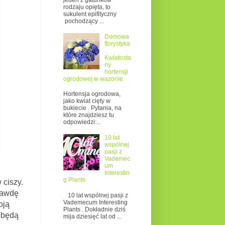
jeden z gatunków
rodzaju opięta, to
sukulent epifityczny
pochodzący ...
Domowa
florystyka
.
Kwiatosta
ny
hortensji
ogrodowej w wazonie
Hortensja ogrodowa,
jako kwiat cięty w
bukiecie . Pytania, na
które znajdziesz tu
odpowiedzi:...
10 lat
wspólnej
pasji z
Vademec
um
Interestin
g Plants
ciszy.
Prawdę
10 lat wspólnej pasji z
Vademecum Interesting
oją
Plants . Dokładnie dziś
e będą
mija dziesięć lat od ...