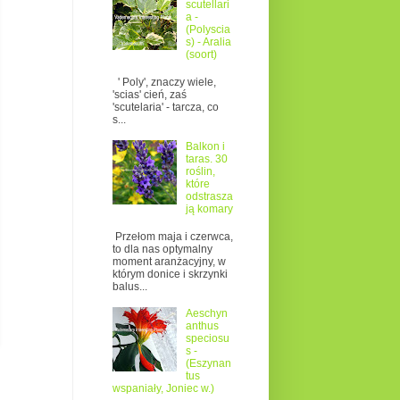
scutellari
a -
(Polyscia
s) - Aralia
(soort)
' Poly', znaczy wiele,
'scias' cień, zaś
'scutelaria' - tarcza, co
s...
Balkon i
taras. 30
roślin,
które
odstrasza
ją komary
Przełom maja i czerwca,
to dla nas optymalny
moment aranżacyjny, w
którym donice i skrzynki
balus...
Aeschyn
anthus
speciosu
s -
(Eszynan
n
tus
wspaniały, Joniec w.)