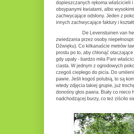
dopieszczanych rękoma właścicieli i 
obsypanymi kwiatami, albo wysokimi 
zachwycające odsłony. Jeden z pokoi
innych zachwycające faktury i kształty
De Levenstuinen van het Groot
zwiedzania przez osoby niepełnospr
Dźwięku). Co kilkanaście metrów ław
prostu po to, aby chłonąć otaczając
gdy upały - bardzo miła Pani właści
ciasta.
W jednym z ogrodowych pokoi
czegoś ciepłego do picia.
Do umilenia
pawie. Jeśli kogoś polubią, to są kom
wtedy zdjęcia takiej grupie, już troc
donośny głos pawia. Biały co nieco 
nadchodzącej burzy, co też ziściło si