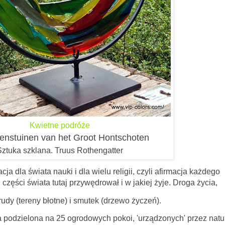
Kwietne podróże
enstuinen van het Groot Hontschoten
Sztuka szklana. Truus Rothengatter
ja dla świata nauki i dla wielu religii, czyli afirmacja każdego
 części świata tutaj przywędrował i w jakiej żyje. Droga życia,
trudy (tereny błotne) i smutek (drzewo życzeń).
lona na 25 ogrodowych pokoi, 'urządzonych' przez natur