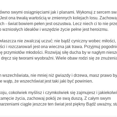
iągnięciami jak i planami. Wykonuj z sercem sw
 Jest ona trwałą wartością w zmiennych kolejach losu. Zachowa
 - świat bowiem pełen jest oszustwa. Lecz niech ci to nie prz
o wzniosłych ideałów i wszędzie życie pełne jest heroizmu.
zwalczaj uczuć: nie bądź cyniczny wobec miłości,
ci i rozczarowań jest ona wieczna jak trawa. Przyjmuj pogodni
się przymiotów młodości. Rozwijaj siłę ducha by w nagłym niesz
e dręcz się tworami wyobraźni. Wiele obaw rodzi się ze znużenia
, nie mniej niż gwiazdy i drzewa, masz prawo być t
nie wątp, że wszechświat jest taki jaki być powinien.
ek myślisz i czymkolwiek się zajmujesz i jakiekolwi
 zamęcie życia, zachowaj pokój ze swą duszą. Z całym swym
rzeniami ciągle jeszcze ten świat jest piękny Bądź uważny, sta