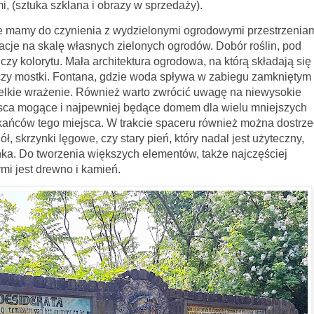
i, (sztuka szklana i obrazy w sprzedaży).
nienia z wydzielonymi ogrodowymi przestrzeniam
acje na skalę własnych zielonych ogrodów. Dobór roślin, pod
zy kolorytu. Mała architektura ogrodowa, na którą składają się
, czy mostki. Fontana, gdzie woda spływa w zabiegu zamkniętym
elkie wrażenie. Również warto zwrócić uwagę na niewysokie
ejsca mogące i najpewniej będące domem dla wielu mniejszych
zkańców tego miejsca. W trakcie spaceru również można dostrze
ł, skrzynki lęgowe, czy stary pień, który nadal jest użyteczny,
ka. Do tworzenia większych elementów, także najczęściej
i jest drewno i kamień.