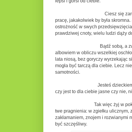
lepsi i gorsi od ciebie.
Ciesz się zarówno swymi os
pracę, jakakolwiek by była skromna.
ostrożność w swych przedsięwzięciach
prawdziwej cnoty, wielu ludzi dąży d
Bądź sobą, a zwłaszcza nie 
albowiem w obliczu wszelkiej oschłoś
lata niosą, bez goryczy wyrzekając 
mogła być tarczą dla ciebie. Lecz ni
samotności.
Jesteś dzieckiem wszechświata
czy jest to dla ciebie jasne czy nie, 
Tak więc żyj w pokoju, cokolwi
twe pragnienia: w zgiełku ulicznym,
zakłamaniem, znojem i rozwianymi ma
być szczęśliwy.