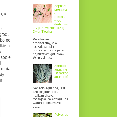
Sophora
prostrata
-
h, u
(Perełko
wiec
drobnolis
tny, p. nowozelandzki) -
o
Dwarf Kowhai
grodu
Perełkowiec
lbo po
drobnolistny, to w
tkiem,
rodzaju szupin,
pomijając byliny, jeden z
e
najniższych gatunków.
 sobie
W sprzyjający...
i
Senecio
 robią
aquarine
- (Starzec
edy
aquarine)
un
Senecio aquarine, jest
częścią jednego z
najliczniejszych
rodzajów. Ze względu na
warunki klimatyczne,
gat...
Polyscias