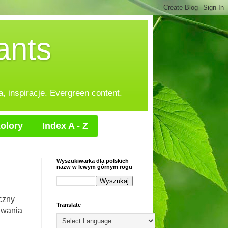
ants
, inspiracje. Evergreen content.
olory
Index A - Z
Wyszukiwarka dla polskich
nazw w lewym górnym rogu
czny
Translate
iwania