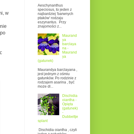
Aeschynanthus
speciosus, to jeden z
i, w
najbardziej 'barwnych
ptaków' rodzaju
eszynantus. Przy
 nie
znajomości z...
 po
Maurand
ya
barclaya
na -
c
Maurand
ya
(gatunek)
Maurandya barclayana ,
jest jednym z ośmiu
gatunków. Po rodzinie z
rodzajem asarina , być
może dl...
Dischidia
oiantha -
Opięta
(gatunek)
-
Dubbeltje
splant
Dischidia oiantha , czyli