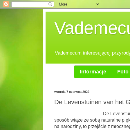
Vademecum
Vademecum interesującej przyrody.
Informacje
Foto 
wtorek, 7 czerwca 2022
De Levenstuinen van het G
De Levenstuin
sposób wiąże ze sobą naturalne pięk
na narodziny, to przejście z mroczne