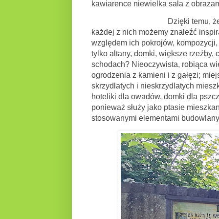
kawiarence niewielka sala z obrazam
Dzięki temu, że mamy do czy
każdej z nich możemy znaleźć inspir
względem ich pokrojów, kompozycji, c
tylko altany, domki, większe rzeźby
schodach? Nieoczywista, robiąca wi
ogrodzenia z kamieni i z gałęzi; mi
skrzydlatych i nieskrzydlatych mies
hoteliki dla owadów, domki dla pszczó
ponieważ służy jako ptasie mieszkan
stosowanymi elementami budowlanym