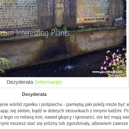
Dezyderata
(informacje)
Dezyderata
ku i pośpiechu - pamiętaj jaki pokój może być w 
kając się siebie, bądź w dobrych stosunkach z innymi ludźmi. 
eż tego co mówią inni, nawet głupcy i ignoranci, oni też mają sw
nnymi możesz stać się próżny lub zgorzkniały, albowiem zawsz