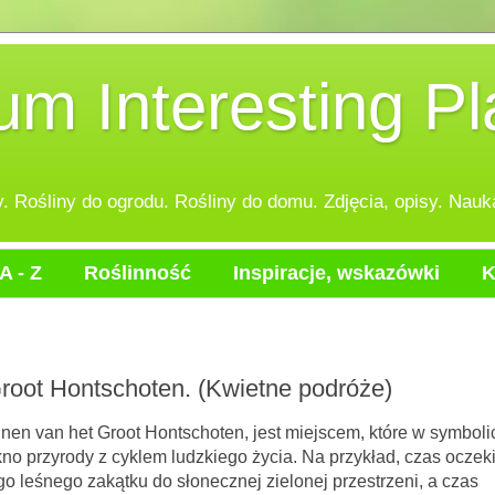
 Interesting Pl
 Rośliny do ogrodu. Rośliny do domu. Zdjęcia, opisy. Nauka
A - Z
Roślinność
Inspiracje, wskazówki
K
root Hontschoten. (Kwietne podróże)
en van het Groot Hontschoten, jest miejscem, które w symboli
no przyrody z cyklem ludzkiego życia. Na przykład, czas oczek
go leśnego zakątku do słonecznej zielonej przestrzeni, a czas