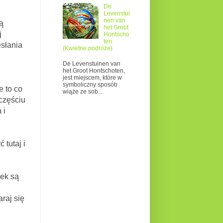
De
Levenstui
nen van
ą
het Groot
j
Hontscho
ten.
esłania
(Kwietne podróże)
De Levenstuinen van
het Groot Hontschoten,
jest miejscem, które w
symboliczny sposób
e to co
wiąże ze sob...
częściu
 i
utaj i
ek są
raj się