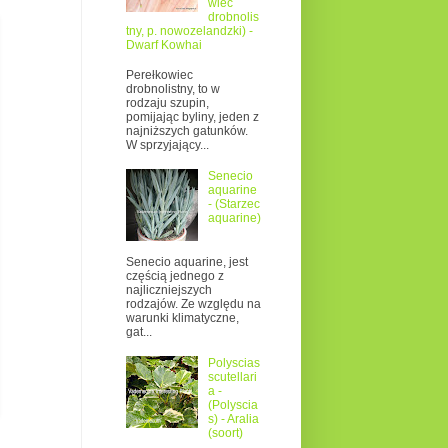
wiec
drobnolis
tny, p. nowozelandzki) -
Dwarf Kowhai
Perełkowiec
drobnolistny, to w
rodzaju szupin,
pomijając byliny, jeden z
najniższych gatunków.
W sprzyjający...
Senecio
aquarine
- (Starzec
aquarine)
Senecio aquarine, jest
częścią jednego z
najliczniejszych
rodzajów. Ze względu na
warunki klimatyczne,
gat...
Polyscias
scutellari
a -
(Polyscia
s) - Aralia
(soort)