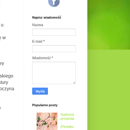
Napisz wiadomość
 u
Nazwa
ę w
E-mail
*
Wiadomość
*
wy
skiego
tury
poczyna
Popularne posty
e
Sophora
prostrata
-
(Perełko