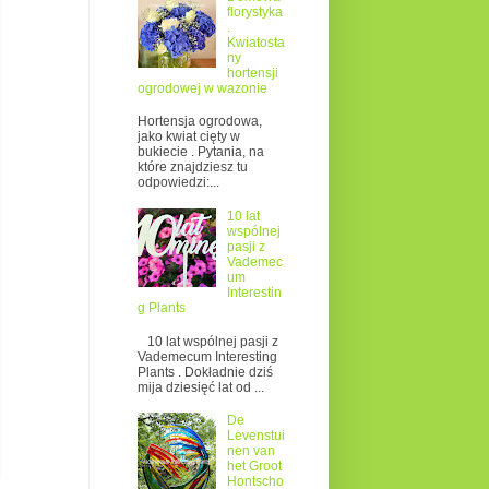
florystyka
.
Kwiatosta
ny
hortensji
ogrodowej w wazonie
Hortensja ogrodowa,
jako kwiat cięty w
bukiecie . Pytania, na
które znajdziesz tu
odpowiedzi:...
10 lat
wspólnej
pasji z
Vademec
um
Interestin
g Plants
10 lat wspólnej pasji z
Vademecum Interesting
Plants . Dokładnie dziś
mija dziesięć lat od ...
De
Levenstui
nen van
het Groot
Hontscho