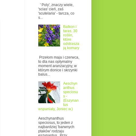
' Poly', znaczy wiele,
'scias' cień, zaś
'scutelaria' - tarcza, co
s...
Balkon i
taras. 30
roślin,
które
odstrasza
ją komary
Przełom maja i czerwca,
to dla nas optymalny
moment aranżacyjny, w
którym donice i skrzynki
balus...
Aeschyn
anthus
speciosu
s -
(Eszynan
tus
wspaniały, Joniec w.)
Aeschynanthus
speciosus, to jeden z
najbardziej 'barwnych
ptaków' rodzaju
eszynantus. Przy