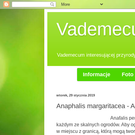
Vademecum
Vademecum interesującej przyrody.
Informacje
Foto 
wtorek, 29 stycznia 2019
Anaphalis margaritacea - A
Anafalis perłowy, ekspansyw
każdym ze skalnych ogrodów. Aby ogr
w miejscu z granicą, którą mogą twor