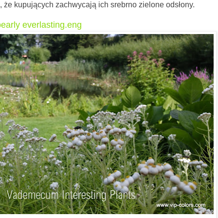
 że kupujących zachwycają ich srebrno zielone odsłony.
early everlasting.eng