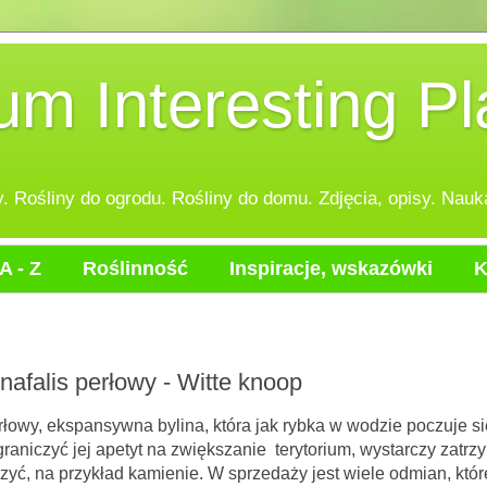
 Interesting Pl
 Rośliny do ogrodu. Rośliny do domu. Zdjęcia, opisy. Nauka
A - Z
Roślinność
Inspiracje, wskazówki
K
nafalis perłowy - Witte knoop
na bylina, która jak rybka w wodzie poczuje si
aniczyć jej apetyt na zwiększanie terytorium, wystarczy zatrz
zyć, na przykład kamienie. W sprzedaży jest wiele odmian, któr