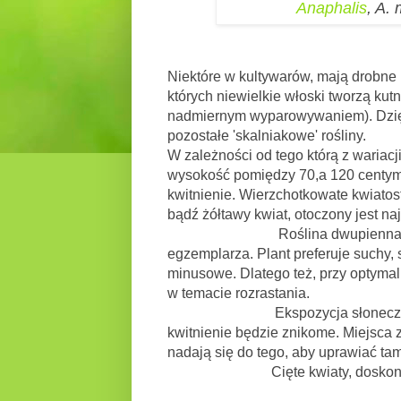
Anaphalis
, A.
Niektóre w kultywarów, mają drobne p
których niewielkie włoski tworzą kutn
nadmiernym wyparowywaniem). Dzię
pozostałe 'skalniakowe' rośliny.
W zależności od tego którą z wariacj
wysokość pomiędzy 70,a 120 centyme
kwitnienie. Wierzchotkowate kwiatos
bądź żółtawy kwiat, otoczony jes
Roślina dwupienna, czyli wysi
egzemplarza. Plant preferuje suchy, 
minusowe. Dlatego też, przy optyma
w temacie rozrastania.
Ekspozycja słoneczna. Przy du
kwitnienie będzie znikome. Miejsca 
nadają się do tego, aby uprawiać tam 
Cięte kwiaty, doskonale nada