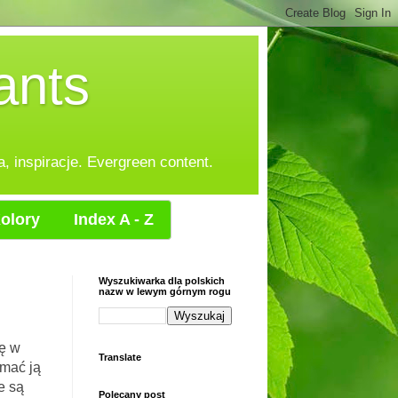
ants
, inspiracje. Evergreen content.
olory
Index A - Z
Wyszukiwarka dla polskich
nazw w lewym górnym rogu
ę w
Translate
ymać ją
e są
Polecany post