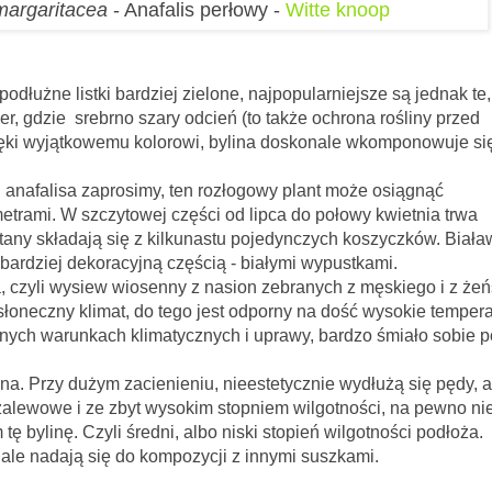
 margaritacea
- Anafalis perłowy -
Witte knoop
odłużne listki bardziej zielone, najpopularniejsze są jednak te,
er, gdzie srebrno szary odcień (to także ochrona rośliny przed
ki wyjątkowemu kolorowi, bylina doskonale wkomponowuje si
i anafalisa zaprosimy, ten rozłogowy plant może osiągnąć
trami. W szczytowej części od lipca do połowy kwietnia trwa
tany składają się z kilkunastu pojedynczych koszyczków. Biała
t najbardziej dekoracyjną częścią - białymi wypustkami.
ew wiosenny z nasion zebranych z męskiego i z żeń
słoneczny klimat, do tego jest odporny na dość wysokie tempera
lnych warunkach klimatycznych i uprawy, bardzo śmiało sobie 
żym zacienieniu, nieestetycznie wydłużą się pędy, a
zalewowe i ze zbyt wysokim stopniem wilgotności, na pewno ni
tę bylinę. Czyli średni, albo niski stopień wilgotności podłoża.
ją się do kompozycji z innymi suszkami.