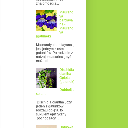
znajomości z...
Maurand
ya
barclaya
na -
Maurand
ya
(gatunek)
Maurandya barclayana ,
jest jednym z ośmiu
gatunków. Po rodzinie z
rodzajem asarina , być
może dl...
Dischidia
oiantha -
Opięta
(gatunek)
-
Dubbeltje
splant
Dischidia oiantha , czyli
jeden z gatunków
rodzaju opięta, to
sukulent epifityczny
pochodzący ...
Domowa