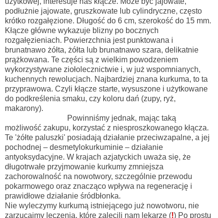
użytkowej, interesuje nas kłącze. Może być jajowate,
podłużnie jajowate, gruszkowate lub cylindryczne, często
krótko rozgałęzione. Długość do 6 cm, szerokość do 15 mm.
Kłącze główne wykazuje blizny po bocznych
rozgałęzieniach. Powierzchnia jest punktowana i
brunatnawo żółta, żółta lub brunatnawo szara, delikatnie
prążkowana. Te części są z wielkim powodzeniem
wykorzystywane ziołolecznictwie i, w już wspomnianych,
kuchennych rewolucjach. Najbardziej znana kurkuma, to ta
przyprawowa. Czyli kłącze starte, wysuszone i użytkowane
do podkreślenia smaku, czy koloru dań (zupy, ryż,
makarony).
Powinniśmy jednak, mając taką
możliwość zakupu, korzystać z niesproszkowanego kłącza.
Te 'żółte paluszki' posiadają działanie przeciwzapalne, a jej
pochodnej – desmetylokurkuminie – działanie
antyoksydacyjne. W krajach azjatyckich uważa się, że
długotrwałe przyjmowanie kurkumy zmniejsza
zachorowalność na nowotwory, szczególnie przewodu
pokarmowego oraz znacząco wpływa na regenerację i
prawidłowe działanie śródbłonka.
Nie wyleczymy kurkumą istniejącego już nowotworu, nie
zarzucajmy leczenia, które zalecili nam lekarze (
!
) Po prostu