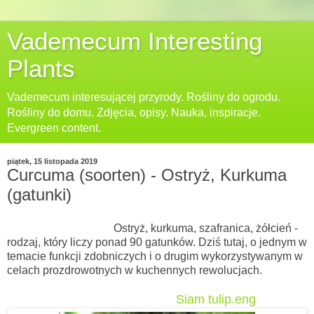
Vademecum Interesting
Plants
Vademecum interesującej przyrody. Rośliny do ogrodu.
Rośliny do domu. Zdjęcia, opisy. Nauka, inspiracje.
Evergreen content.
piątek, 15 listopada 2019
Curcuma (soorten) - Ostryż, Kurkuma
(gatunki)
Ostryż, kurkuma, szafranica, żółcień -
rodzaj, który liczy ponad 90 gatunków. Dziś tutaj, o jednym w
temacie funkcji zdobniczych i o drugim wykorzystywanym w
celach prozdrowotnych w kuchennych rewolucjach.
Siam tulip.eng