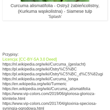
Curcuma alismatifolia -
Ostryż żabieńcolistny,
(Kurkuma wąskolistna)
-
Siamese tulp
'Splash'
Przypisy:
Licencja: [CC-BY-SA 3.0 Deed]
https://nl.wikipedia.org/wiki/Curcuma_(geslacht)
https://pl.wikipedia.org/wiki/Ostry%C5%BC
https://pl.wikipedia.org/wiki/Ostry%C5%BC_d%C5%82ugi
https://nl.wikipedia.org/wiki/Curcuma_longa
https://en.wikipedia.org/wiki/Turmeric
https://en.wikipedia.org/wiki/Curcuma_alismatifolia
https://www.vip-colors.com/2019/06/gloriosa-glorioza-
klimlelie.html
https://www.vip-colors.com/2017/04/gloxinia-speciosa-
syningia-ogrodowa.html