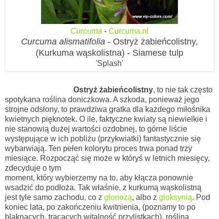
Curcuma
-
Curcuma.nl
Curcuma alismatifolia
-
Ostryż żabieńcolistny,
(Kurkuma wąskolistna)
-
Siamese tulp
'Splash'
Ostryż żabieńcolistny
, to nie tak często
spotykana roślina doniczkowa. A szkoda, ponieważ jego
strojne odsłony, to prawdziwa gratka dla każdego miłośnika
kwietnych pięknotek. O ile, faktyczne kwiaty są niewielkie i
nie stanowią dużej wartości ozdobnej, to górne liście
występujące w ich pobliżu (przykwiatki) fantastycznie się
wybarwiają. Ten pełen kolorytu proces trwa ponad trzy
miesiące. Rozpocząć się może w któryś w letnich miesięcy,
zdecyduje o tym
moment, który wybierzemy na to, aby kłącza ponownie
wsadzić do podłoża. Tak właśnie, z kurkumą wąskolistną
jest tyle samo zachodu, co z
gloriozą
, albo z
gloksynią
. Pod
koniec lata, po zakończeniu kwitnienia, (poznamy to po
blaknących, tracących witalność przylistkach), roślina