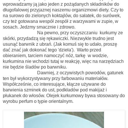
wprowadzamy ją jako jeden z pożądanych składników do
długofalowej przyjaznej naszemu organizmowi diety. Czy to
na surowo do zielonych koktajlów, do sałatek, do surówek,
czy też gotowana wespół zespół z warzywami w zupie, w
sosach. Jedzmy smacznie i zdrowo.
Na pewno, przy oczyszczaniu kurkumy ze
skórki, przydadzą się rękawiczki. Niezwykle trudno jest
usunąć barwnik z ubrań. (Jak komuś się to udało, proszę
dać znać jak dokonać tego 'dzieła'). Warto przed
obieraniem, tarciem namoczyć nóż, tarkę w wodzie,
kurkumina nie wchodzi tutaj w reakcję, więc na narzędziach
nie będzie śladów po barwniku.
Dawniej, z oczywistych powodów, gatunek
ten był wykorzystywany przy farbowaniu materiałów.
Współcześnie, co interesujące, kłącze używane do
barwienia szminek do ust, podkładów pod makijaż i
płukanek do włosów. Olejek kurkumowy bywa stosowany do
wyrobu perfum o typie orientalnym.