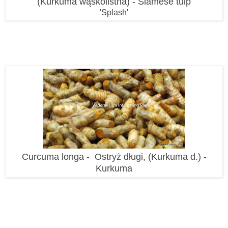
(Kurkuma wąskolistna)
-
Siamese tulp
'Splash'
Curcuma longa - Ostryż długi, (Kurkuma d.) -
Kurkuma