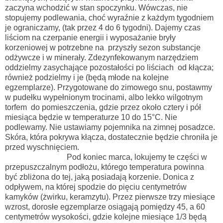
zaczyna wchodzić w stan spoczynku. Wówczas, nie
stopujemy podlewania, choć wyraźnie z każdym tygodniem
je ograniczamy, (tak przez 4 do 6 tygodni). Dajemy czas
liściom na czerpanie energii i wyposażanie bryły
korzeniowej w potrzebne na przyszły sezon substancje
odżywcze i w minerały. Zdezynfekowanym narzędziem
oddzielmy zasychające pozostałości po liściach od kłącza;
również podzielmy i je (będą młode na kolejne
egzemplarze). Przygotowane do zimowego snu, postawmy
w pudełku wypełnionym trocinami, albo lekko wilgotnym
torfem do pomieszczenia, gdzie przez około cztery i pół
miesiąca będzie w temperaturze
10 do 15
°C. Nie
podlewamy. Nie ustawiamy pojemnika na zimnej posadzce.
Skóra, która pokrywa kłącza, dostatecznie będzie chroniła je
przed wyschnięciem.
Pod koniec marca, lokujemy te części w
przepuszczalnym podłożu, którego temperatura powinna
być zbliżona do tej, jaką posiadają korzenie. Donica z
odpływem, na której spodzie do pięciu centymetrów
kamyków (żwirku, keramzytu). Przez pierwsze trzy miesiące
wzrost, dorosłe egzemplarze osiągają pomiędzy 45, a 60
centymetrów wysokości, gdzie kolejne miesiące 1/3 będą