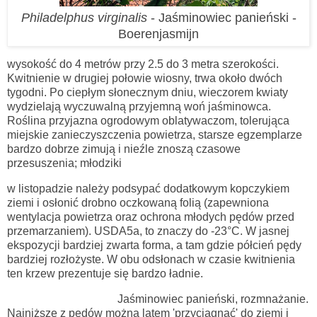
Philadelphus virginalis
- Jaśminowiec panieński -
Boerenjasmijn
wysokość do 4 metrów przy 2.5 do 3 metra szerokości.
Kwitnienie w drugiej połowie wiosny, trwa około dwóch
tygodni. Po ciepłym słonecznym dniu, wieczorem kwiaty
wydzielają wyczuwalną przyjemną woń jaśminowca.
Roślina przyjazna ogrodowym oblatywaczom
, tolerująca
miejskie zanieczyszczenia powietrza, starsze egzemplarze
bardzo dobrze zimują i nieźle znoszą czasowe
przesuszenia; młodziki
w listopadzie należy podsypać dodatkowym kopczykiem
ziemi i osłonić drobno oczkowaną folią (zapewniona
wentylacja powietrza oraz ochrona młodych pędów przed
przemarzaniem). USDA5a, to znaczy do -23°C. W jasnej
ekspozycji bardziej zwarta forma, a tam gdzie półcień pędy
bardziej rozłożyste. W obu odsłonach w czasie kwitnienia
ten krzew prezentuje się bardzo ładnie.
Jaśminowiec panieński, rozmnażanie.
Najniższe z pędów można latem 'przyciągnąć' do ziemi i