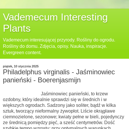
Vademecum Interesting
Plants
Vademecum interesującej przyrody. Rośliny do ogrodu.
Rośliny do domu. Zdjęcia, opisy. Nauka, inspiracje.
Evergreen content.
piątek, 10 stycznia 2025
Philadelphus virginalis - Jaśminowiec
panieński - Boerenjasmijn
Jaśminowiec panieński, to krzew
ozdobny, który idealnie sprawdzi się w średnich i w
większych ogrodach. Sadzony jako soliter, bądź w kilka
sztuk, tworzący nieformalny żywopłot. Liście okrągławe
ciemnozielone, sezonowe; kwiaty pełne w bieli, pojedynczy
ze średnicą pomiędzy pięć, a sześć centymetrów. Dość
szybkie tempo wzrostu; przy optymalnych warunkach