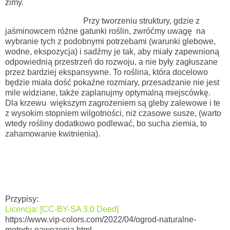
zimy.
Przy tworzeniu struktury, gdzie z
jaśminowcem różne gatunki roślin,
zwróćmy uwagę na
wybranie tych z podobnymi potrzebami (warunki glebowe,
wodne, ekspozycja) i sadźmy je tak, aby miały zapewnioną
odpowiednią przestrzeń do rozwoju, a nie były zagłuszane
przez bardziej ekspansywne.
To roślina, która docelowo
będzie miała dość pokaźne rozmiary, przesadzanie nie jest
mile widziane,
także zaplanujmy optymalną miejscówkę.
Dla krzewu
większym zagrożeniem są gleby zalewowe i te
z wysokim stopniem wilgotności, niż czasowe susze, (warto
wtedy rośliny dodatkowo podlewać, bo sucha ziemia, to
zahamowanie kwitnienia).
Przypisy:
Licencja: [CC-BY-SA 3.0 Deed]
https://www.vip-colors.com/2022/04/ogrod-naturalne-
metody-nawozenia.html