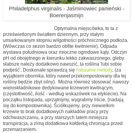
Philadelphus virginalis - Jaśminowiec panieński -
Boerenjasmijn
Optymalna
miejscówka, to ta z
prześwietlonym światłem dziennym, przy stałym
umiarkowanym stopniu wilgotności próchnicznego podłoża.
(Wówczas co sezon bardzo obfite kwitnienie). Odpada
wystawa południowa oraz mroczne ogrodowe kąty. O
dczyn
pH od obojętnego w kierunku lekko zakwaszonego, gleby
słabsze należy
dodatkowo nawozić, ta roślina 'lubi sobie
podjeść'.
Doskonale sprawdzą się
naturalne metody
, (za
wyjątkiem obornika, który nawet przekompostowany dla tej
rośliny będzie zbyt silny). Można również stosować nawozy
wieloskładnikowe dedykowane krzewom kwitnącym,
(częstotliwość, ilość - według wskazówek na etykiecie).
Na
początku listopada,
uprzątnijmy, wygrabmy liście, (nadają
się do kompostownika). Ściółkujemy, przy niewielkim
krzewie to brak dodatkowych nakładów pracy przy
odchwaszczaniu, a przy starszych latem mniejsza
transpiracja, a zimą dodatkowa kołderką chroniąca przed
przemarzaniem.