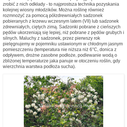
zrobić z nich odkłady - to najprostsza technika pozyskania
kolejnej wiosny młodzików. Można roślinę również
rozmnożyć
za pomocą półzdrewniałych sadzonek
pobieranych z krzewu wczesnym latem (VII) lub sadzonek
zdrewniałych, ciętych zimą. Sadzonki pobrane z cieńszych
pędów ukorzeniają się lepiej, niż pobrane z pędów grubych i
silnych. Maluchy z sadzonek, przez pierwszy rok
pielęgnujemy w pojemniku ustawionym w chłodnym jasnym
pomieszczeniu (temperatura nie niższa niż 6
°C, donica z
odpływem, drożne zasobne podłoże, podlewanie wodą o
zbliżonej temperaturze jaka panuje w otoczeniu roślin, gdy
wierzchnia warstwa podłoża sucha).