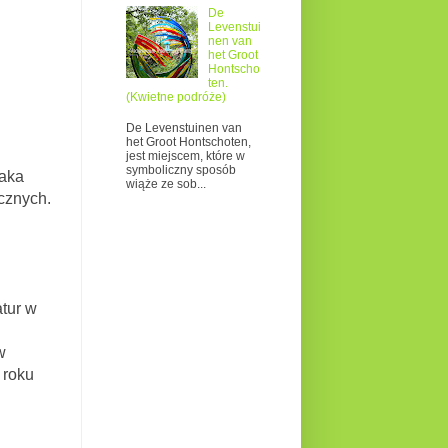
De
Levenstui
nen van
het Groot
Hontscho
ten.
(Kwietne podróże)
De Levenstuinen van
het Groot Hontschoten,
jest miejscem, które w
symboliczny sposób
aka
wiąże ze sob...
icznych.
atur w
w
 roku