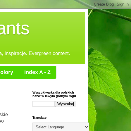
ants
, inspiracje. Evergreen content.
olory
Index A - Z
Wyszukiwarka dla polskich
nazw w lewym górnym rogu
kie
Translate
wo