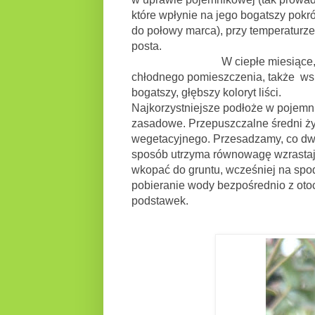
które wpłynie na jego bogatszy pokr
do połowy marca), przy temperaturze 
posta.
W ciepłe miesiące, na letnisk
chłodnego pomieszczenia, także wsk
bogatszy, głębszy koloryt liści.
Najkorzystniejsze podłoże w pojemnik
zasadowe. Przepuszczalne średni ży
wegetacyjnego. Przesadzamy, co dwa,
sposób utrzyma równowagę wzrastają
wkopać do gruntu, wcześniej na spod
pobieranie wody bezpośrednio z oto
podstawek.