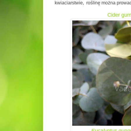
kwiaciarstwie, roślinę można prowa
Cider gu
Eucalyptus gunni