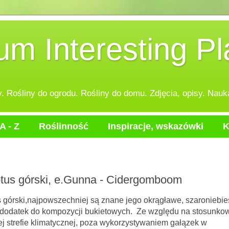
 Interesting Pl
 Rośliny do ogrodu. Rośliny do domu. Zdjęcia, opisy. Nauka
A - Z
Roślinność
Inspiracje, wskazówki
K
iptus górski, e.Gunna - Cidergomboom
echniej są znane jego okrągławe, szaroniebies
ko dodatek do kompozycji bukietowych. Ze względu na stosunko
 strefie klimatycznej, poza wykorzystywaniem gałązek w