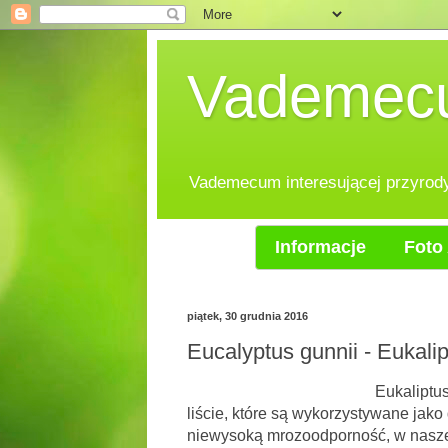
Vademecum
Vademecum interesującej przyrody.
Informacje
Foto 
piątek, 30 grudnia 2016
Eucalyptus gunnii - Eukal
Eukaliptus górski,najpowsz
liście, które są wykorzystywane ja
niewysoką mrozoodporność, w naszej