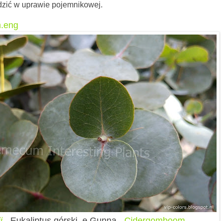
dzić w uprawie pojemnikowej.
m.eng
i
- Eukaliptus górski, e.Gunna -
Cidergomboom