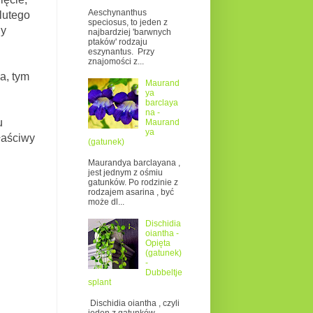
Aeschynanthus
lutego
speciosus, to jeden z
ny
najbardziej 'barwnych
ptaków' rodzaju
eszynantus. Przy
znajomości z...
a, tym
Maurand
ya
barclaya
na -
u
Maurand
ya
łaściwy
(gatunek)
Maurandya barclayana ,
jest jednym z ośmiu
gatunków. Po rodzinie z
rodzajem asarina , być
może dl...
Dischidia
oiantha -
Opięta
(gatunek)
-
Dubbeltje
splant
Dischidia oiantha , czyli