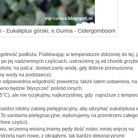
i - Eukaliptus górski, e.Gunna - Cidergomboom
łoża. Podlewając w temperaturze zbliżonej do tej, j
ąc po jej nadziemnych częściach, ustrzeżemy ją od chorób grzyb
etoda 'na palca', dostarczamy wodę, gdy dobrze przesuszona
amy wody na podstawce).
je odpowiednia wilgotność powietrza; także latem ustawiona, na
wno będzie 'błyszczeć' pośród innych.
15
°C), ale nie ryzykujmy, najkorzystniej, gdy najniższe z temper
ny zabieg pielęgnacyjny, aby utrzymać eukaliptusa 
. To sanitarno-pielęgnacyjne, wykonujemy na przestrzeni całego
hore części).
ewu, wczesną wiosną tniemy pędy dość nisko; mniej więcej na
trzelą nam nowe, z okrągłymi, tak bardzo dekoracyjnymi