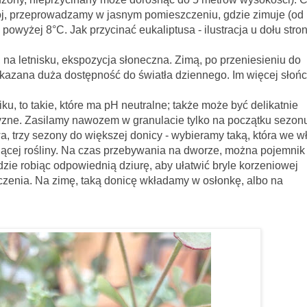
ój, przeprowadzamy w jasnym pomieszczeniu, gdzie zimuje (od 
powyżej 8°C. Jak przycinać eukaliptusa - ilustracja u dołu stro
u, ekspozycja słoneczna. Zimą, po przeniesieniu do
azana duża dostępność do światła dziennego. Im więcej słońc
u, to takie, które ma pH neutralne; także może być delikatnie
zne. Zasilamy nawozem w granulacie tylko na początku sezon
 trzy sezony do większej donicy - wybieramy taką, która we w
cej rośliny. Na czas przebywania na dworze, można pojemnik
zie robiąc odpowiednią dziurę, aby ułatwić bryle korzeniowej
czenia. Na zimę, taką donicę wkładamy w osłonkę, albo na