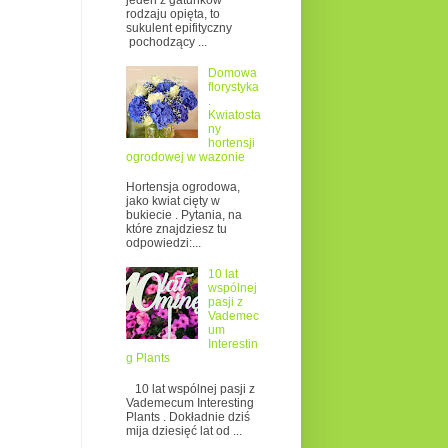
jeden z gatunków
rodzaju opięta, to
sukulent epifityczny
pochodzący ...
Domowa
florystyka
.
Kwiatosta
ny
hortensji
ogrodowej w wazonie
Hortensja ogrodowa,
jako kwiat cięty w
bukiecie . Pytania, na
które znajdziesz tu
odpowiedzi:...
10 lat
wspólnej
pasji z
Vademec
um
Interestin
g Plants
10 lat wspólnej pasji z
Vademecum Interesting
Plants . Dokładnie dziś
mija dziesięć lat od ...