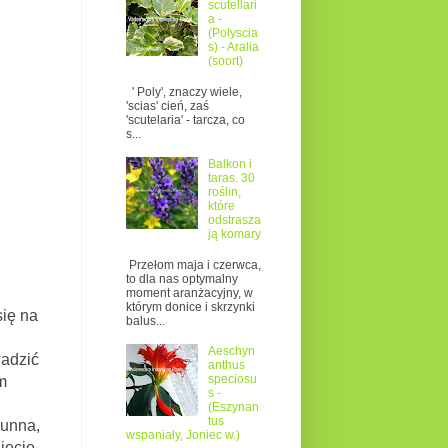
scutellari
a -
(Polyscia
s) - Aralia
(soort)
' Poly', znaczy wiele,
'scias' cień, zaś
'scutelaria' - tarcza, co
s...
Balkon i
taras. 30
roślin,
które
odstrasza
ją komary
Przełom maja i czerwca,
to dla nas optymalny
moment aranżacyjny, w
którym donice i skrzynki
się na
balus...
Aeschyn
wadzić
anthus
speciosu
m
s -
(Eszynan
tus
Gunna,
wspaniały, Joniec w.)
ięcie,