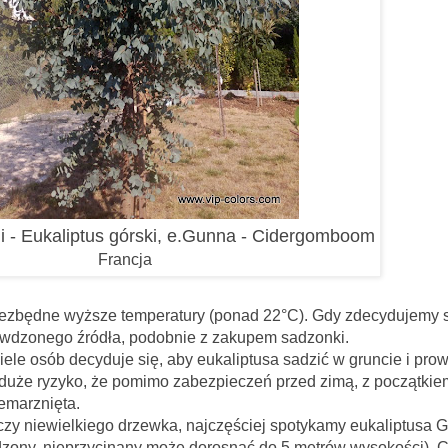
i - Eukaliptus górski, e.Gunna - Cidergomboom
Francja
wyższe temperatury (ponad 22
°C). Gdy zdecydujemy 
awdzonego źródła, podobnie z zakupem sadzonki.
le osób decyduje się, aby eukaliptusa sadzić w gruncie i pro
 duże ryzyko, że pomimo zabezpieczeń przed zimą, z początkie
zemarznięta.
, czy niewielkiego drzewka, najczęściej spotykamy eukaliptusa 
zony, nieprzycinany może dorosnąć do 5 metrów wysokości).
C