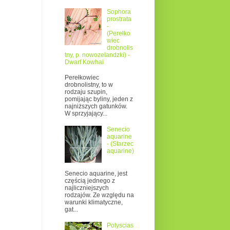
Sophora
prostrata
-
(Perełko
wiec
drobnolis
tny, p. nowozelandzki) -
Dwarf Kowhai
Perełkowiec
drobnolistny, to w
rodzaju szupin,
pomijając byliny, jeden z
najniższych gatunków.
W sprzyjający...
Senecio
aquarine
- (Starzec
aquarine)
Senecio aquarine, jest
częścią jednego z
najliczniejszych
rodzajów. Ze względu na
warunki klimatyczne,
gat...
Polyscias