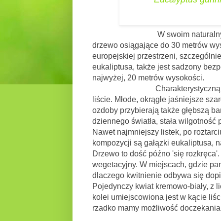
W swoim naturalnym
drzewo osiągające do 30 metrów wyso
europejskiej przestrzeni, szczególni
eukaliptusa, także jest sadzony bezp
najwyżej, 20 metrów wysokości.
Charakterystyczną częścią, po 
liście. Młode, okrągłe jaśniejsze sza
ozdoby przybierają także głębszą ba
dziennego światła, stała wilgotność p
Nawet najmniejszy listek, po roztarc
kompozycji są gałązki eukaliptusa,
Drzewo to dość późno 'się rozkręca'
wegetacyjny. W miejscach, gdzie panu
dlaczego kwitnienie odbywa się dopie
Pojedynczy kwiat kremowo-biały, z l
kolei umiejscowiona jest w kącie liści
rzadko mamy możliwość doczekania 