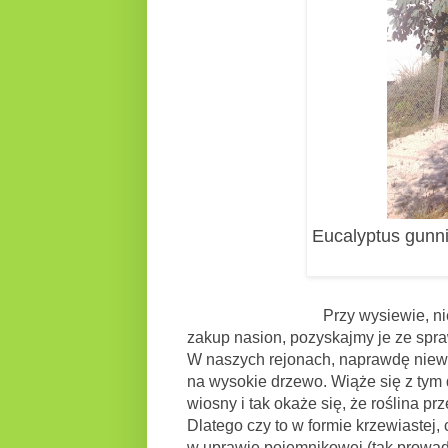
Eucalyptus gunni
Przy wysiewie, niezbędne 
zakup nasion, pozyskajmy je ze spr
W naszych rejonach, naprawdę niewie
na wysokie drzewo. Wiąże się z tym
wiosny i tak okaże się, że roślina pr
Dlatego czy to w formie krzewiastej
w uprawie pojemnikowej (tak prowad