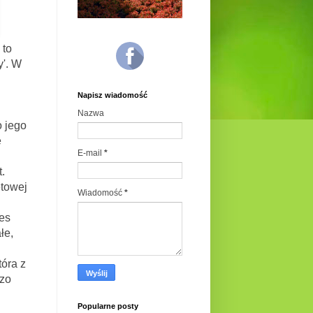
 to
y'. W
Napisz wiadomość
Nazwa
 jego
e
E-mail
*
t.
etowej
Wiadomość
*
res
łe,
tóra z
dzo
Popularne posty