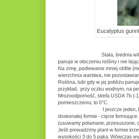
Eucalyptus gunni
Stała, średnia wilgotność pod
panuje w otoczeniu rośliny i nie lej
Na zimę, podlewanie mniej obfite (m
wierzchnia warstwa, nie pozostawi
Roślina, lubi gdy w jej pobliżu panu
przykład, przy oczku wodnym, na pe
Mrozoodporność, strefa USDA 7b (-
pomieszczeniu, to 0
°C.
I jeszcze jeden, bardzo istot
doskonałej formie - cięcie formujące
(usuwamy połamane, przesuszone, c
Jeśli prowadzimy plant w formie krz
wysokości 3 do 5 pąka. Wówczas wys