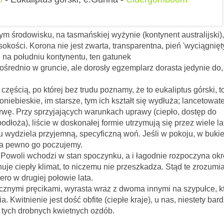
 środowisku, na tasmańskiej wyżynie (kontynent australijski),
kości. Korona nie jest zwarta, transparentna, pień 'wyciągnięt
e na południu kontynentu, ten gatunek
ośrednio w gruncie, ale dorosły egzemplarz dorasta jedynie do,
której bez trudu poznamy, że to eukaliptus górski, to
roniebieskie, im starsze, tym ich kształt się wydłuża; lancetowat
rwę. Przy sprzyjających warunkach uprawy (ciepło, dostęp do
odłoża), liście w doskonałej formie utrzymują się przez wiele la
iu wydziela przyjemną, specyficzną woń. Jeśli w pokoju, w buki
 na pewno go poczujemy.
. Powoli wchodzi w stan spoczynku, a i łagodnie rozpoczyna ok
je ciepły klimat, to niczemu nie przeszkadza. Stąd te zrozumia
ro w drugiej połowie lata.
icznymi pręcikami, wyrasta wraz z dwoma innymi na szypułce, k
a. Kwitnienie jest dość obfite (ciepłe kraje), u nas, niestety bar
tych drobnych kwietnych ozdób.