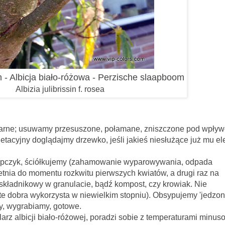
sin - Albicja biało-różowa - Perzische slaapboom
Albizia julibrissin f. rosea
nitarne; usuwamy przesuszone, połamane, zniszczone pod wpły
etacyjny doglądajmy drzewko, jeśli jakieś niesłużące już mu el
kujemy (zahamowanie wyparowywania, odpada
nia do momentu rozkwitu pierwszych kwiatów, a drugi raz na
składnikowy w granulacie, bądź kompost, czy krowiak. Nie
 te dobra wykorzysta w niewielkim stopniu). Obsypujemy 'jedzon
y, wygrabiamy, gotowe.
iało-różowej, poradzi sobie z temperaturami minus