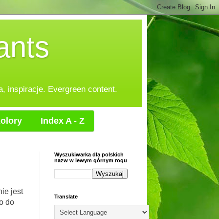
ants
, inspiracje. Evergreen content.
olory
Index A - Z
Wyszukiwarka dla polskich
nazw w lewym górnym rogu
ie jest
Translate
o do