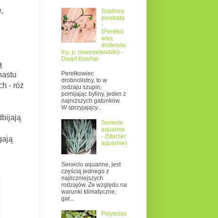
,
Sophora
prostrata
-
(Perełko
wiec
drobnolis
tny, p. nowozelandzki) -
Dwarf Kowhai
ą
Perełkowiec
nastu
drobnolistny, to w
h - róż
rodzaju szupin,
pomijając byliny, jeden z
najniższych gatunków.
W sprzyjający...
bijają
Senecio
aquarine
- (Starzec
gają
aquarine)
Senecio aquarine, jest
częścią jednego z
najliczniejszych
rodzajów. Ze względu na
warunki klimatyczne,
gat...
Polyscias