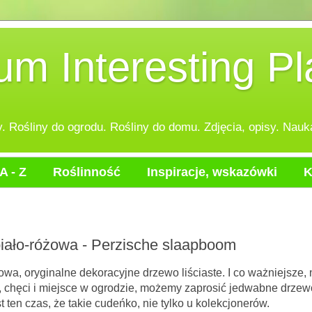
 Interesting Pl
 Rośliny do ogrodu. Rośliny do domu. Zdjęcia, opisy. Nauka
A - Z
Roślinność
Inspiracje, wskazówki
K
ja biało-różowa - Perzische slaapboom
owa, oryginalne dekoracyjne drzewo liściaste. I co ważniejsze, n
 chęci i miejsce w ogrodzie, możemy zaprosić jedwabne drzew
st ten czas, że takie cudeńko, nie tylko u kolekcjonerów.