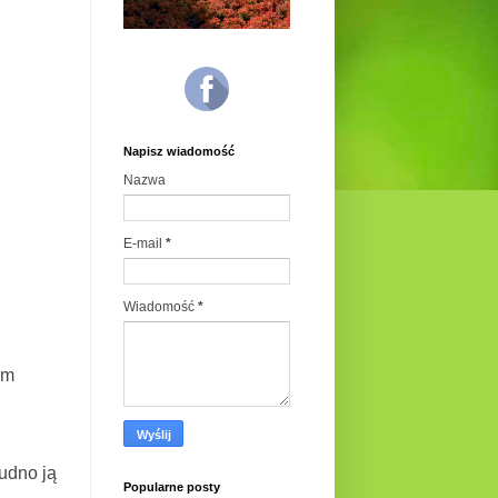
Napisz wiadomość
Nazwa
E-mail
*
Wiadomość
*
am
rudno ją
Popularne posty