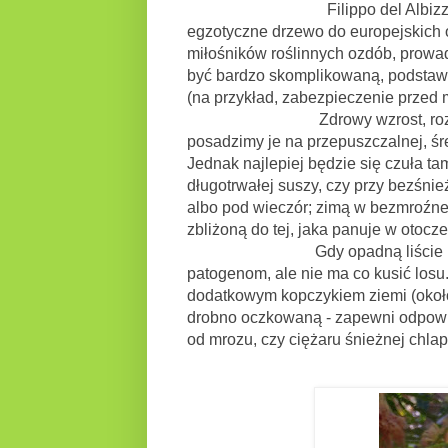
Filippo del Albizzi,był tym p
egzotyczne drzewo do europejskich
miłośników roślinnych ozdób, prowad
być bardzo skomplikowaną, podstawą
(na przykład, zabezpieczenie przed 
Zdrowy wzrost, rozłożysty pok
posadzimy je na przepuszczalnej, śr
Jednak najlepiej będzie się czuła ta
długotrwałej suszy, czy przy bezśni
albo pod wieczór; zimą w bezmroźn
zbliżoną do tej, jaka panuje w otocz
Gdy opadną liście i część strąk
patogenom, ale nie ma co kusić los
dodatkowym kopczykiem ziemi (około
drobno oczkowaną - zapewni odpowi
od mrozu, czy ciężaru śnieżnej chlap