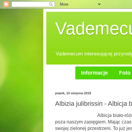
Vademecum
Vademecum interesującej przyrody.
Informacje
Foto 
piątek, 10 sierpnia 2018
Albizia julibrissin - Albic
Albicja biało-róż
poza naszym zasięgiem. Mając czas,
swojej zielonej przestrzeni. To już je