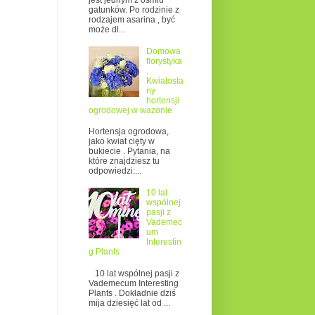
jest jednym z ośmiu
gatunków. Po rodzinie z
rodzajem asarina , być
może dl...
Domowa
florystyka
.
Kwiatosta
ny
hortensji
ogrodowej w wazonie
Hortensja ogrodowa,
jako kwiat cięty w
bukiecie . Pytania, na
które znajdziesz tu
odpowiedzi:...
10 lat
wspólnej
pasji z
Vademec
um
Interestin
g Plants
10 lat wspólnej pasji z
Vademecum Interesting
Plants . Dokładnie dziś
mija dziesięć lat od ...