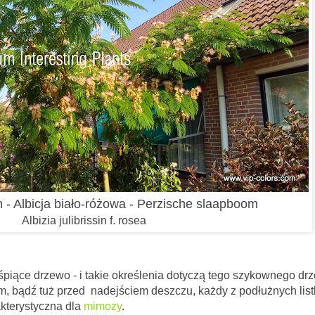
sin - Albicja biało-różowa - Perzische slaapboom
Albizia julibrissin f. rosea
 - i takie określenia dotyczą tego szykownego drz
 bądź tuż przed nadejściem deszczu, każdy z podłużnych list
akterystyczna dla
mimozy
.