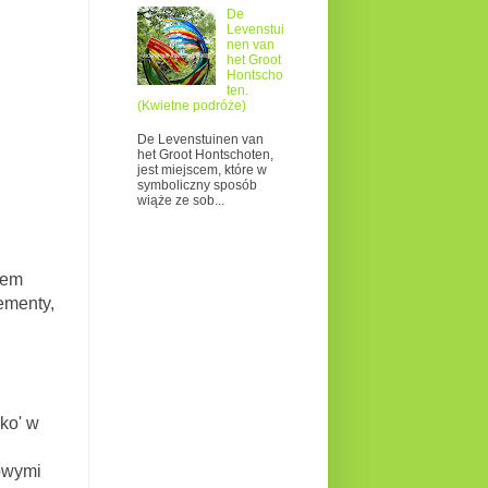
De
Levenstui
nen van
het Groot
Hontscho
ten.
(Kwietne podróże)
De Levenstuinen van
het Groot Hontschoten,
jest miejscem, które w
symboliczny sposób
wiąże ze sob...
wem
ementy,
ko' w
owymi