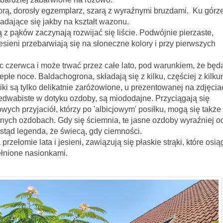
orą, dorosły egzemplarz, szarą z wyraźnymi bruzdami. Ku górze
adające się jakby na kształt wazonu.
zynają rozwijać się liście. Podwójnie pierzaste,
esieni przebarwiają się na słoneczne kolory i przy pierwszych
c czerwca i może trwać przez całe lato, pod warunkiem, że będ
epłe noce. Baldachogrona, składają się z kilku, częściej z kilku
i są tylko delikatnie zaróżowione, u prezentowanej na zdjęciac
 jedwabiste w dotyku ozdoby, są miododajne. Przyciągają się
wych przyjaciół, którzy po 'albicjowym' posiłku, mogą się także
nych ozdobach. Gdy się ściemnia, te jasne ozdoby wyraźniej od
- stąd legenda, że świecą, gdy ciemności.
rzełomie lata i jesieni, zawiązują się płaskie strąki, które osią
łnione nasionkami.