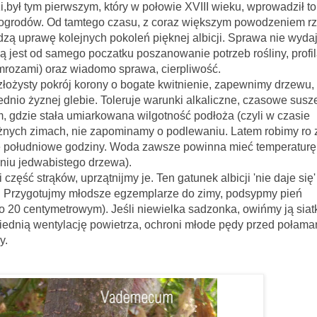
ierwszym, który w połowie XVIII wieku, wprowadził to
 ogrodów. Od tamtego czasu, z coraz większym powodzeniem r
zą uprawę kolejnych pokoleń pięknej albicji. Sprawa nie wydaj
 jest od samego poczatku poszanowanie potrzeb rośliny, profi
mrozami) oraz wiadomo sprawa, cierpliwość.
rój korony o bogate kwitnienie, zapewnimy drzewu, 
ednio żyznej glebie. Toleruje warunki alkaliczne, czasowe susz
m, gdzie stała umiarkowana wilgotność podłoża (czyli w czasie
eżnych zimach, nie zapominamy o podlewaniu. Latem robimy ro z
e południowe godziny. Woda zawsze powinna mieć temperaturę
eniu jedwabistego drzewa).
ów, uprzątnijmy je. Ten gatunek albicji 'nie daje się' 
u. Przygotujmy młodsze egzemplarze do zimy, podsypmy pień
 20 centymetrowym). Jeśli niewielka sadzonka, owińmy ją siat
ednią wentylację powietrza, ochroni młode pędy przed połam
y.