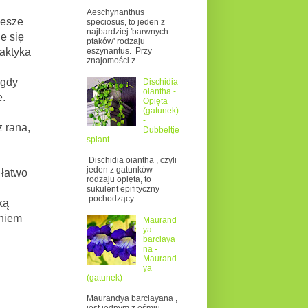
Aeschynanthus
zesze
speciosus, to jeden z
najbardziej 'barwnych
e się
ptaków' rodzaju
eszynantus. Przy
laktyka
znajomości z...
gdy
Dischidia
oiantha -
e.
Opięta
(gatunek)
-
 rana,
Dubbeltje
splant
Dischidia oiantha , czyli
jeden z gatunków
łatwo
rodzaju opięta, to
sukulent epifityczny
pochodzący ...
ką
aniem
Maurand
ya
barclaya
na -
Maurand
ya
(gatunek)
Maurandya barclayana ,