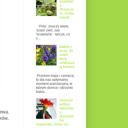
scutellari
a -
(Polyscia
s) - Aralia
(soort)
' Poly', znaczy wiele,
'scias' cień, zaś
'scutelaria' - tarcza, co
s...
Balkon i
taras. 30
roślin,
które
odstrasza
ją komary
Przełom maja i czerwca,
to dla nas optymalny
moment aranżacyjny, w
którym donice i skrzynki
balus...
Aeschyn
anthus
speciosu
ewa.
s -
(Eszynan
ków,
tus
wspaniały, Joniec w.)