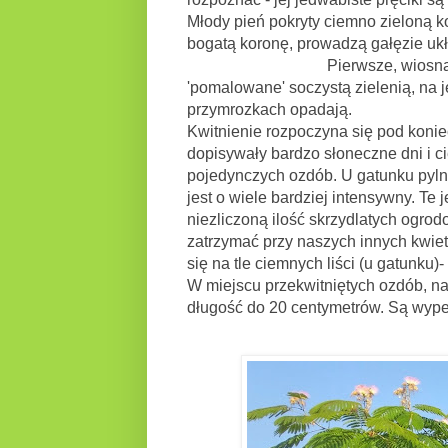
Młody pień pokryty ciemno zieloną k
bogatą koronę, prowadzą gałęzie ukł
Pierwsze, wiosną z pąków zac
'pomalowane' soczystą zielenią, na j
przymrozkach opadają.
Kwitnienie rozpoczyna się pod konie
dopisywały bardzo słoneczne dni i ci
pojedynczych ozdób. U gatunku pylnik
jest o wiele bardziej intensywny. Te
niezliczoną ilość skrzydlatych ogrodo
zatrzymać przy naszych innych kwiet
się na tle ciemnych liści (u gatunku)
W miejscu przekwitniętych ozdób, na p
długość do 20 centymetrów. Są wype