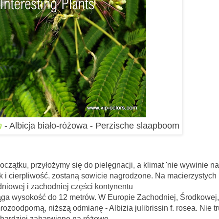
n
- Albicja biało-różowa - Perzische slaapboom
łożymy się do pielęgnacji, a klimat 'nie wywinie n
łek i cierpliwość, zostaną sowicie nagrodzone. Na macierzystych
udniowej i zachodniej części kontynentu
siąga wysokość do 12 metrów. W Europie Zachodniej, Środkowej,
mrozoodporną, niższą odmianę -
Albizia julibrissin f. rosea. Nie t
ą bardziej zabarwione na różowo.