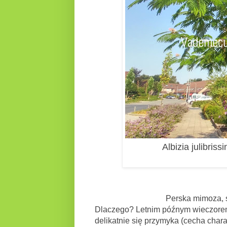
Albizia julibris
Perska mimoza, śpiące drzewo
Dlaczego? Letnim późnym wieczorem,
delikatnie się przymyka (cecha char