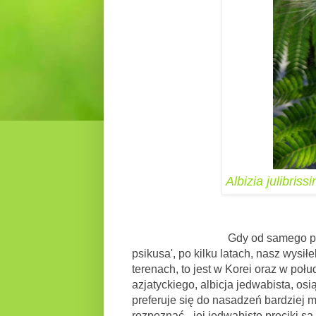
Albizia julibrissi
Gdy od samego początku, przy
psikusa', po kilku latach, nasz wysi
terenach, to jest w Korei oraz w poł
azjatyckiego, albicja jedwabista, o
preferuje się do nasadzeń bardziej 
rozpoznać - jej jedwabiste pręciki s