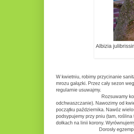
Albizia julibris
W kwietniu, robimy przycinanie sa
mrozu gałązki. Przez cały sezon weg
regularnie usuwajmy.
Rozsuwamy kopczyk, ściół
odchwaszczanie). Nawozimy od kwiet
początku października. Nawóz wielo
podsypujemy przy pniu (tam, roślina
dołkach na linii korony. Wyrównujem
Dorosły egzemplarz albicji b