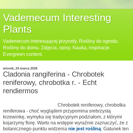
Vademecum Interesting
Plants
Vademecum interesującej przyrody. Rośliny do ogrodu.
Rośliny do domu. Zdjęcia, opisy. Nauka, inspiracje.
Evergreen content.
wtorek, 24 marca 2026
Cladonia rangiferina - Chrobotek
reniferowy, chrobotka r. - Echt
rendiermos
Chrobotek reniferowy, chrobotka
reniferowa - choć wyglądem przypomina srebrzystą
krzewinkę, wymyka się tradycyjnym podziałom, z którymi
kojarzymy florę. Warto na wstępie wyraźnie zaznaczyć, że z
botanicznego punktu widzenia
nie jest rośliną
. Gatunek ten