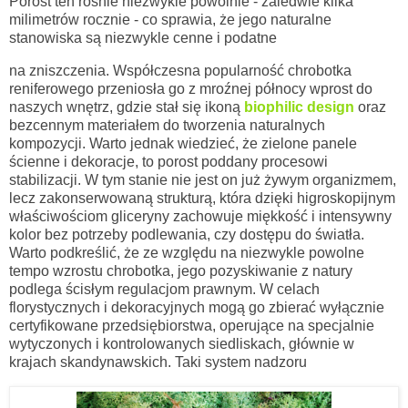
Porost ten rośnie niezwykle powolnie - zaledwie kilka
milimetrów rocznie - co sprawia, że jego naturalne
stanowiska są niezwykle cenne i podatne
na zniszczenia. Współczesna popularność chrobotka
reniferowego przeniosła go z mroźnej północy wprost do
naszych wnętrz, gdzie stał się ikoną
biophilic design
oraz
bezcennym materiałem do tworzenia naturalnych
kompozycji. Warto jednak wiedzieć, że zielone panele
ścienne i dekoracje, to porost poddany procesowi
stabilizacji
. W tym stanie nie jest on już żywym organizmem,
lecz zakonserwowaną strukturą, która dzięki higroskopijnym
właściwościom gliceryny zachowuje miękkość i intensywny
kolor bez potrzeby podlewania, czy dostępu do światła.
Warto podkreślić, że ze względu na niezwykle powolne
tempo wzrostu chrobotka, jego pozyskiwanie z natury
podlega ścisłym regulacjom prawnym. W celach
florystycznych i dekoracyjnych mogą go zbierać wyłącznie
certyfikowane przedsiębiorstwa, operujące na specjalnie
wytyczonych i kontrolowanych siedliskach, głównie w
krajach skandynawskich. Taki system nadzoru