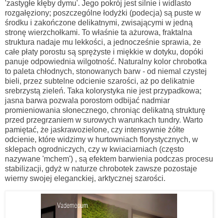
'zastygłe kłęby dymu'. Jego pokrój jest silnie i widlasto
rozgałęziony; poszczególne łodyżki (podecja) są puste w
środku i zakończone delikatnymi, zwisającymi w jedną
stronę wierzchołkami. To właśnie ta ażurowa, fraktalna
struktura nadaje mu lekkości, a jednocześnie sprawia, że
całe płaty porostu są sprężyste i miękkie w dotyku, dopóki
panuje odpowiednia wilgotność. Naturalny kolor chrobotka
to paleta chłodnych, stonowanych barw - od niemal czystej
bieli, przez subtelne odcienie szarości, aż po delikatnie
srebrzystą zieleń. Taka kolorystyka nie jest przypadkowa;
jasna barwa pozwala porostom odbijać nadmiar
promieniowania słonecznego, chroniąc delikatną strukturę
przed przegrzaniem w surowych warunkach tundry. Warto
pamiętać, że jaskrawozielone, czy intensywnie żółte
odcienie, które widzimy w hurtowniach florystycznych, w
sklepach ogrodniczych, czy w kwiaciarniach (często
nazywane 'mchem') , są efektem barwienia podczas procesu
stabilizacji, gdyż w naturze chrobotek zawsze pozostaje
wierny swojej eleganckiej, arktycznej szarości.