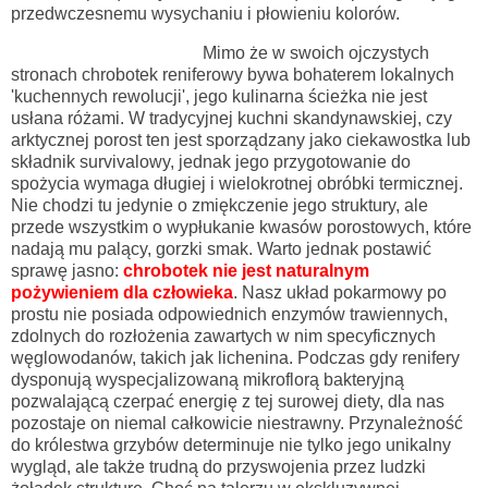
przedwczesnemu wysychaniu i płowieniu kolorów.
Mimo że w swoich ojczystych
stronach chrobotek reniferowy bywa bohaterem lokalnych
'kuchennych rewolucji', jego kulinarna ścieżka nie jest
usłana różami. W tradycyjnej kuchni skandynawskiej, czy
arktycznej porost ten jest sporządzany jako ciekawostka lub
składnik survivalowy, jednak jego przygotowanie do
spożycia wymaga długiej i wielokrotnej obróbki termicznej.
Nie chodzi tu jedynie o zmiękczenie jego struktury, ale
przede wszystkim o wypłukanie kwasów porostowych, które
nadają mu palący, gorzki smak. Warto jednak postawić
sprawę jasno:
chrobotek nie jest naturalnym
pożywieniem dla człowieka
. Nasz układ pokarmowy po
prostu nie posiada odpowiednich enzymów trawiennych,
zdolnych do rozłożenia zawartych w nim specyficznych
węglowodanów, takich jak lichenina. Podczas gdy renifery
dysponują wyspecjalizowaną mikroflorą bakteryjną
pozwalającą czerpać energię z tej surowej diety, dla nas
pozostaje on niemal całkowicie niestrawny. Przynależność
do królestwa grzybów determinuje nie tylko jego unikalny
wygląd, ale także trudną do przyswojenia przez ludzki