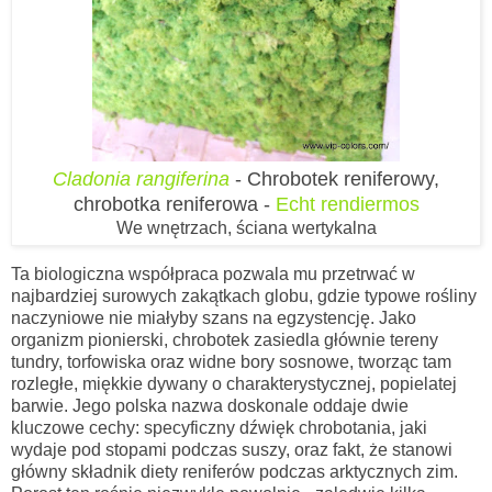
Cladonia rangiferina
- Chrobotek reniferowy,
chrobotka reniferowa -
Echt rendiermos
We wnętrzach, ściana wertykalna
Ta biologiczna współpraca pozwala mu przetrwać w
najbardziej surowych zakątkach globu, gdzie typowe rośliny
naczyniowe nie miałyby szans na egzystencję. Jako
organizm pionierski, chrobotek zasiedla głównie tereny
tundry, torfowiska oraz widne bory sosnowe, tworząc tam
rozległe, miękkie dywany o charakterystycznej, popielatej
barwie. Jego polska nazwa doskonale oddaje dwie
kluczowe cechy: specyficzny dźwięk chrobotania, jaki
wydaje pod stopami podczas suszy, oraz fakt, że stanowi
główny składnik diety reniferów podczas arktycznych zim.