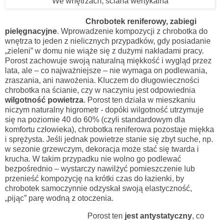
We wnętrzach, ściana wertykalna
Chrobotek reniferowy, zabiegi
pielęgnacyjne
. Wprowadzenie kompozycji z chrobotka do
wnętrza to jeden z nielicznych przypadków, gdy posiadanie
„zieleni” w domu nie wiąże się z dużymi nakładami pracy.
Porost zachowuje swoją naturalną miękkość i wygląd przez
lata, ale – co najważniejsze – nie wymaga on podlewania,
zraszania, ani nawożenia. Kluczem do długowieczności
chrobotka na ścianie, czy w naczyniu jest odpowiednia
wilgotność powietrza
. Porost ten działa w mieszkaniu
niczym naturalny higrometr - dopóki wilgotność utrzymuje
się na poziomie 40 do 60% (czyli standardowym dla
komfortu człowieka), chrobotka reniferowa pozostaje miękka
i sprężysta. Jeśli jednak powietrze stanie się zbyt suche, np.
w sezonie grzewczym, dekoracja może stać się twarda i
krucha. W takim przypadku nie wolno go podlewać
bezpośrednio – wystarczy nawilżyć pomieszczenie lub
przenieść kompozycję na krótki czas do łazienki, by
chrobotek samoczynnie odzyskał swoją elastyczność,
„pijąc” parę wodną z otoczenia.
Porost ten
jest antystatyczny
, co