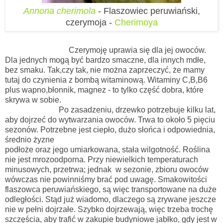
Annona cherimola
- Flaszowiec peruwiański,
czerymoja -
Cherimoya
Czerymoję uprawia się dla jej owoców.
Dla jednych mogą być bardzo smaczne, dla innych mdłe,
bez smaku. Tak,czy tak, nie można zaprzeczyć, że mamy
tutaj do czynienia z bombą witaminową. Witaminy C,B,B6
plus wapno,błonnik, magnez - to tylko część dobra, które
skrywa w sobie.
Po zasadzeniu, drzewko potrzebuje kilku lat,
aby dojrzeć do wytwarzania owoców. Trwa to około 5 pięciu
sezonów. Potrzebne jest ciepło, dużo słońca i odpowiednia,
średnio żyzne
podłoże oraz jego umiarkowana, stała wilgotność. Roślina
nie jest mrozoodporna. Przy niewielkich temperaturach
minusowych, przetrwa; jednak w sezonie, zbioru owoców
wówczas nie powinniśmy brać pod uwagę. Smakowitości
flaszowca peruwiańskiego, są więc transportowane na duże
odległości. Stąd już wiadomo, dlaczego są zrywane jeszcze
nie w pełni dojrzałe. Szybko dojrzewają, więc trzeba trochę
szczęścia, aby trafić w zakupie budyniowe jabłko, gdy jest w