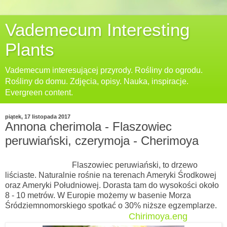
Vademecum Interesting
Plants
Vademecum interesującej przyrody. Rośliny do ogrodu.
Rośliny do domu. Zdjęcia, opisy. Nauka, inspiracje.
Evergreen content.
piątek, 17 listopada 2017
Annona cherimola - Flaszowiec
peruwiański, czerymoja - Cherimoya
Flaszowiec peruwiański, to drzewo
liściaste. Naturalnie rośnie na terenach Ameryki Środkowej
oraz Ameryki Południowej. Dorasta tam do wysokości około
8 - 10 metrów. W Europie możemy w basenie Morza
Śródziemnomorskiego spotkać o 30% niższe egzemplarze.
Chirimoya.eng