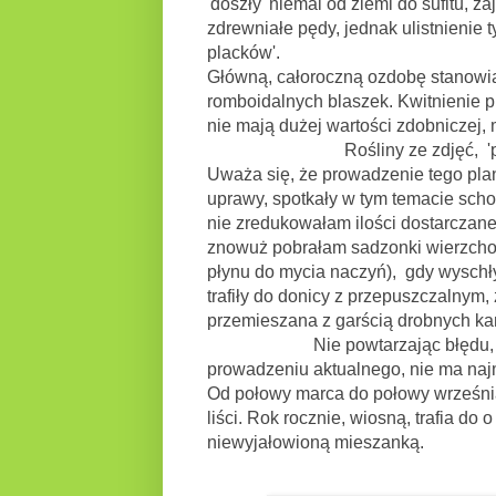
'doszły' niemal od ziemi do sufitu, z
zdrewniałe pędy, jednak ulistnienie t
placków'.
Główną, całoroczną ozdobę stanowią 
romboidalnych blaszek. Kwitnienie 
nie mają dużej wartości zdobniczej,
Rośliny ze zdjęć, 'powstały' 
Uważa się, że prowadzenie tego pl
uprawy, spotkały w tym temacie scho
nie zredukowałam ilości dostarczane
znowuż pobrałam sadzonki wierzchoł
płynu do mycia naczyń), gdy wyschły
trafiły do donicy z przepuszczalnym
przemieszana z garścią drobnych ka
Nie powtarzając błędu, jaki po
prowadzeniu aktualnego, nie ma na
Od połowy marca do połowy września
liści. Rok rocznie, wiosną, trafia d
niewyjałowioną mieszanką.