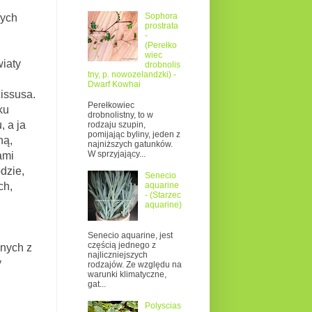
Sophora
łych
prostrata
-
(Perełko
wiec
wiaty
drobnolis
tny, p. nowozelandzki) -
Dwarf Kowhai
ssusa.
Perełkowiec
ku
drobnolistny, to w
, a ja
rodzaju szupin,
pomijając byliny, jeden z
ną,
najniższych gatunków.
W sprzyjający...
ami
dzie,
Senecio
ch,
aquarine
- (Starzec
aquarine)
Senecio aquarine, jest
częścią jednego z
bnych z
najliczniejszych
y
rodzajów. Ze względu na
warunki klimatyczne,
gat...
Polyscias