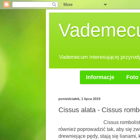
Vademecum
Vademecum interesującej przyrody.
Informacje
Foto 
poniedziałek, 1 lipca 2019
Cissus alata - Cissus romb
Cissus rombolistny,to bogato
również poprowadzić tak, aby się zwi
drewniejące pędy, stają się lianami, 