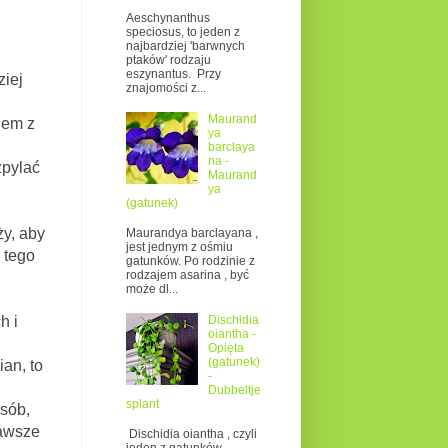
Aeschynanthus
speciosus, to jeden z
najbardziej 'barwnych
ptaków' rodzaju
eszynantus. Przy
ziej
znajomości z...
Maurand
em z
ya
barclaya
na -
zpylać
Maurand
ya
(gatunek)
ży, aby
Maurandya barclayana ,
jest jednym z ośmiu
 tego
gatunków. Po rodzinie z
rodzajem asarina , być
może dl...
Dischidia
h i
oiantha -
Opięta
(gatunek)
an, to
-
Dubbeltje
splant
sób,
zawsze
Dischidia oiantha , czyli