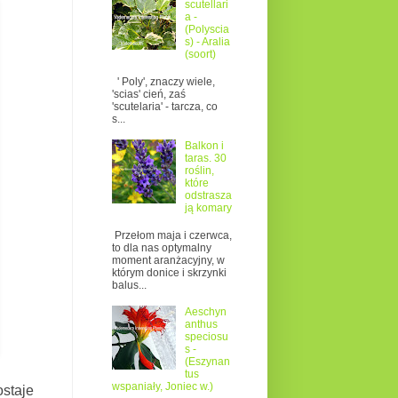
scutellari
a -
(Polyscia
s) - Aralia
(soort)
' Poly', znaczy wiele,
'scias' cień, zaś
'scutelaria' - tarcza, co
s...
Balkon i
taras. 30
roślin,
które
odstrasza
ją komary
Przełom maja i czerwca,
to dla nas optymalny
moment aranżacyjny, w
którym donice i skrzynki
balus...
Aeschyn
anthus
speciosu
s -
(Eszynan
tus
wspaniały, Joniec w.)
staje