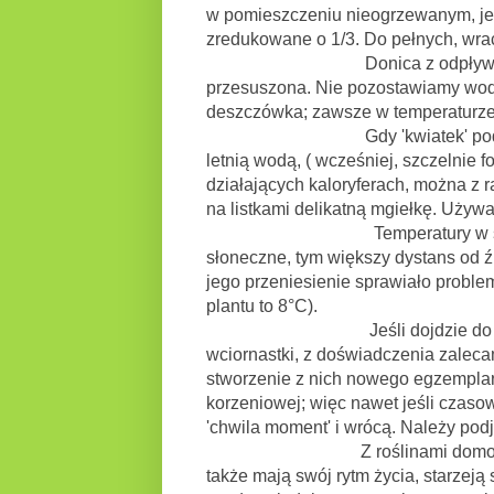
w pomieszczeniu nieogrzewanym, jed
zredukowane o 1/3. Do pełnych, wr
Donica z odpływem, dostawy
przesuszona. Nie pozostawiamy wody
deszczówka; zawsze w temperaturze pr
Gdy 'kwiatek' podręcznych ro
letnią wodą, ( wcześniej, szczelnie f
działających kaloryferach, można z ra
na listkami delikatną mgiełkę. Używ
Temperatury w sezonie od 18,
słoneczne, tym większy dystans od źró
jego przeniesienie sprawiało problem
plantu to 8°C).
Jeśli dojdzie do sytuacji, że 
wciornastki, z doświadczenia zaleca
stworzenie z nich nowego egzemplar
korzeniowej; więc nawet jeśli czaso
'chwila moment' i wrócą. Należy podj
Z roślinami domowymi, jak z o
także mają swój rytm życia, starzej