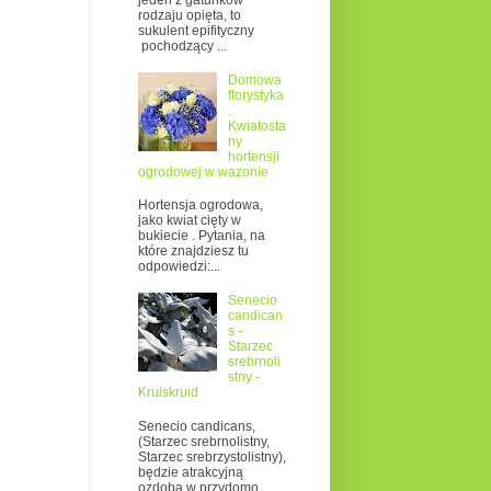
jeden z gatunków
rodzaju opięta, to
sukulent epifityczny
pochodzący ...
Domowa
florystyka
.
Kwiatosta
ny
hortensji
ogrodowej w wazonie
Hortensja ogrodowa,
jako kwiat cięty w
bukiecie . Pytania, na
które znajdziesz tu
odpowiedzi:...
Senecio
candican
s -
Starzec
srebrnoli
stny -
Kruiskruid
Senecio candicans,
(Starzec srebrnolistny,
Starzec srebrzystolistny),
będzie atrakcyjną
ozdobą w przydomo...