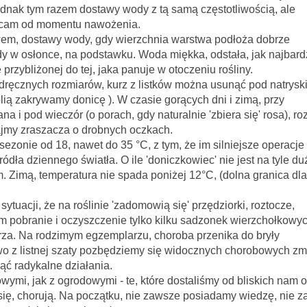
nak tym razem dostawy wody z tą samą częstotliwością, ale
acam od momentu nawożenia.
 wody, gdy wierzchnia warstwa podłoża dobrze
 w osłonce, na podstawku. Woda miękka, odstała, jak najbard
zybliżonej do tej, jaka panuje w otoczeniu rośliny.
zmiarów, kurz z listków można usunąć pod natryski
olią zakrywamy donicę ). W czasie gorących dni i zimą, przy
na i pod wieczór (o porach, gdy naturalnie 'zbiera się' rosa), ro
ajmy zraszacza o drobnych oczkach.
 nawet do 35 °C, z tym, że im silniejsze operacje
dła dziennego światła. O ile 'doniczkowiec' nie jest na tyle du
. Zimą, temperatura nie spada poniżej 12°C, (dolna granica dla
na roślinie 'zadomowią się' przędziorki, roztocze,
m pobranie i oczyszczenie tylko kilku sadzonek wierzchołkowyc
za. Na rodzimym egzemplarzu, choroba przenika do bryły
wo z listnej szaty pozbędziemy się widocznych chorobowych zmi
ąć radykalne działania.
grodowymi - te, które dostaliśmy od bliskich nam o
ą się, chorują. Na początku, nie zawsze posiadamy wiedzę, nie 