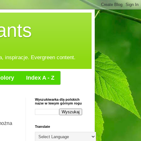
ants
, inspiracje. Evergreen content.
olory
Index A - Z
Wyszukiwarka dla polskich
nazw w lewym górnym rogu
można
Translate