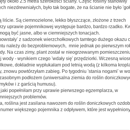
ajęty około 2.5 metra szerokości ściany. Część rośliny stanowiły
ych niezdrewniałych, było tak bogate, że na ścianie nie było 'go
liście. Są ciemnozielone, lekko błyszczące, złożone z trzech
przy uprawie pojemnikowej występuje bardzo, bardzo rzadko. K
 mogą być jasne, albo w ciemniejszych tonacjach.
z sadzonek wierzchołkowych tamtego dużego okazu ci
antu należy do bezproblemowych, mnie jednak po pierwszym ro
dy. Na czas zimy, plant został w nieogrzewanym pomieszczeniu
j wody - wynikiem czego 'wdały się' przędziorki. Wczesną wios
kowe, dokładnie wypłukałam pod letnią wodą (z kilkoma kropl
, znowu powtórzyłam zabieg. Po tygodniu 'stania nogami' w wo
, zasobnym podłożem (uniwersalna ziemia do roślin doniczkowy
myków i z garścią humusu).
pełniłam przy uprawie pierwszego egzemplarza, w
jmniejszych problemów.
, roślina jest zasilana nawozem do roślin doniczkowych ozdo
o o numer większego pojemnika z odpływem, które jest wypełnion