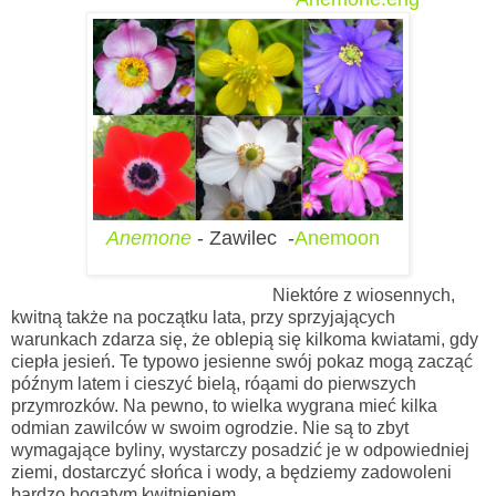
Anemone
- Zawilec -
Anemoon
Niektóre z wiosennych,
kwitną także na początku lata, przy sprzyjających
warunkach zdarza się, że oblepią się kilkoma kwiatami, gdy
ciepła jesień. Te typowo jesienne swój pokaz mogą zacząć
późnym latem i cieszyć bielą, róąami do pierwszych
przymrozków. Na pewno, to wielka wygrana mieć kilka
odmian zawilców w swoim ogrodzie. Nie są to zbyt
wymagające byliny, wystarczy posadzić je w odpowiedniej
ziemi, dostarczyć słońca i wody, a będziemy zadowoleni
bardzo bogatym kwitnieniem.