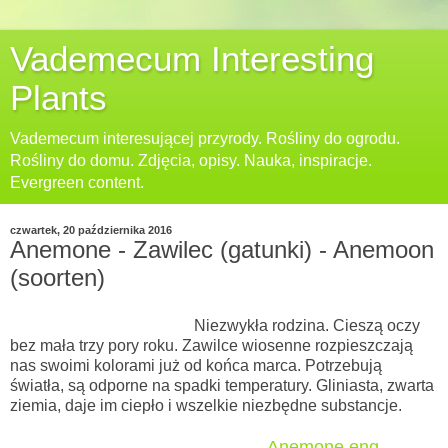
Vademecum Interesting
Plants
Vademecum interesującej przyrody. Rośliny do ogrodu.
Rośliny do domu. Zdjęcia, opisy. Nauka, inspiracje.
Evergreen content.
czwartek, 20 października 2016
Anemone - Zawilec (gatunki) - Anemoon
(soorten)
Niezwykła rodzina. Cieszą oczy
bez mała trzy pory roku. Zawilce wiosenne rozpieszczają
nas swoimi kolorami już od końca marca. Potrzebują
światła, są odporne na spadki temperatury. Gliniasta, zwarta
ziemia, daje im ciepło i wszelkie niezbędne substancje.
Anemone.eng