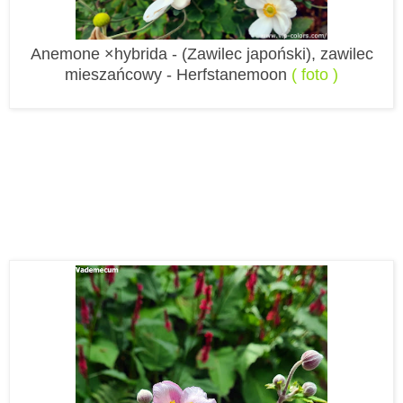
Anemone ×hybrida - (Zawilec japoński), zawilec
mieszańcowy - Herfstanemoon
( foto )