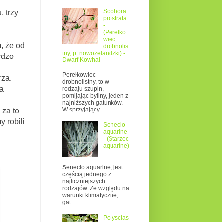
Sophora
 trzy
prostrata
-
(Perełko
wiec
 że od
drobnolis
tny, p. nowozelandzki) -
rdzo
Dwarf Kowhai
Perełkowiec
rza.
drobnolistny, to w
a
rodzaju szupin,
pomijając byliny, jeden z
najniższych gatunków.
W sprzyjający...
 za to
 robili
Senecio
aquarine
- (Starzec
aquarine)
Senecio aquarine, jest
częścią jednego z
najliczniejszych
rodzajów. Ze względu na
warunki klimatyczne,
gat...
Polyscias