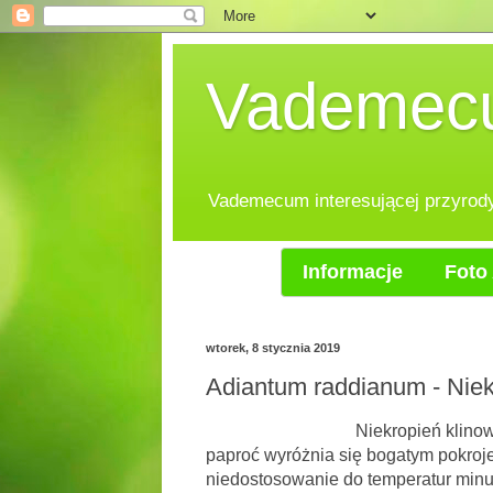
Vademecum
Vademecum interesującej przyrody.
Informacje
Foto 
wtorek, 8 stycznia 2019
Adiantum raddianum - Niekr
Niekropień klinow
paproć wyróżnia się bogatym pokroje
niedostosowanie do temperatur minu