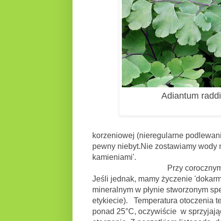
Adiantum raddi
korzeniowej (nieregularne podlewani
pewny niebyt.Nie zostawiamy wody n
kamieniami'.
Przy corocznym przesadzaniu
Jeśli jednak, mamy życzenie 'dokarm
mineralnym w płynie stworzonym spec
etykiecie). Temperatura otoczenia te
ponad 25
°C, oczywiście w sprzyjaj