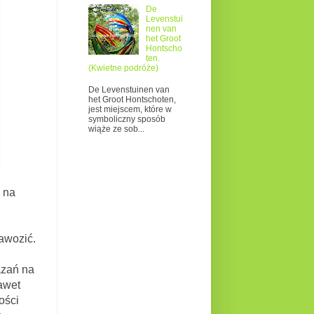
De
Levenstui
nen van
het Groot
Hontscho
ten.
(Kwietne podróże)
De Levenstuinen van
het Groot Hontschoten,
jest miejscem, które w
symboliczny sposób
wiąże ze sob...
y na
wozić.
azań na
nawet
ości