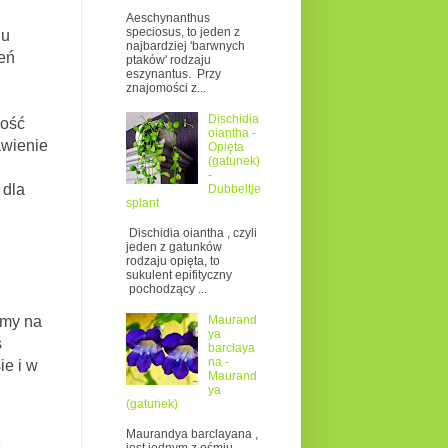
Aeschynanthus
speciosus, to jeden z
iu
najbardziej 'barwnych
ień
ptaków' rodzaju
eszynantus. Przy
znajomości z...
Dischidia
ność
oiantha -
awienie
Opięta
(gatunek)
-
 dla
Dubbeltje
splant
Dischidia oiantha , czyli
jeden z gatunków
rodzaju opięta, to
sukulent epifityczny
pochodzący ...
Maurand
amy na
ya
ś
barclaya
na -
ie i w
Maurand
ya
(gatunek)
Maurandya barclayana ,