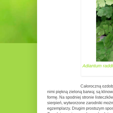
Adiantum radd
Całoroczną ozdobą, są pierzas
nimi piękną zieloną barwą; są klinowa
formę. Na spodniej stronie listeczków,
sierpień, wytworzone zarodniki moż
egzemplarzy. Drugim prostszym spos