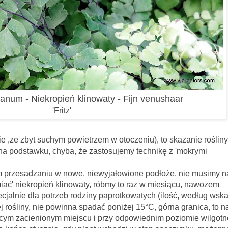
anum - Niekropień klinowaty - Fijn venushaar
'Fritz'
e ,ze zbyt suchym powietrzem w otoczeniu), to skazanie roślin
a podstawku, chyba, że zastosujemy technikę z 'mokrymi
 w nowe, niewyjałowione podłoże, nie musimy na
iać' niekropień klinowaty, róbmy to raz w miesiącu, nawozem
jalnie dla potrzeb rodziny paprotkowatych (ilość, według wsk
j rośliny, nie powinna spadać poniżej 15
°C, górna granica, to 
ącym zacienionym miejscu i przy odpowiednim poziomie wilgotn