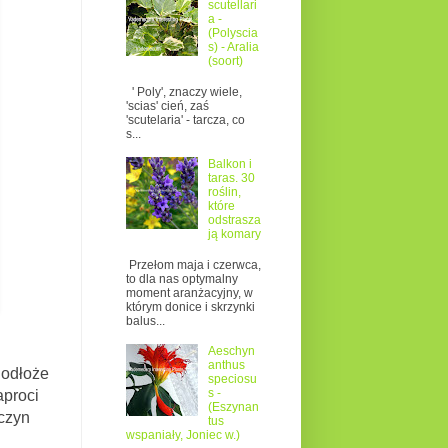
scutellari
a -
(Polyscia
s) - Aralia
(soort)
' Poly', znaczy wiele,
'scias' cień, zaś
'scutelaria' - tarcza, co
s...
Balkon i
taras. 30
roślin,
które
odstrasza
ją komary
Przełom maja i czerwca,
to dla nas optymalny
moment aranżacyjny, w
którym donice i skrzynki
balus...
Aeschyn
anthus
Podłoże
speciosu
s -
aproci
(Eszynan
czyn
tus
wspaniały, Joniec w.)