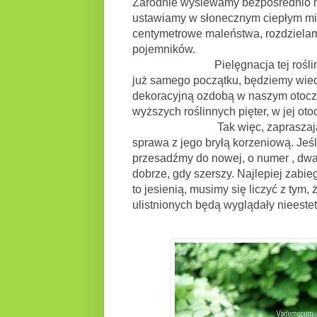
Zarodnie wysiewamy bezpośrednio na
ustawiamy w słonecznym ciepłym mie
centymetrowe maleństwa, rozdzielamy 
pojemników.
Pielęgnacja tej rośliny, nie b
już samego początku, będziemy wiedz
dekoracyjną ozdobą w naszym otocze
wyższych roślinnych pięter, w jej ot
Tak więc, zapraszając do sieb
sprawa z jego bryłą korzeniową. Jeśli
przesadźmy do nowej, o numer , dwa 
dobrze, gdy szerszy. Najlepiej zabi
to jesienią, musimy się liczyć z tym,
ulistnionych będą wyglądały nieestet