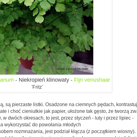
ianum
- Niekropień klinowaty -
Fijn venushaar
'Fritz'
te listki. Osadzone na ciemnych pędach, kontrastuj
te i choć cieniutkie jak papier, ułożone tak gęsto, że tworzą zw
 w dwóch okresach, to jest, przez styczeń - luty i przez lipiec -
na wykorzystać do powołania młodych
obem rozmnażania, jest podział kłącza (z początkiem wiosny).