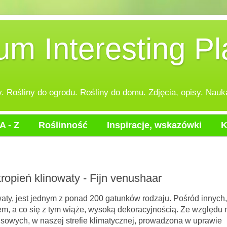
 Interesting Pl
 Rośliny do ogrodu. Rośliny do domu. Zdjęcia, opisy. Nauka
A - Z
Roślinność
Inspiracje, wskazówki
K
opień klinowaty - Fijn venushaar
aty, jest jednym z ponad 200 gatunków rodzaju. Pośród innych,
m, a co się z tym wiąże, wysoką dekoracyjnością. Ze względu 
sowych, w naszej strefie klimatycznej, prowadzona w uprawie