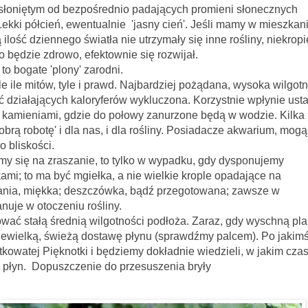
ym od bezpośrednio padających promieni słonecznych
kki półcień, ewentualnie 'jasny cień'. Jeśli mamy w mieszkan
ilość dziennego światła nie utrzymały się inne rośliny, niekrop
to będzie zdrowo, efektownie się rozwijał.
to bogate 'plony' zarodni.
itów, tyle i prawd. Najbardziej pożądana, wysoka wilgot
ść działających kaloryferów wykluczona. Korzystnie wpłynie ust
kamieniami, gdzie do połowy zanurzone będą w wodzie. Kilka
rą robotę' i dla nas, i dla rośliny. Posiadacze akwarium, mogą
 bliskości.
szanie, to tylko w wypadku, gdy dysponujemy
mi; to ma być mgiełka, a nie wielkie krople opadające na
wania, miękka; deszczówka, bądź przegotowana; zawsze w
anuje w otoczeniu rośliny.
wać stałą średnią wilgotności podłoża. Zaraz, gdy wyschną pl
iewielką, świeżą dostawę płynu (sprawdźmy palcem). Po jakim
kowatej Pięknotki i będziemy dokładnie wiedzieli, w jakim czas
jny płyn. Dopuszczenie do przesuszenia bryły