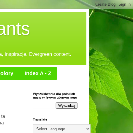
ants
, inspiracje. Evergreen content.
olory
Index A - Z
Wyszukiwarka dla polskich
nazw w lewym górnym rogu
 ta
Translate
na