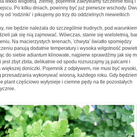
 lekko wilgotną ziemię, pojemnik zakrywamy szczelnie folią i
jscu. Po kilku dniach, powinny być już pierwsze wschody. Dwu,
od 'rodzinki' i pikujemy po trzy do oddzielnych niewielkich
ędzie należała do szczególnie trudnych, pod warunkiem,
ieli jak się nią zajmować. Wówczas, stanie się wieloletnią, ba
niu. Na macierzystych terenach, 'chwyta' światło spomiędzy
oczeniu panują dodatnie temperatury i wysoka wilgotność powiet
ie adiantum klinowate, najpierw sprawdźmy jak się m
 jest zbyt zbita, delikatnie od spodu rozruszajmy ją palcami i
większej doniczki. Pojemnik z odpływem, nie musi być wysoki,
eg przesadzania wykonywać wiosną, każdego roku. Gdy będziemy
 że plant częściowo wyłysieje i ciemne pędy na tle pozostałych
ycznie.