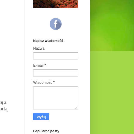
Napisz wiadomość
Nazwa
E-mail
*
Wiadomość
*
ą z
artą
Popularne posty