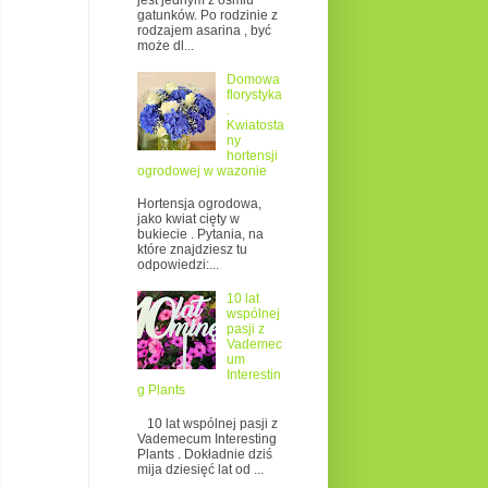
jest jednym z ośmiu
gatunków. Po rodzinie z
rodzajem asarina , być
może dl...
Domowa
florystyka
.
Kwiatosta
ny
hortensji
ogrodowej w wazonie
Hortensja ogrodowa,
jako kwiat cięty w
bukiecie . Pytania, na
które znajdziesz tu
odpowiedzi:...
10 lat
wspólnej
pasji z
Vademec
um
Interestin
g Plants
10 lat wspólnej pasji z
Vademecum Interesting
Plants . Dokładnie dziś
mija dziesięć lat od ...