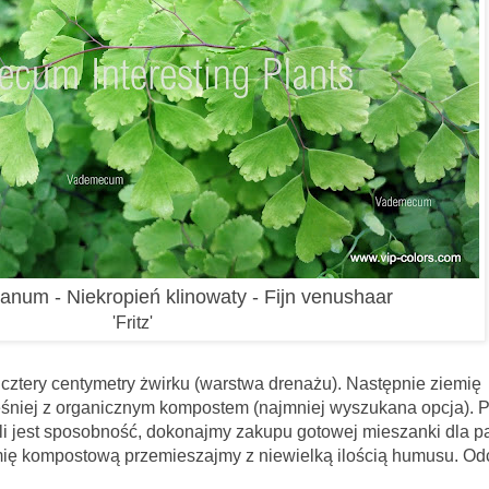
anum - Niekropień klinowaty - Fijn venushaar
'Fritz'
cztery centymetry żwirku (warstwa drenażu). Następnie ziemię
śniej z organicznym kompostem (najmniej wyszukana opcja). 
śli jest sposobność, dokonajmy zakupu gotowej mieszanki dla p
emię kompostową przemieszajmy z niewielką ilością humusu. Od