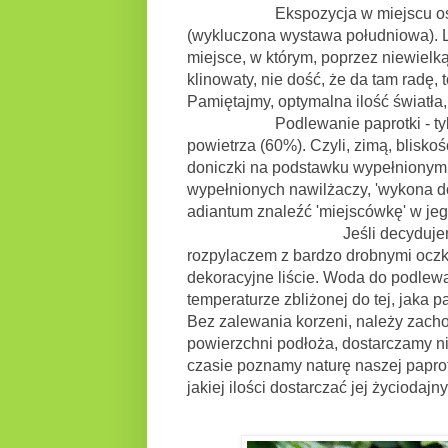
Ekspozycja w miejscu osłonięt
(wykluczona wystawa południowa). Le
miejsce, w którym, poprzez niewielką 
klinowaty, nie dość, że da tam radę, 
Pamiętajmy, optymalna ilość światła, 
Podlewanie paprotki - tyle ile m
powietrza (60%). Czyli, zimą, blisko
doniczki na podstawku wypełnionym 
wypełnionych nawilżaczy, 'wykona dob
adiantum znaleźć 'miejscówkę' w jego
Jeśli decydujemy się na zra
rozpylaczem z bardzo drobnymi oczka
dekoracyjne liście. Woda do podle
temperaturze zbliżonej do tej, jaka p
Bez zalewania korzeni, należy zacho
powierzchni podłoża, dostarczamy n
czasie poznamy naturę naszej paprot
jakiej ilości dostarczać jej życioda