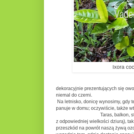
Ixora co
dekoracyjnie prezentujących się owoc
niemal do czerni.
Na letnisko, donicę wynosimy, gdy te
panuje w domu; oczywiście, także w
Taras, balkon, stół ogrodowy
z odpowiedniej wielkości dziurą), t
przeszkód na powrót naszą żywą ozd