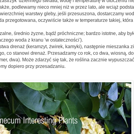
zastrzyk' dziennego światła, wodę i temperaturę w otoczeniu ni
kże, podlewamy nieco mniej niż w przez lato, ale wciąż pods
wierzchniej warstwy gleby, jeśli przesuszona, dostarczamy wod
a przegotowana, oczywiście także w temperaturze takiej, która
io żyzne, bądź próchniczne; bardzo istotne, aby był
czego woda z kranu 'w ostateczności').
twa drenaż (keramzyt, żwirek, kamyki), następnie mieszanka z
ego, co stanowi drenaż. Przesadzamy co rok, co dwa, wiosną, do
er, dwa). Może zdarzyć się tak, że roślina zacznie wypuszcza
emy dopiero przy przesadzaniu.