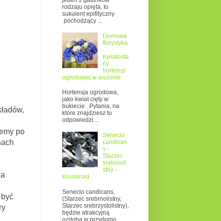
jeden z gatunków
rodzaju opięta, to
sukulent epifityczny
pochodzący ...
Domowa
florystyka
.
Kwiatosta
ny
hortensji
ogrodowej w wazonie
Hortensja ogrodowa,
jako kwiat cięty w
bukiecie . Pytania, na
kładów,
które znajdziesz tu
odpowiedzi:...
emy po
Senecio
nach
candican
s -
Starzec
srebrnoli
stny -
na
Kruiskruid
Senecio candicans,
być
(Starzec srebrnolistny,
Starzec srebrzystolistny),
ry
będzie atrakcyjną
ozdobą w przydomo...