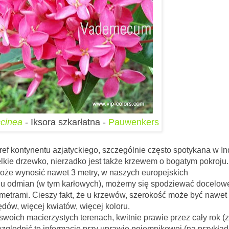
ccinea
- Iksora szkarłatna -
Pauwenkers
tref kontynentu azjatyckiego, szczególnie często spotykana w In
elkie drzewko, nierzadko jest także krzewem o bogatym pokroju.
że wynosić nawet 3 metry, w naszych europejskich
lu odmian (w tym karłowych), możemy się spodziewać docelow
etrami. Cieszy fakt, że u krzewów, szerokość może być nawet 
ędów, więcej kwiatów, więcej koloru.
acierzystych terenach, kwitnie prawie przez cały rok (z
ględnić tę informację przy uprawie pojemnikowej (na przykład