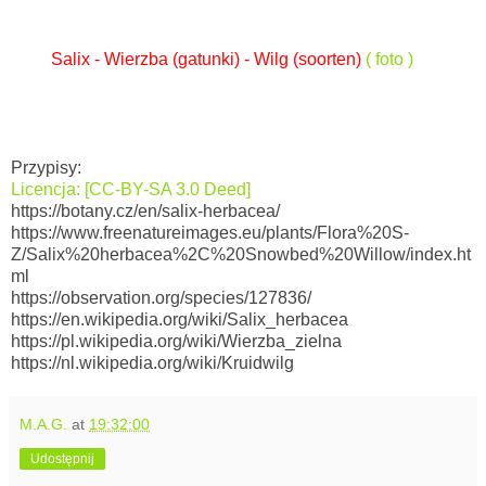
Salix - Wierzba (gatunki) - Wilg (soorten)
( foto )
Przypisy:
Licencja: [CC-BY-SA 3.0 Deed]
https://botany.cz/en/salix-herbacea/
https://www.freenatureimages.eu/plants/Flora%20S-
Z/Salix%20herbacea%2C%20Snowbed%20Willow/index.ht
ml
https://observation.org/species/127836/
https://en.wikipedia.org/wiki/Salix_herbacea
https://pl.wikipedia.org/wiki/Wierzba_zielna
https://nl.wikipedia.org/wiki/Kruidwilg
M.A.G.
at
19:32:00
Udostępnij