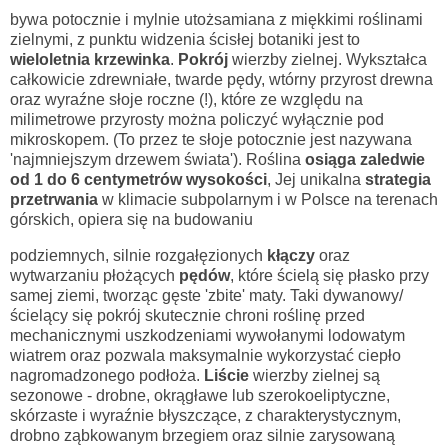
bywa potocznie i mylnie utożsamiana z miękkimi roślinami
zielnymi, z punktu widzenia ścisłej botaniki jest to
wieloletnia krzewinka
.
Pokrój
wierzby zielnej. Wykształca
całkowicie zdrewniałe, twarde pędy, wtórny przyrost drewna
oraz wyraźne słoje roczne (!), które ze względu na
milimetrowe przyrosty można policzyć wyłącznie pod
mikroskopem. (To przez te słoje potocznie jest nazywana
'najmniejszym drzewem świata'). Roślina
osiąga zaledwie
od 1 do 6 centymetrów wysokości
, Jej unikalna
strategia
przetrwania
w klimacie subpolarnym i w Polsce na terenach
górskich, opiera się na budowaniu
podziemnych, silnie rozgałęzionych
kłączy
oraz
wytwarzaniu płożących
pędów
, które ścielą się płasko przy
samej ziemi, tworząc gęste 'zbite' maty. Taki dywanowy/
ścielący się pokrój skutecznie chroni roślinę przed
mechanicznymi uszkodzeniami wywołanymi lodowatym
wiatrem oraz pozwala maksymalnie wykorzystać ciepło
nagromadzonego podłoża.
Liście
wierzby zielnej są
sezonowe - drobne, okrągławe lub szerokoeliptyczne,
skórzaste i wyraźnie błyszczące, z charakterystycznym,
drobno ząbkowanym brzegiem oraz silnie zarysowaną