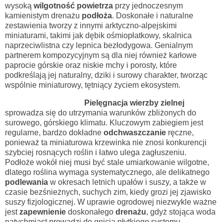
wysoką
wilgotność powietrza
przy jednoczesnym
kamienistym drenażu
podłoża
. Doskonałe i naturalne
zestawienia tworzy z innymi arktyczno-alpejskimi
miniaturami, takimi jak dębik ośmiopłatkowy, skalnica
naprzeciwlistna czy lepnica bezłodygowa. Genialnym
partnerem kompozycyjnym są dla niej również karłowe
paprocie górskie oraz niskie mchy i porosty, które
podkreślają jej naturalny, dziki i surowy charakter, tworząc
wspólnie miniaturowy, tętniący życiem ekosystem.
Pielęgnacja wierzby zielnej
sprowadza się do utrzymania warunków zbliżonych do
surowego, górskiego klimatu. Kluczowym zabiegiem jest
regularne, bardzo dokładne
odchwaszczanie
ręczne,
ponieważ ta miniaturowa krzewinka nie znosi konkurencji
szybciej rosnących roślin i łatwo ulega zagłuszeniu.
Podłoże wokół niej musi być stale umiarkowanie wilgotne,
dlatego roślina wymaga systematycznego, ale delikatnego
podlewania
w okresach letnich upałów i suszy, a także w
czasie bezśnieżnych, suchych zim, kiedy grozi jej zjawisko
suszy fizjologicznej. W uprawie ogrodowej niezwykle ważne
jest
zapewnienie
doskonałego
drenażu
, gdyż stojąca woda
natychmiast prowadzi do gnicia płytkiego systemu