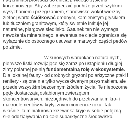
korzeniowego. Aby zabezpieczyć podłoże przed szybkim
wysychaniem i przegrzaniem, stanowisko wokół wierzby
zielnej warto
ściółkować
drobnym, kamienistym grysikiem
lub tłuczniem granitowym, który świetnie imituje jej
naturalne, piargowe siedlisko. Gatunek ten nie wymaga
nawożenia mineralnego, a ewentualne cięcie ogranicza się
wyłącznie do ostrożnego usuwania martwych części pędów
po zimie.
W surowych warunkach naturalnych,
pierwsze listki rozwijające się zaraz po ustąpieniu długiej
zimy polarnej pełnią
fundamentalną rolę w ekosystemie
.
Dla lokalnej fauny - od drobnych gryzoni po arktyczne ptaki i
renifery - są one nie tylko wyczekiwanym przysmakiem, ale
przede wszystkim bezcennym źródłem życia. Te niepozorne
pędy dostarczają osłabionym zwierzętom
skoncentrowanych, niezbędnych do przetrwania mikro- i
makroelementów w krytycznym momencie roku. Tak
właśnie, ta miniaturowa krzewinka kryje w sobie potężną
siłę oddziaływania na całe subarktyczne środowisko.