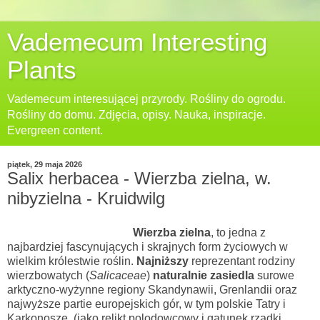
Vademecum Interesting
Plants
Vademecum interesującej przyrody. Rośliny do ogrodu.
Rośliny do domu. Zdjęcia, opisy. Nauka, inspiracje.
Evergreen content.
piątek, 29 maja 2026
Salix herbacea - Wierzba zielna, w.
nibyzielna - Kruidwilg
Wierzba zielna
, to jedna z
najbardziej fascynujących i skrajnych form życiowych w
wielkim królestwie roślin.
Najniższy
reprezentant rodziny
wierzbowatych (
Salicaceae
)
naturalnie zasiedla
surowe
arktyczno-wyżynne regiony Skandynawii, Grenlandii oraz
najwyższe partie europejskich gór, w tym polskie Tatry i
Karkonosze, (jako relikt polodowcowy i gatunek rzadki,