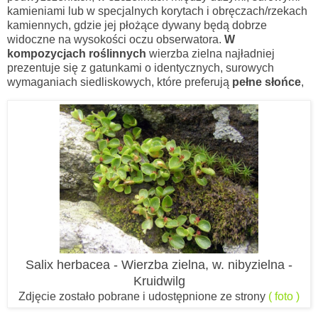
kamieniami lub w specjalnych korytach i obręczach/rzekach
kamiennych, gdzie jej płożące dywany będą dobrze
widoczne na wysokości oczu obserwatora.
W
kompozycjach roślinnych
wierzba zielna najładniej
prezentuje się z gatunkami o identycznych, surowych
wymaganiach siedliskowych, które preferują
pełne słońce
,
Salix herbacea - Wierzba zielna, w. nibyzielna -
Kruidwilg
Zdjęcie zostało pobrane i udostępnione ze strony
( foto )