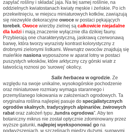
zapylać rośliny i składać jaja. Na tej samej roślinie, na
oddzielnych kwiatostanach kwiaty męskie i żeńskie. Po ich
przekwitnięciu, w miejscu miniaturowych kotków, zawiązują
się niezwykle dekoracyjne
owoce
w postaci pękających
torebek
.
Owoce
wierzby zielnej są
całkowicie niejadalne
dla ludzi
i mają znaczenie wyłącznie dla dzikiej fauny.
Przybierają one charakterystyczną, jaskrawą czerwonawą
barwę, która tworzy wyrazisty kontrast kolorystyczny z
drobnymi zielonymi listkami. Wewnątrz owoców znajdują się
maleńkie
nasiona
wyposażone w aparat lotny w postaci
puszystych włosków, które arktyczny czy górski wiatr z
łatwością roznosi po 'surowej' okolicy.
Salix herbacea
w ogrodzie
. Ze
względu na swoje unikalne, wysokogórskie pochodzenie
oraz miniaturowe rozmiary wymaga starannego i
przemyślanego lokowania w założeniach ogrodowych. Ta
oryginalna roślina najlepiej pasuje do
specjalistycznych
ogrodów skalnych
,
tradycyjnych alpinariów
,
żwirowych
rabat
oraz założeń typu „
tundra ogrodowa
”. Aby ten
botaniczny mikrus nie został optycznie zdominowany przez
wyższe gatunki,
najlepiej wyeksponować go
na
podwyższeniach, w szczelinach między dużymi, surowymi