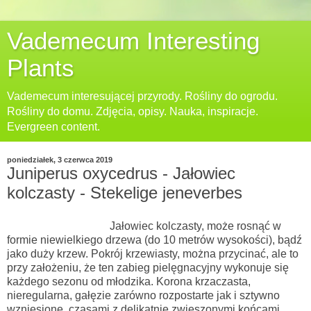
Vademecum Interesting
Plants
Vademecum interesującej przyrody. Rośliny do ogrodu.
Rośliny do domu. Zdjęcia, opisy. Nauka, inspiracje.
Evergreen content.
poniedziałek, 3 czerwca 2019
Juniperus oxycedrus - Jałowiec
kolczasty - Stekelige jeneverbes
Jałowiec kolczasty, może rosnąć w
formie niewielkiego drzewa (do 10 metrów wysokości), bądź
jako duży krzew. Pokrój krzewiasty, można przycinać, ale to
przy założeniu, że ten zabieg pielęgnacyjny wykonuje się
każdego sezonu od młodzika.
Korona krzaczasta,
nieregularna, gałęzie zarówno rozpostarte jak i sztywno
wzniesione, czasami z delikatnie zwieszonymi końcami.