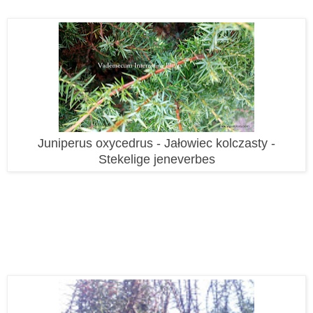
Juniperus oxycedrus - Jałowiec kolczasty -
Stekelige jeneverbes