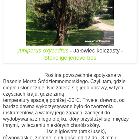
Juniperus oxycedrus
- Jałowiec kolczasty -
Stekelige jeneverbes
Roślina powszechnie spotykana w
Basenie Morza Śródziemnomorskiego. Czyli tam, gdzie
ciepło i słonecznie. Nie zaleca się jego uprawy, w tych
częściach kraju, gdzie zimą
temperatury spadają poniżej -20
°C. Trwałe drewno, od
bardzo dawna wykorzystywane było do tworzenia
instrumentów, a walory jego zapach, zachęcił do
wydobywania z niego olejku, który przysłużył się, między
innymi, w leczeniu niektórych chorób skóry.
Liście i
głowate (brak łusek),
równowąskie, zielone, o długości od 12 do 18 mm i