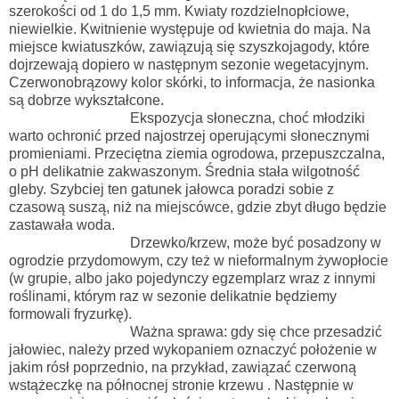
szerokości od 1 do 1,5 mm. Kwiaty rozdzielnopłciowe,
niewielkie. Kwitnienie występuje od kwietnia do maja. Na
miejsce kwiatuszków, zawiązują się szyszkojagody, które
dojrzewają dopiero w następnym sezonie wegetacyjnym.
Czerwonobrązowy kolor skórki, to informacja, że nasionka
są dobrze wykształcone.
Ekspozycja słoneczna, choć młodziki
warto ochronić przed najostrzej operującymi słonecznymi
promieniami. Przeciętna ziemia ogrodowa, przepuszczalna,
o pH delikatnie zakwaszonym. Średnia stała wilgotność
gleby. Szybciej ten gatunek jałowca poradzi sobie z
czasową suszą, niż na miejscówce, gdzie zbyt długo będzie
zastawała woda.
Drzewko/krzew, może być posadzony w
ogrodzie przydomowym, czy też w nieformalnym żywopłocie
(w grupie, albo jako pojedynczy egzemplarz wraz z innymi
roślinami, którym raz w sezonie delikatnie będziemy
formowali fryzurkę).
Ważna sprawa: gdy się chce przesadzić
jałowiec, należy przed wykopaniem oznaczyć położenie w
jakim rósł poprzednio, na przykład, zawiązać czerwoną
wstążeczkę na północnej stronie krzewu . Następnie w