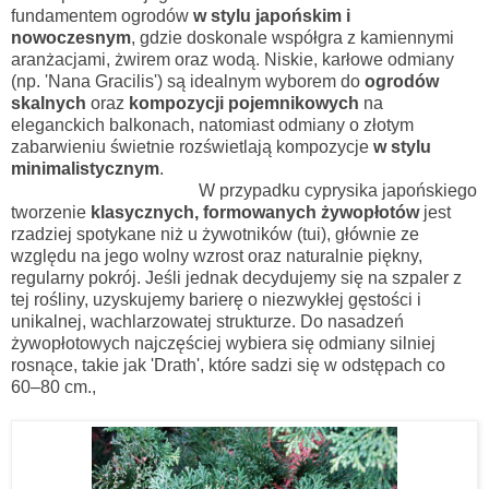
fundamentem ogrodów
w stylu japońskim i
nowoczesnym
, gdzie doskonale współgra z kamiennymi
aranżacjami, żwirem oraz wodą. Niskie, karłowe odmiany
(np. 'Nana Gracilis') są idealnym wyborem do
ogrodów
skalnych
oraz
kompozycji pojemnikowych
na
eleganckich balkonach, natomiast odmiany o złotym
zabarwieniu świetnie rozświetlają kompozycje
w stylu
minimalistycznym
.
W przypadku cyprysika japońskiego
tworzenie
klasycznych, formowanych żywopłotów
jest
rzadziej spotykane niż u żywotników (tui), głównie ze
względu na jego wolny wzrost
oraz naturalnie piękny,
regularny pokrój. Jeśli jednak decydujemy się na szpaler z
tej rośliny, uzyskujemy barierę o niezwykłej gęstości i
unikalnej, wachlarzowatej strukturze. Do nasadzeń
żywopłotowych najczęściej wybiera się odmiany silniej
rosnące, takie jak 'Drath', które sadzi się w odstępach co
60–80 cm.,