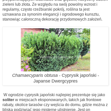
zieleni lub złota. Ze względu na swój powolny wzrost i
regularny, często rzeźbiarski pokrój, roślina ta jest
uznawana za synonim elegancji i ogrodowego kunsztu,
stanowiąc całoroczną dekorację przydomowych założeń.
Chamaecyparis obtusa
- Cyprysik japoński -
Japanse Dwergcypres
W ogrodzie cyprysik japoński najlepiej prezentuje się jako
soliter
w miejscach eksponowanych, takich jak frontowe
rabaty, okolice tarasów czy wejścia do domu, gdzie można z
bliska podziwiać jego misterne ulistnienie. Jest on