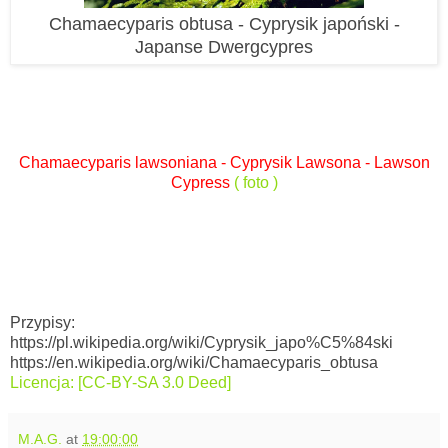
Chamaecyparis obtusa - Cyprysik japoński -
Japanse Dwergcypres
Chamaecyparis lawsoniana - Cyprysik Lawsona - Lawson
Cypress
( foto )
Przypisy:
https://pl.wikipedia.org/wiki/Cyprysik_japo%C5%84ski
https://en.wikipedia.org/wiki/Chamaecyparis_obtusa
Licencja: [CC-BY-SA 3.0 Deed]
M.A.G.
at
19:00:00