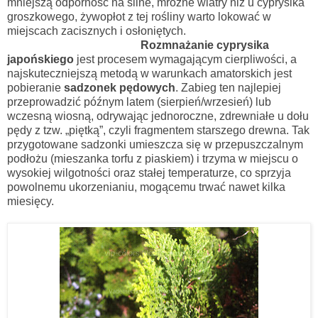
mniejszą odporność na silne, mroźne wiatry niż u cyprysika
groszkowego, żywopłot z tej rośliny warto lokować w
miejscach zacisznych i osłoniętych.
Rozmnażanie cyprysika
japońskiego
jest procesem wymagającym cierpliwości, a
najskuteczniejszą metodą w warunkach amatorskich jest
pobieranie
sadzonek pędowych
. Zabieg ten najlepiej
przeprowadzić późnym latem (sierpień/wrzesień) lub
wczesną wiosną, odrywając jednoroczne, zdrewniałe u dołu
pędy z tzw. „piętką”, czyli fragmentem starszego drewna. Tak
przygotowane sadzonki umieszcza się w przepuszczalnym
podłożu (mieszanka torfu z piaskiem) i trzyma w miejscu o
wysokiej wilgotności oraz stałej temperaturze, co sprzyja
powolnemu ukorzenianiu, mogącemu trwać nawet kilka
miesięcy.