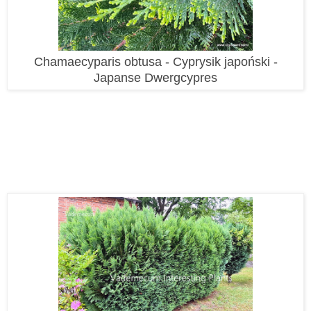
Chamaecyparis obtusa - Cyprysik japoński -
Japanse Dwergcypres