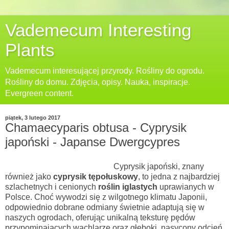
Vademecum Interesting
Plants
Vademecum interesującej przyrody. Rośliny do ogrodu.
Rośliny do domu. Zdjęcia, opisy. Nauka, inspiracje.
Evergreen content.
piątek, 3 lutego 2017
Chamaecyparis obtusa - Cyprysik
japoński - Japanse Dwergcypres
Cyprysik japoński, znany
również jako
cyprysik tępołuskowy
, to jedna z najbardziej
szlachetnych i cenionych
roślin iglastych
uprawianych w
Polsce. Choć wywodzi się z wilgotnego klimatu Japonii,
odpowiednio dobrane odmiany świetnie adaptują się w
naszych ogrodach, oferując unikalną teksturę pędów
przypominających wachlarze oraz głęboki, nasycony odcień