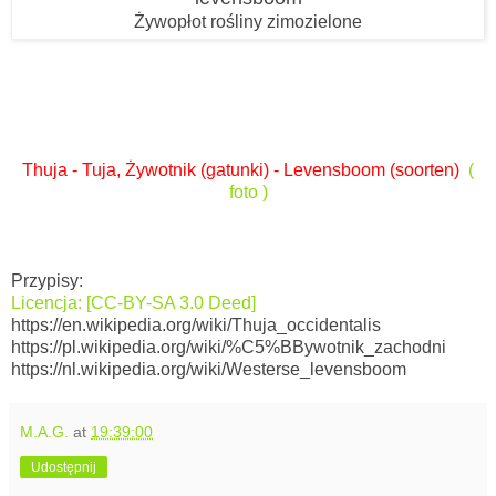
Żywopłot rośliny zimozielone
Thuja - Tuja, Żywotnik (gatunki) - Levensboom (soorten)
(
foto )
Przypisy:
Licencja: [CC-BY-SA 3.0 Deed]
https://en.wikipedia.org/wiki/Thuja_occidentalis
https://pl.wikipedia.org/wiki/%C5%BBywotnik_zachodni
https://nl.wikipedia.org/wiki/Westerse_levensboom
M.A.G.
at
19:39:00
Udostępnij