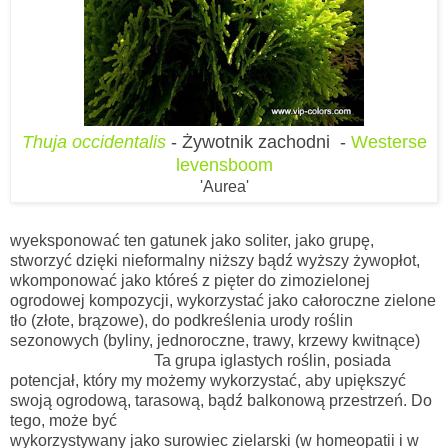
Thuja occidentalis
- Żywotnik zachodni -
Westerse
levensboom
'Aurea'
wyeksponować ten gatunek jako soliter, jako grupę,
stworzyć dzięki nieformalny niższy bądź wyższy żywopłot,
wkomponować jako któreś z pięter do zimozielonej
ogrodowej kompozycji, wykorzystać jako całoroczne zielone
tło (złote, brązowe), do podkreślenia urody roślin
sezonowych (byliny, jednoroczne, trawy, krzewy kwitnące)
Ta grupa iglastych roślin, posiada
potencjał, który my możemy wykorzystać, aby upiększyć
swoją ogrodową, tarasową, bądź balkonową przestrzeń. Do
tego, może być
wykorzystywany jako surowiec zielarski (w homeopatii i w