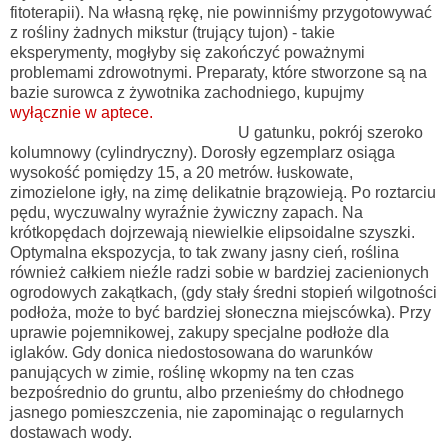
fitoterapii). Na własną rękę, nie powinniśmy przygotowywać
z rośliny żadnych mikstur (trujący tujon) - takie
eksperymenty, mogłyby się zakończyć poważnymi
problemami zdrowotnymi. Preparaty, które stworzone są na
bazie surowca z żywotnika zachodniego, kupujmy
wyłącznie w aptece.
U gatunku, pokrój szeroko
kolumnowy (cylindryczny). Dorosły egzemplarz osiąga
wysokość pomiędzy 15, a 20 metrów. łuskowate,
zimozielone igły, na zimę delikatnie brązowieją. Po roztarciu
pędu, wyczuwalny wyraźnie żywiczny zapach. Na
krótkopędach dojrzewają niewielkie elipsoidalne szyszki.
Optymalna ekspozycja, to tak zwany jasny cień, roślina
również całkiem nieźle radzi sobie w bardziej zacienionych
ogrodowych zakątkach, (gdy stały średni stopień wilgotności
podłoża, może to być bardziej słoneczna miejscówka). Przy
uprawie pojemnikowej, zakupy specjalne podłoże dla
iglaków. Gdy donica niedostosowana do warunków
panujących w zimie, roślinę wkopmy na ten czas
bezpośrednio do gruntu, albo przenieśmy do chłodnego
jasnego pomieszczenia, nie zapominając o regularnych
dostawach wody.