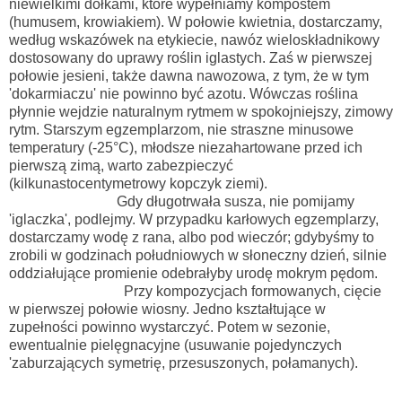
niewielkimi dołkami, które wypełniamy kompostem
(humusem, krowiakiem). W połowie kwietnia, dostarczamy,
według wskazówek na etykiecie, nawóz wieloskładnikowy
dostosowany do uprawy roślin iglastych. Zaś w pierwszej
połowie jesieni, także dawna nawozowa, z tym, że w tym
'dokarmiaczu' nie powinno być azotu. Wówczas roślina
płynnie wejdzie naturalnym rytmem w spokojniejszy, zimowy
rytm. Starszym egzemplarzom, nie straszne minusowe
temperatury (-25
°C), młodsze niezahartowane przed ich
pierwszą zimą, warto zabezpieczyć
(kilkunastocentymetrowy kopczyk ziemi).
Gdy długotrwała susza, nie pomijamy
'iglaczka', podlejmy. W przypadku karłowych egzemplarzy,
dostarczamy wodę z rana, albo pod wieczór; gdybyśmy to
zrobili w godzinach południowych w słoneczny dzień, silnie
oddziałujące promienie odebrałyby urodę mokrym pędom.
Przy kompozycjach formowanych, cięcie
w pierwszej połowie wiosny. Jedno kształtujące w
zupełności powinno wystarczyć. Potem w sezonie,
ewentualnie pielęgnacyjne (usuwanie pojedynczych
'zaburzających symetrię, przesuszonych, połamanych).