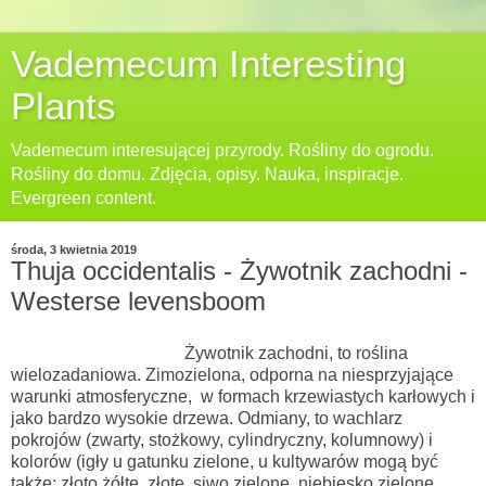
Vademecum Interesting
Plants
Vademecum interesującej przyrody. Rośliny do ogrodu.
Rośliny do domu. Zdjęcia, opisy. Nauka, inspiracje.
Evergreen content.
środa, 3 kwietnia 2019
Thuja occidentalis - Żywotnik zachodni -
Westerse levensboom
Żywotnik zachodni, to roślina
wielozadaniowa. Zimozielona, odporna na niesprzyjające
warunki atmosferyczne, w formach krzewiastych karłowych i
jako bardzo wysokie drzewa. Odmiany, to wachlarz
pokrojów (zwarty, stożkowy, cylindryczny, kolumnowy) i
kolorów (igły u gatunku zielone, u kultywarów mogą być
także: złoto żółte, złote, siwo zielone, niebiesko zielone,