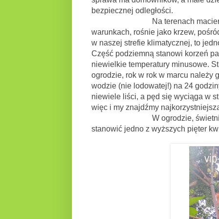
bezpiecznej odległości.
Na terenach macierzystych (Afr
warunkach, rośnie jako krzew, pośród
w naszej strefie klimatycznej, to j
Część podziemną stanowi korzeń palo
niewielkie temperatury minusowe. St
ogrodzie, rok w rok w marcu należy
wodzie (nie lodowatej!) na 24 godzi
niewiele liści, a pęd się wyciąga w 
więc i my znajdźmy najkorzystniejsz
W ogrodzie, świetnie się spraw
stanowić jedno z wyższych pięter kwi