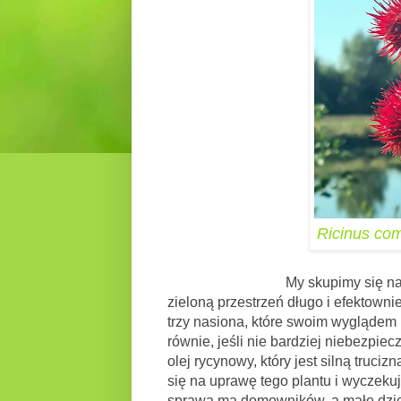
Ricinus co
My skupimy się na tym, jak p
zieloną przestrzeń długo i efektown
trzy nasiona, które swoim wyglądem 
równie, jeśli nie bardziej niebezpiec
olej rycynowy, który jest silną trucizną
się na uprawę tego plantu i wyczek
sprawa ma domowników, a małe dziec