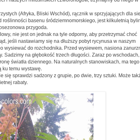
yka, Bliski Wschód), rącznik w sprzyjających dla sie
 roślinności basenu śródziemnomorskiego, jest kilkuletnią byli
ednosezonowa przygoda.
wy, nie jest on jednak na tyle odporny, aby przetrzymać choć
ąd, jeśli nastawiamy się na dłuższy pobyt rycynusa w naszym
 go wysiewać do rozchodnika. Przed wysiewem, nasiona zanur
ny. Sadzimy na głębokość trzech długości. Zaraz po wschodach, 
stronę światła dziennego. Na naturalnych stanowiskach, ma tego
ą ku temu wystawę.
dzi sadzony z grupie, po dwie, trzy sztuki. Może tak
etnej rabaty.