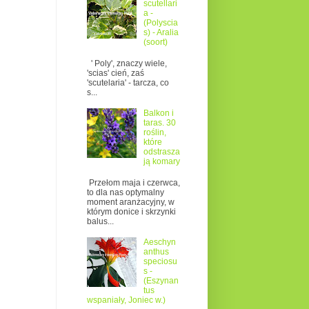
scutellari
a -
(Polyscia
s) - Aralia
(soort)
' Poly', znaczy wiele,
'scias' cień, zaś
'scutelaria' - tarcza, co
s...
Balkon i
taras. 30
roślin,
które
odstrasza
ją komary
Przełom maja i czerwca,
to dla nas optymalny
moment aranżacyjny, w
którym donice i skrzynki
balus...
Aeschyn
anthus
speciosu
s -
(Eszynan
tus
wspaniały, Joniec w.)