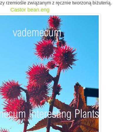
przy rzemiośle związanym z ręcznie tworzoną biżuterią.
Castor bean.eng