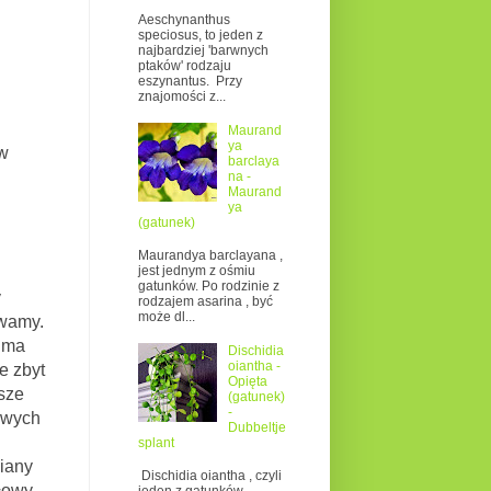
Aeschynanthus
speciosus, to jeden z
najbardziej 'barwnych
ptaków' rodzaju
eszynantus. Przy
znajomości z...
Maurand
ya
 w
barclaya
na -
Maurand
ya
(gatunek)
Maurandya barclayana ,
jest jednym z ośmiu
gatunków. Po rodzinie z
y
rodzajem asarina , być
może dl...
ewamy.
, ma
Dischidia
oiantha -
e zbyt
Opięta
sze
(gatunek)
-
owych
Dubbeltje
splant
iany
Dischidia oiantha , czyli
łowy