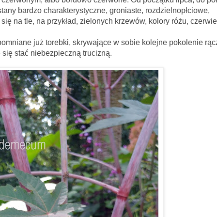
tany bardzo charakterystyczne, groniaste, rozdzielnopłciowe,
ię na tle, na przykład, zielonych krzewów, kolory różu, czerwie
omniane już torebki, skrywające w sobie kolejne pokolenie rącz
się stać niebezpieczną trucizną.