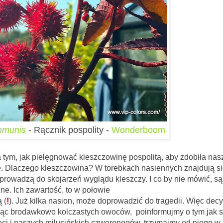
mmunis
- Rącznik pospolity -
Wonderboom
ielęgnować kleszczowinę pospolitą, aby zdobiła nas
ie. Dlaczego kleszczowina? W torebkach nasiennych znajdują s
prowadzą do skojarzeń wyglądu kleszczy. I co by nie mówić, są
zne. Ich zawartość, to w połowie
 (
!
). Już kilka nasion, może doprowadzić do tragedii. Więc dec
ując brodawkowo kolczastych owoców, poinformujmy o tym jak s
i i naszych milusińskich czworonogów, trzymajmy od niego w