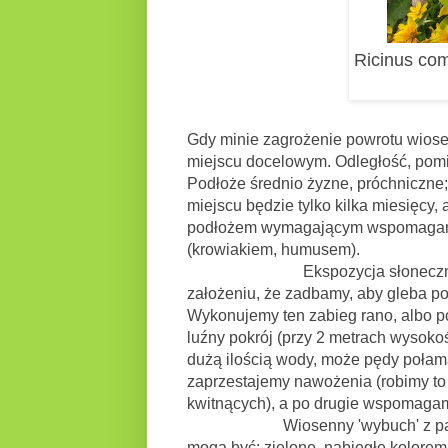
Ricinus co
Gdy minie zagrożenie powrotu wiose
miejscu docelowym. Odległość, pomi
Podłoże średnio żyzne, próchniczne;
miejscu będzie tylko kilka miesięcy
podłożem wymagającym wspomagania
(krowiakiem, humusem).
Ekspozycja słoneczna, sprawd
założeniu, że zadbamy, aby gleba po
Wykonujemy ten zabieg rano, albo p
luźny pokrój (przy 2 metrach wysokośc
dużą ilością wody, może pędy połama
zaprzestajemy nawożenia (robimy t
kwitnących), a po drugie wspomagam
Wiosenny 'wybuch' z pąków dłoni
mogą być: zielone, nabiegłe kolore