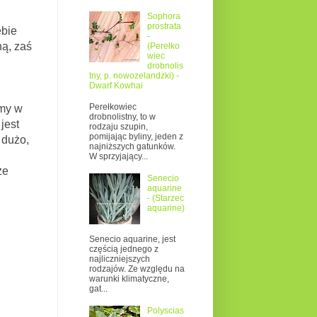
Sophora
prostrata
bie
-
ną, zaś
(Perełko
wiec
drobnolis
tny, p. nowozelandzki) -
Dwarf Kowhai
Perełkowiec
zmy w
drobnolistny, to w
jest
rodzaju szupin,
pomijając byliny, jeden z
 dużo,
najniższych gatunków.
W sprzyjający...
że
Senecio
aquarine
- (Starzec
aquarine)
Senecio aquarine, jest
częścią jednego z
najliczniejszych
rodzajów. Ze względu na
warunki klimatyczne,
gat...
Polyscias