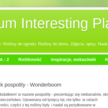
 Interesting Pl
 Rośliny do ogrodu. Rośliny do domu. Zdjęcia, opisy. Nauka
A - Z
Roślinność
Inspiracje, wskazówki
K
ik pospolity - Wonderboom
tkiem' w nazwie pospolity - prezentując się niebanalnie, sk
ieczeństwo. Uprawiany od tysięcy lat, nie tylko w celach
ości, części z tej rośliny były i nadal są pożytkowane w