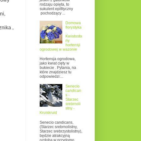
jeden z gatunków
rodzaju opięta, to
sukulent epifityczny
pochodzący ...
ni,
Domowa
nika ,
florystyka
.
Kwiatosta
ny
hortensji
ogrodowej w wazonie
Hortensja ogrodowa,
jako kwiat cięty w
bukiecie . Pytania, na
które znajdziesz tu
odpowiedzi:...
Senecio
candican
s -
Starzec
srebrnoli
stny -
Kruiskruid
Senecio candicans,
(Starzec srebrnolistny,
Starzec srebrzystolistny),
będzie atrakcyjną
ozdobą w przydomo...