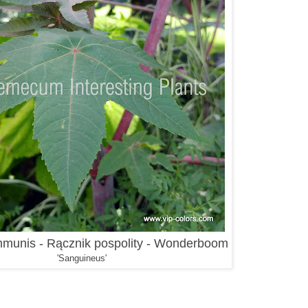
mmunis - Rącznik pospolity - Wonderboom
'Sanguineus'