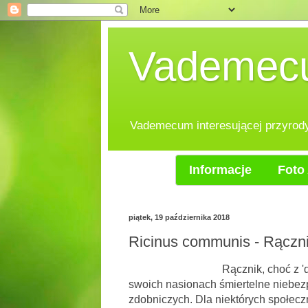
Vademecum
Vademecum interesującej przyrody.
Informacje
Foto 
piątek, 19 października 2018
Ricinus communis - Rączn
Rącznik, choć z 'doda
swoich nasionach śmiertelne niebezp
zdobniczych. Dla niektórych społeczn