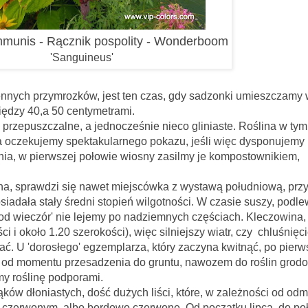
mmunis - Rącznik pospolity - Wonderboom
'Sanguineus'
nnych przymrozków, jest ten czas, gdy sadzonki umieszczamy
ędzy 40,a 50 centymetrami.
 przepuszczalne, a jednocześnie nieco gliniaste. Roślina w tym
, a oczekujemy spektakularnego pokazu, jeśli więc dysponujemy
, w pierwszej połowie wiosny zasilmy je kompostownikiem,
zi się nawet miejscówka z wystawą południową, prz
siadała stały średni stopień wilgotności. W czasie suszy, podl
od wieczór' nie lejemy po nadziemnych częściach. Kleczowina
i i około 1.20 szerokości), więc silniejszy wiatr, czy chluśnięci
ć. U 'dorosłego' egzemplarza, który zaczyna kwitnąć, po pierw
o od momentu przesadzenia do gruntu, nawozem do roślin grod
y roślinę podporami.
astych, dość dużych liści, które, w zależności od odm
m czerwonym, albo bordowo czerwone. Od początku lipca, do po