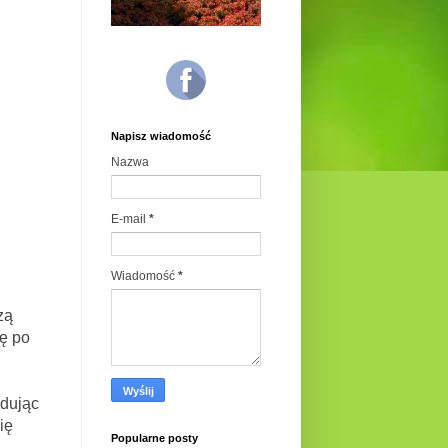
Napisz wiadomość
Nazwa
E-mail
*
Wiadomość
*
zą
ię po
ydując
ię
Popularne posty