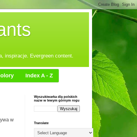
ants
, inspiracje. Evergreen content.
olory
Index A - Z
Wyszukiwarka dla polskich
nazw w lewym górnym rogu
rywa w
Translate