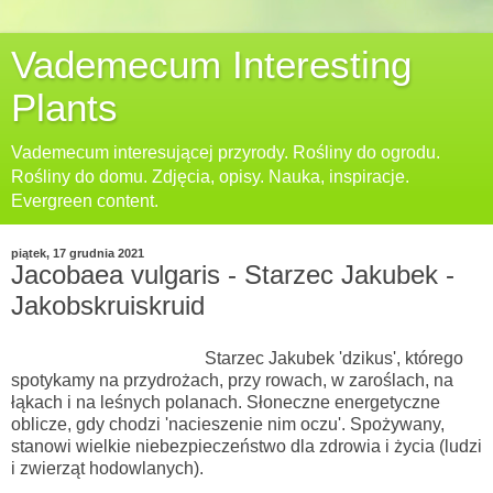
Vademecum Interesting
Plants
Vademecum interesującej przyrody. Rośliny do ogrodu.
Rośliny do domu. Zdjęcia, opisy. Nauka, inspiracje.
Evergreen content.
piątek, 17 grudnia 2021
Jacobaea vulgaris - Starzec Jakubek -
Jakobskruiskruid
Starzec Jakubek 'dzikus', którego
spotykamy
na przydrożach, przy rowach, w zaroślach, na
łąkach i na leśnych polanach. Słoneczne energetyczne
oblicze, gdy chodzi 'nacieszenie nim oczu'. Spożywany,
stanowi wielkie niebezpieczeństwo dla zdrowia i życia (ludzi
i zwierząt hodowlanych).