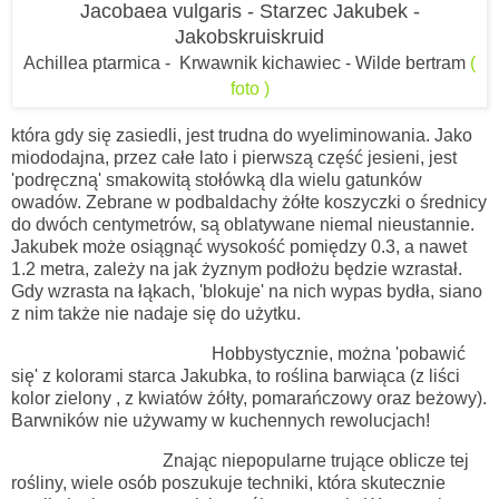
Jacobaea vulgaris - Starzec Jakubek -
Jakobskruiskruid
Achillea ptarmica - Krwawnik kichawiec - Wilde bertram
(
foto )
która gdy się zasiedli, jest trudna do wyeliminowania. Jako
miododajna, przez całe lato i pierwszą część jesieni, jest
'podręczną' smakowitą stołówką dla wielu gatunków
owadów. Zebrane w podbaldachy żółte koszyczki o średnicy
do dwóch centymetrów, są oblatywane niemal nieustannie.
Jakubek może osiągnąć wysokość pomiędzy 0.3, a nawet
1.2 metra, zależy na jak żyznym podłożu będzie wzrastał.
Gdy wzrasta na łąkach, 'blokuje' na nich wypas bydła, siano
z nim także nie nadaje się do użytku.
Hobbystycznie, można 'pobawić
się' z kolorami starca Jakubka, to roślina barwiąca (z liści
kolor zielony , z kwiatów żółty, pomarańczowy oraz beżowy).
Barwników nie używamy w kuchennych rewolucjach!
Znając niepopularne trujące oblicze tej
rośliny, wiele osób poszukuje techniki, która skutecznie