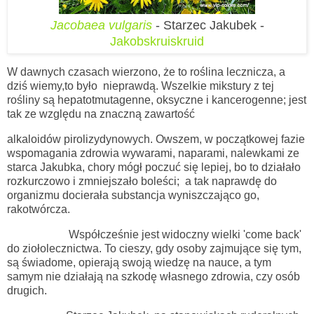
Jacobaea vulgaris
- Starzec Jakubek -
Jakobskruiskruid
W dawnych czasach wierzono, że to roślina lecznicza, a
dziś wiemy,to było nieprawdą. Wszelkie mikstury z tej
rośliny są hepatotmutagenne, oksyczne i kancerogenne; jest
tak ze względu na znaczną zawartość
alkaloidów pirolizydynowych. Owszem, w początkowej fazie
wspomagania zdrowia wywarami, naparami, nalewkami ze
starca Jakubka, chory mógł poczuć się lepiej, bo to działało
rozkurczowo i zmniejszało boleści; a tak naprawdę do
organizmu docierała substancja wyniszczająco go,
rakotwórcza.
Współcześnie jest widoczny wielki 'come back'
do ziołolecznictwa. To cieszy, gdy osoby zajmujące się tym,
są świadome, opierają swoją wiedzę na nauce, a tym
samym nie działają na szkodę własnego zdrowia, czy osób
drugich.