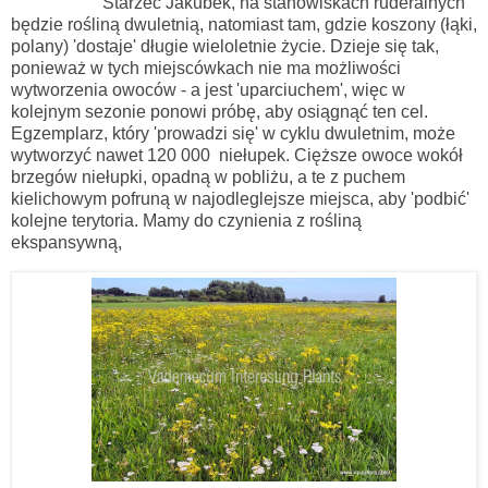
Starzec Jakubek, na stanowiskach ruderalnych
będzie rośliną dwuletnią, natomiast tam, gdzie koszony (łąki,
polany) 'dostaje' długie wieloletnie życie. Dzieje się tak,
ponieważ w tych miejscówkach nie ma możliwości
wytworzenia owoców - a jest 'uparciuchem', więc w
kolejnym sezonie ponowi próbę, aby osiągnąć ten cel.
Egzemplarz, który 'prowadzi się' w cyklu dwuletnim, może
wytworzyć nawet 120 000 niełupek. Cięższe owoce wokół
brzegów niełupki, opadną w pobliżu, a te z puchem
kielichowym pofruną w najodleglejsze miejsca, aby 'podbić'
kolejne terytoria. Mamy do czynienia z rośliną
ekspansywną,