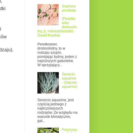
o,
Sophora
tki
prostrata
-
(Perełko
wiec
drobnolis
i
tny, p. nowozelandzki) -
Dwarf Kowhai
ków
Perełkowiec
drobnolistny, to w
dzaju).
rodzaju szupin,
pomijając byliny, jeden z
najniższych gatunków.
W sprzyjający...
Senecio
aquarine
- (Starzec
aquarine)
Senecio aquarine, jest
częścią jednego z
najliczniejszych
rodzajów. Ze względu na
warunki klimatyczne,
gat...
Polyscias