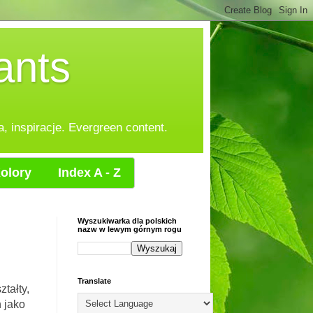
ants
, inspiracje. Evergreen content.
olory
Index A - Z
Wyszukiwarka dla polskich
nazw w lewym górnym rogu
Translate
tałty,
h jako