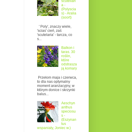
scutellari
a -
(Polyscia
s) - Aralia
(soort)
' Poly', znaczy wiele,
'scias' cień, zaś
'scutelaria' - tarcza, co
s...
Balkon i
taras. 30
roślin,
które
odstrasza
ją komary
Przełom maja i czerwca,
to dla nas optymalny
moment aranżacyjny, w
którym donice i skrzynki
balus...
Aeschyn
anthus
speciosu
s -
(Eszynan
tus
wspaniały, Joniec w.)