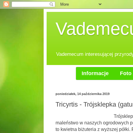
Vademecum
Vademecum interesującej przyrody.
Informacje
Foto 
poniedziałek, 14 października 2019
Tricyrtis - Trójsklepka (gat
Trójsklepka, (ropuszy
maleństwo w naszych ogrodowych prz
to kwietna biżuteria z wyższej półki.