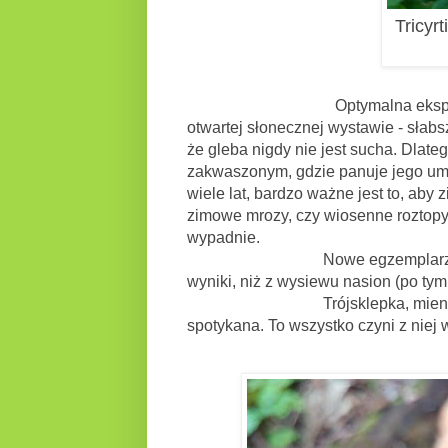
Tricyr
Optymalna ekspozycja, to tak 
otwartej słonecznej wystawie - słabs
że gleba nigdy nie jest sucha. Dlate
zakwaszonym, gdzie panuje jego umia
wiele lat, bardzo ważne jest to, aby
zimowe mrozy, czy wiosenne roztopy,
wypadnie.
Nowe egzemplarze pozyskuje
wyniki, niż z wysiewu nasion (po tym
Trójsklepka, mieni się wielom
spotykana. To wszystko czyni z niej 