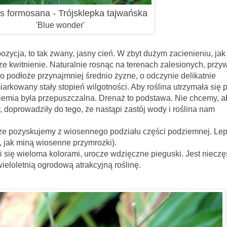
tis formosana -
Trójsklepka tajwańska
'Blue wonder'
zwany, jasny cień. W zbyt dużym zacienieniu, jak 
ze kwitnienie. Naturalnie rosnąc na terenach zalesionych, przy
go podłoże przynajmniej średnio żyzne, o odczynie delikatnie
rkowany stały stopień wilgotności. Aby roślina utrzymała się 
 ziemia była przepuszczalna. Drenaż to podstawa. Nie chcemy, a
 doprowadziły do tego, że nastąpi zastój wody i roślina nam
my z wiosennego podziału części podziemnej. Lep
, jak miną wiosenne przymrozki).
a kolorami, urocze wdzięczne pieguski. Jest nieczę
wieloletnią ogrodową atrakcyjną roślinę.