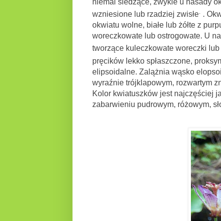
niemal siedzące, zwykle u nasady ok
.
wzniesione lub rzadziej zwisłe
. Okw
okwiatu wolne, białe lub żółte z pur
woreczkowate lub ostrogowate. U na
tworzące kuleczkowate woreczki lub k
pręcików lekko spłaszczone, proksym
elipsoidalne. Zalążnia wąsko elops
wyraźnie trójklapowym, rozwartym z
Kolor kwiatuszków jest najczęściej 
zabarwieniu pudrowym, różowym, sł