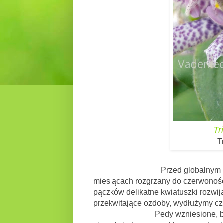
Tr
T
Przed globalnym ociepleniem, r
miesiącach rozgrzany do czerwoności 
pączków delikatne kwiatuszki rozwija
przekwitające ozdoby, wydłużymy cza
Pedy wzniesione, bądź delikatn