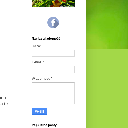
Napisz wiadomość
Nazwa
E-mail
*
Wiadomość
*
ich
a i z
Popularne posty