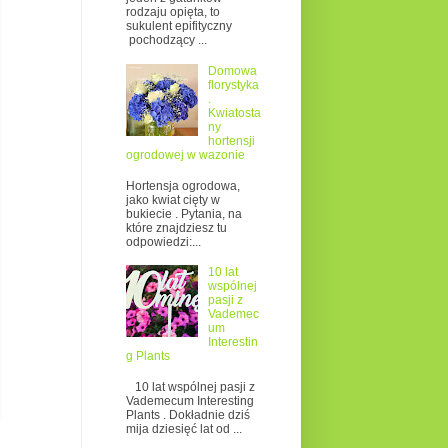
rodzaju opięta, to
sukulent epifityczny
pochodzący ...
Domowa
florystyka
.
Kwiatosta
ny
hortensji
ogrodowej w wazonie
Hortensja ogrodowa,
jako kwiat cięty w
bukiecie . Pytania, na
które znajdziesz tu
odpowiedzi:...
10 lat
wspólnej
pasji z
Vademec
um
Interestin
g Plants
10 lat wspólnej pasji z
Vademecum Interesting
Plants . Dokładnie dziś
mija dziesięć lat od ...