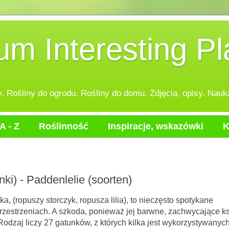
 Interesting Pl
 Rośliny do ogrodu. Rośliny do domu. Zdjęcia, opisy. Nauka
A - Z
Roślinność
Inspiracje, wskazówki
K
unki) - Paddenlelie (soorten)
 storczyk, ropusza lilia), to nieczęsto spotykane
estrzeniach. A szkoda, ponieważ jej barwne, zachwycające ksz
 Rodzaj liczy 27 gatunków, z których kilka jest wykorzystywanyc