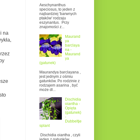
Aeschynanthus
speciosus, to jeden z
najbardziej 'barwnych
ptaków' rodzaju
eszynantus. Przy
znajomości z...
i na
Maurand
wykła,
ya
barclaya
na -
przez
Maurand
ya
by
(gatunek)
Maurandya barclayana ,
jest jednym z ośmiu
sze
gatunków. Po rodzinie z
rodzajem asarina , być
może dl...
sto
Dischidia
oiantha -
Opięta
(gatunek)
-
Dubbeltje
splant
Dischidia oiantha , czyli
jeden z gatunków