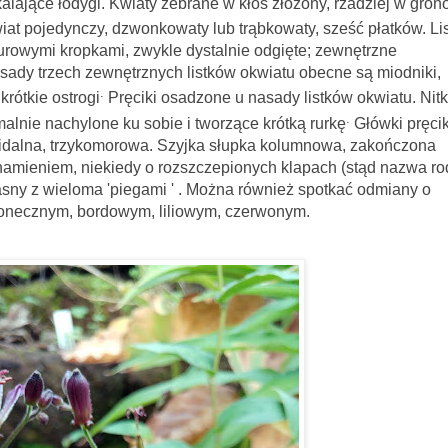
alające łodygi. Kwiaty zebrane w kłos złożony, rzadziej w gron
iat pojedynczy, dzwonkowaty lub trąbkowaty, sześć płatków. Lis
purowymi kropkami, zwykle dystalnie odgięte; zewnętrzne
sady trzech zewnętrznych listków okwiatu obecne są miodniki,
.
rótkie ostrogi
Pręciki osadzone u nasady listków okwiatu. Nitk
.
alnie nachylone ku sobie i tworzące krótką rurkę
Główki pręci
oidalna, trzykomorowa. Szyjka słupka kolumnowa, zakończona
namieniem, niekiedy o rozszczepionych klapach (stąd nazwa ro
jasny z wieloma 'piegami ' . Można również spotkać odmiany o
onecznym, bordowym, liliowym, czerwonym.