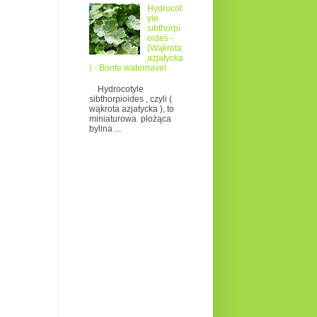
Hydrocot
yle
sibthorpi
oides -
(Wąkrota
azjatycka
) - Bonte waternavel
Hydrocotyle
sibthorpioides , czyli (
wąkrota azjatycka ), to
miniaturowa płożąca
bylina ...