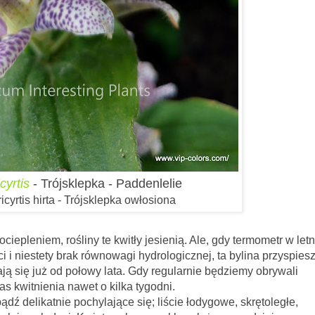
icyrtis
- Trójsklepka - Paddenlelie
ricyrtis
hirta - Trójsklepka owłosiona
ośliny te kwitły jesienią. Ale, gdy termometr w letn
i niestety brak równowagi hydrologicznej, ta bylina przyspiesz
ją się już od połowy lata. Gdy regularnie będziemy obrywali
s kwitnienia nawet o kilka tygodni.
ie pochylające się; liście łodygowe, skrętoległe,