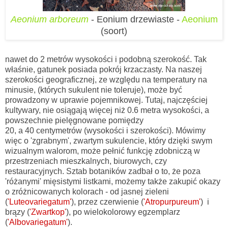
Aeonium arboreum
- Eonium drzewiaste -
Aeonium
(soort)
nawet do 2 metrów wysokości i podobną szerokość. Tak
właśnie, gatunek posiada pokrój krzaczasty. Na naszej
szerokości geograficznej, ze względu na temperatury na
minusie, (których sukulent nie toleruje), może być
prowadzony w uprawie pojemnikowej. Tutaj, najczęściej
kultywary, nie osiągają więcej niż 0.6 metra wysokości, a
powszechnie pielęgnowane pomiędzy
20, a 40 centymetrów (wysokości i szerokości). Mówimy
więc o 'zgrabnym', zwartym sukulencie, który dzięki swym
wizualnym walorom, może pełnić funkcję zdobniczą w
przestrzeniach mieszkalnych, biurowych, czy
restauracyjnych. Sztab botaników zadbał o to, że poza
'różanymi' mięsistymi listkami, możemy także zakupić okazy
o zróżnicowanych kolorach - od jasnej zieleni
(
'Luteovariegatum'
), przez czerwienie (
'Atropurpureum'
) i
brązy (
'Zwartkop'
), po wielokolorowy egzemplarz
(
'Albovariegatum'
).