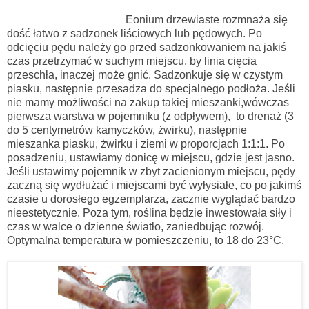
Eonium drzewiaste rozmnaża się
dość łatwo z sadzonek liściowych lub pędowych. Po
odcięciu pędu należy go przed sadzonkowaniem na jakiś
czas przetrzymać w suchym miejscu, by linia cięcia
przeschła, inaczej może gnić. Sadzonkuje się w czystym
piasku, następnie przesadza do specjalnego podłoża. Jeśli
nie mamy możliwości na zakup takiej mieszanki,wówczas
pierwsza warstwa w pojemniku (z odpływem), to drenaż (3
do 5 centymetrów kamyczków, żwirku), następnie
mieszanka piasku, żwirku i ziemi w proporcjach 1:1:1. Po
posadzeniu, ustawiamy donicę w miejscu, gdzie jest jasno.
Jeśli ustawimy pojemnik w zbyt zacienionym miejscu, pędy
zaczną się wydłużać i miejscami być wyłysiałe, co po jakimś
czasie u dorosłego egzemplarza, zacznie wyglądać bardzo
nieestetycznie. Poza tym, roślina będzie inwestowała siły i
czas w walce o dzienne światło, zaniedbując rozwój.
Optymalna temperatura w pomieszczeniu, to 18 do 23
°C.