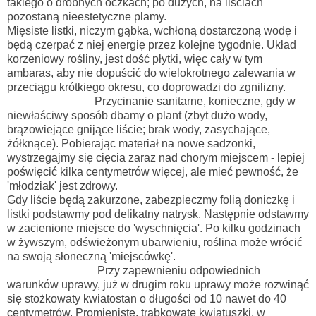
takiego o drobnych oczkach; po dużych, na liściach
pozostaną nieestetyczne plamy.
Mięsiste listki,
niczym gąbka, wchłoną dostarczoną wodę i
będą czerpać z niej energię
przez kolejne tygodnie. Układ
korzeniowy rośliny, jest dość płytki, więc cały w tym
ambaras, aby nie dopuścić do wielokrotnego zalewania w
przeciągu krótkiego okresu, co doprowadzi do zgnilizny.
Przycinanie sanitarne, konieczne, gdy w
niewłaściwy sposób dbamy o plant (zbyt dużo wody,
brązowiejące gnijące liście; brak wody, zasychające,
żółknące). Pobierając materiał na nowe sadzonki,
wystrzegajmy się cięcia zaraz nad chorym miejscem - lepiej
poświęcić kilka centymetrów więcej, ale mieć pewność, że
'młodziak' jest zdrowy.
Gdy liście będą zakurzone, zabezpieczmy folią doniczkę i
listki podstawmy pod delikatny natrysk. Następnie odstawmy
w zacienione miejsce do 'wyschnięcia'. Po kilku godzinach
w żywszym, odświeżonym ubarwieniu, roślina może wrócić
na swoją słoneczną 'miejscówkę'.
Przy zapewnieniu odpowiednich
warunków uprawy, już w drugim roku uprawy może rozwinąć
się
stożkowaty kwiatostan o długości od 10 nawet do 40
centymetrów. P
romieniste, trąbkowate kwiatuszki, w