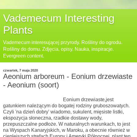
Vademecum Interesting
Plants
Vademecum interesującej przyrody. Rośliny do ogrodu.
Rośliny do domu. Zdjęcia, opisy. Nauka, inspiracje.
Evergreen content.
czwartek, 7 maja 2020
Aeonium arboreum - Eonium drzewiaste
- Aeonium (soort)
Eonium drzewiaste,jest
gatunkiem należącym do bogatej rodziny gruboszowatych.
Czyli 'na dzień dobry' wiadomo, sukulent, mięsiste listki,
ekspozycja słoneczna, rzadkie dostawy wody,
przepuszczalne podłoże. W naturalnych warunkach, to jest
na Wyspach Kanaryjskich, w Maroku, a obecnie również w
cieplejszych strefach Europy i Ameryki Północnej, plant ten